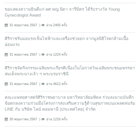
ขอแสดงความยินดีแก่ ผศ.พญ.นิดา จารีมิตร ได้รับรางวัล Young
Gynecologist Award
31 พฤษภาคม 2567
อ่าน 2405 ครั้ง
ศิริราชรับมอบรถเข็นไฟฟ้าและเครื่องช่วยยก จากมูลนิธิโรคกล้ามเนื้อ
อ่อนแรง
31 พฤษภาคม 2567
อ่าน 1224 ครั้ง
ศิริราชจัดกิจกรรมเฉลิมพระเกียรติเนื่องในโอกาสวันเฉลิมพระชนมพรรษา
สมเด็จพระนางเจ้า ฯ พระบรมราชินี
31 พฤษภาคม 2567
อ่าน 4612 ครั้ง
คณะแพทยศาสตร์ศิริราชพยาบาล มหาวิทยาลัยมหิดล ร่วมลงนามบันทึก
ข้อตกลงความร่วมมือโครงการส่งเสริมความรู้ด้านสุขภาพบนแพลตฟอร์ม
LINE กับ บริษัท ไลน์ คอมพานี (ประเทศไทย) จํากัด
30 พฤษภาคม 2567
อ่าน 1216 ครั้ง