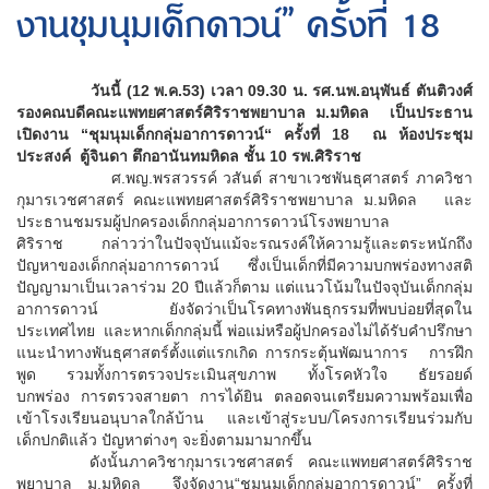
งานชุมนุมเด็กดาวน์” ครั้งที่ 18
วันนี้ (12 พ.ค.53) เวลา 09.30 น. รศ.นพ.อนุพันธ์ ตันติวงศ์
รองคณบดีคณะแพทยศาสตร์ศิริราชพยาบาล ม.มหิดล เป็นประธาน
เปิดงาน
“ชุมนุมเด็กกลุ่มอาการดาวน์“ ครั้งที่ 18 ณ ห้องประชุม
ประสงค์ ตู้จินดา ตึกอานันทมหิดล ชั้น 10 รพ.ศิริราช
ศ.พญ.พรสวรรค์ วสันต์ สาขาเวชพันธุศาสตร์ ภาควิชา
กุมารเวชศาสตร์ คณะแพทยศาสตร์ศิริราชพยาบาล ม.มหิดล และ
ประธานชมรมผู้ปกครองเด็กกลุ่มอาการดาวน์โรงพยาบาล
ศิริราช กล่าวว่าในปัจจุบันแม้จะรณรงค์ให้ความรู้และตระหนักถึง
ปัญหาของเด็กกลุ่มอาการดาวน์ ซึ่งเป็นเด็กที่มีความบกพร่องทางสติ
ปัญญามาเป็นเวลาร่วม 20 ปีแล้วก็ตาม แต่แนวโน้มในปัจจุบันเด็กกลุ่ม
อาการดาวน์ ยังจัดว่าเป็นโรคทางพันธุกรรมที่พบบ่อยที่สุดใน
ประเทศไทย และหากเด็กกลุ่มนี้ พ่อแม่หรือผู้ปกครองไม่ได้รับคำปรึกษา
แนะนำทางพันธุศาสตร์ตั้งแต่แรกเกิด การกระตุ้นพัฒนาการ การฝึก
พูด รวมทั้งการตรวจประเมินสุขภาพ ทั้งโรคหัวใจ ธัยรอยด์
บกพร่อง การตรวจสายตา การได้ยิน ตลอดจนเตรียมความพร้อมเพื่อ
เข้าโรงเรียนอนุบาลใกล้บ้าน และเข้าสู่ระบบ/โครงการเรียนร่วมกับ
เด็กปกติแล้ว ปัญหาต่างๆ จะยิ่งตามมามากขึ้น
ดังนั้นภาควิชากุมารเวชศาสตร์ คณะแพทยศาสตร์ศิริราช
พยาบาล ม.มหิดล จึงจัดงาน“ชุมนุมเด็กกลุ่มอาการดาวน์” ครั้งที่