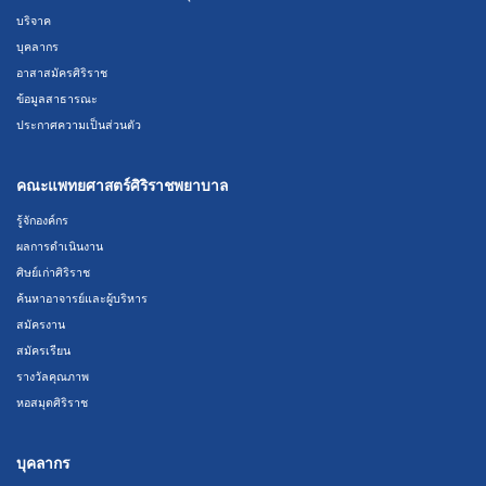
บริจาค
บุคลากร
อาสาสมัครศิริราช
ข้อมูลสาธารณะ
ประกาศความเป็นส่วนตัว
คณะแพทยศาสตร์ศิริราชพยาบาล
รู้จักองค์กร
ผลการดำเนินงาน
ศิษย์เก่าศิริราช
ค้นหาอาจารย์และผู้บริหาร
สมัครงาน
สมัครเรียน
รางวัลคุณภาพ
หอสมุดศิริราช
บุคลากร