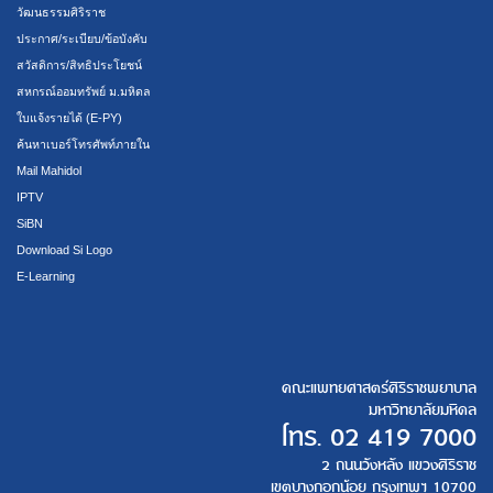
วัฒนธรรมศิริราช
ประกาศ/ระเบียบ/ข้อบังคับ
สวัสดิการ/สิทธิประโยชน์
สหกรณ์ออมทรัพย์ ม.มหิดล
ใบแจ้งรายได้ (E-PY)
ค้นหาเบอร์โทรศัพท์ภายใน
Mail Mahidol
IPTV
SiBN
Download Si Logo
E-Learning
คณะแพทยศาสตร์ศิริราชพยาบาล
มหาวิทยาลัยมหิดล
โทร.
02 419 7000
2 ถนนวังหลัง แขวงศิริราช
เขตบางกอกน้อย กรุงเทพฯ 10700