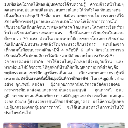
18เพื่อเปิดโอกาสให้พ่อแม่ผู้ปกครองได้รับความรู้ ความก้าวหน้าใหม่ๆ
ตลอดจนพบปะแลกเปลี่ยนประสบการณ์และให้กำลังใจแก่กันอย่างต่อ
เนื่องเป็นประจำทุกปี ซึ่งที่ผ่านมา ยังมีความพยายามในการรณรงค์ให้
สถานศึกษาของรัฐบาลและเอกชนเปิดโอกาสให้เด็กอาการดาวน์ได้
เรียนร่วมกับเด็กปกติจนประสบผลสำเร็จ โดยเฉพาะโครงการเรียนร่วม
ในโรงเรียนสังกัดกรุงเทพมหานคร ซึ่งมีโครงการเรียนร่วมในสถาน
ศึกษากว่า 70 แห่ง ส่วนในภาคชนบทก็มีการขยายโครงการเรียนร่วม
กับเด็กปกติไปทั่วประเทศแล้วโดยกระทรวงศึกษาธิการ แต่เนื่องจาก
เด็กกลุ่มนี้เมื่อจบประถมศึกษาปีที่ 4 หรือปีที่ 6 แล้ว มักจะไม่สามารถ
เรียนต่อในชั้นมัธยมศึกษาได้เนื่องจากมีศักยภาพในการเรียนรู้เชิง
วิชาการค่อนข้างจำกัด ทำให้ส่วนใหญ่เด็กเหล่านี้จะอยู่กับบ้าน และ
หากพ่อแม่ไม่มีกิจกรรมให้ลูกทำที่บ้านก็มักมีปัญหาตามมาที่สำคัญคือ
พฤติกรรมและเชาว์ปัญญาที่อาจเสื่อมลง เนื่องจากขาดการกระตุ้นที่
เหมาะสม
ดังนั้นงานครั้งนี้จึงมุ่งเน้นที่การฝึกอาชีพ
โดยเชิญผู้เกี่ยวข้อง
อย่าง คุณรัชนี สุดจิตร ผู้อำนวยการสำนักบริการสวัสดิการสังคม
กระทรวงพัฒนาสังคมและความมั่นคงของมนุษย์ คุณดารณี ธนะ
ภูมิ นายกสมาคมเพื่อคนพิการทางสติปัญญาแห่งประเทศไทย และคุณ
จงกล บัวเกษ ผู้อำนวยการศูนย์ฝึกอาชีพปัญญาคาร มาให้ความรู้แก่พ่อ
แม่ผู้ปกครองเด็กกลุ่มอาการดาวน์ จะได้เป็นแนวทางในการนำไปใช้
ประโยชน์ต่อไป