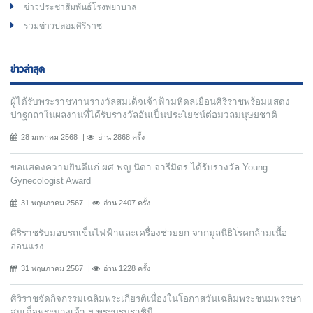
ข่าวประชาสัมพันธ์โรงพยาบาล
รวมข่าวปลอมศิริราช
ข่าวล่าสุด
ผู้ได้รับพระราชทานรางวัลสมเด็จเจ้าฟ้ามหิดลเยือนศิริราชพร้อมแสดง
ปาฐกถาในผลงานที่ได้รับรางวัลอันเป็นประโยชน์ต่อมวลมนุษยชาติ
28 มกราคม 2568
อ่าน 2868 ครั้ง
ขอแสดงความยินดีแก่ ผศ.พญ.นิดา จารีมิตร ได้รับรางวัล Young
Gynecologist Award
31 พฤษภาคม 2567
อ่าน 2407 ครั้ง
ศิริราชรับมอบรถเข็นไฟฟ้าและเครื่องช่วยยก จากมูลนิธิโรคกล้ามเนื้อ
อ่อนแรง
31 พฤษภาคม 2567
อ่าน 1228 ครั้ง
ศิริราชจัดกิจกรรมเฉลิมพระเกียรติเนื่องในโอกาสวันเฉลิมพระชนมพรรษา
สมเด็จพระนางเจ้า ฯ พระบรมราชินี