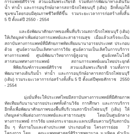
การแพทย์ศิริราช สวนเฉลิมพระเกียรติ รวมทั้งการพัฒนาทางเดินริม
น้ำ ท่าน้ำ และการอนุรักษ์อาคารสถานีรถไฟธนบุรี (เดิม) อีกทั้งมุ่งให้
ชุมชนโดยรอบมีคุณภาพชีวิตที่ดีขึ้น รวมระยะเวลาการก่อสร้างทั้งสิ้น
5 ปี ตั้งแต่ปี 2550 - 2554
และยังพัฒนาศักยภาพของพื้นที่บริเวณสถานีรถไฟธนบุรี (เดิม)
ให้เกิดมูลค่าเพิ่มต่อวงการแพทย์และสาธารณสุข เมื่อแล้วเสร็จจะเป็น
สถาบันทางการแพทย์ที่มีศักยภาพทัดเทียมนานาอารยประเทศ ประกอบ
ด้วย ศูนย์ความเป็นเลิศทางการวิจัย ศูนย์ความเป็นเลิศในการบริการ
ทางการแพทย์ ศูนย์พัฒนาวิทยาการผู้สูงอายุ ศูนย์เทคโนโลยี
สารสนเทศทางการแพทย์ สถานการแพทย์แผนไทยประยุกต์
พิพิธภัณฑ์การแพทย์ศิริราช สวนเฉลิมพระเกียรติ รวมทั้งการ
พัฒนาทางเดินริมน้ำ ท่าน้ำ และการอนุรักษ์อาคารสถานีรถไฟธนบุรี
(เดิม) รวมระยะเวลาการก่อสร้างทั้งสิ้น 5 ปี ตั้งแต่ปีพุทธศักราช 2550
- 2554
มุ่งมั่นที่จะให้ประเทศไทยมีสถาบันทางการแพทย์ที่มีศักยภาพ
ทัดเทียมกับนานาอารยประเทศทั้งด้านวิจัย การศึกษา และการบริการ
อีกทั้งเพื่อพัฒนาศักยภาพของพื้นที่บริเวณสถานีรถไฟธนบุรี (เดิม) ให้
เกิดมูลค่าเพิ่มต่อวงการแพทย์และสาธารณสุข โดยเป็นศูนย์กลาง
ทางการแพทย์ การวิจัย แหล่งกระจายและแลกเปลี่ยนความรู้กับสถาบัน
อื่น ๆ ทั้งภายในและต่างประเทศ ประกอบด้วย โครงการย่อย 7
โครงการ โดย คณะแพทยศาสตร์ศิริราชพยาบาล ม.มหิดล ดำเนิน