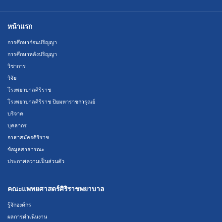
หน้าแรก
การศึกษาก่อนปริญญา
การศึกษาหลังปริญญา
วิชาการ
วิจัย
โรงพยาบาลศิริราช
โรงพยาบาลศิริราช ปิยมหาราชการุณย์
บริจาค
บุคลากร
อาสาสมัครศิริราช
ข้อมูลสาธารณะ
ประกาศความเป็นส่วนตัว
คณะแพทยศาสตร์ศิริราชพยาบาล
รู้จักองค์กร
ผลการดำเนินงาน