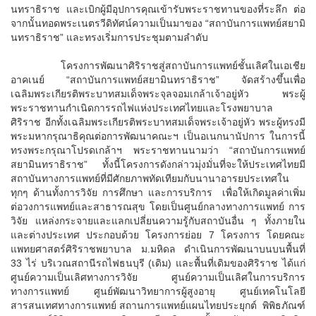
นทราธิราช และเบิกผู้มีอุปการคุณเข้ารับพระราชทานของที่ระลึก ต่อ
จากนั้นทอดพระเนตรวีดิทัศน์ความเป็นมาของ “สถาบันการแพทย์สยามิ
นทราธิราช” และทรงเริ่มการประชุมตามลำดับ
โครงการพัฒนาศิริราชสู่สถาบันการแพทย์ชั้นเลิศในเอเชีย
อาคเนย์ “สถาบันการแพทย์สยามินทราธิราช” จัดสร้างขึ้นเพื่อ
เฉลิมพระเกียรติพระบาทสมเด็จพระจุลจอมเกล้าเจ้าอยู่หัว พระผู้
พระราชทานกำเนิดการรถไฟแห่งประเทศไทยและโรงพยาบาล
ศิริราช อีกทั้งเฉลิมพระเกียรติพระบาทสมเด็จพระเจ้าอยู่หัว พระผู้ทรงมี
พระมหากรุณาธิคุณต่อการพัฒนาคณะฯ เป็นอเนกนานัปการ ในการนี้
ทรงพระกรุณาโปรดเกล้าฯ พระราชทานนามว่า “สถาบันการแพทย์
สยามินทราธิราช” ทั้งนี้โครงการดังกล่าวมุ่งมั่นที่จะให้ประเทศไทยมี
สถาบันทางการแพทย์ที่มีศักยภาพทัดเทียมกับนานาอารยประเทศใน
ทุกๆ ด้านทั้งการวิจัย การศึกษา และการบริการ เพื่อให้เกิดมูลค่าเพิ่ม
ต่อวงการแพทย์และสาธารณสุข โดยเป็นศูนย์กลางทางการแพทย์ การ
วิจัย แหล่งกระจายและแลกเปลี่ยนความรู้กับสถาบันอื่น ๆ ทั้งภายใน
และต่างประเทศ ประกอบด้วย โครงการย่อย 7 โครงการ โดยคณะ
แพทยศาสตร์ศิริราชพยาบาล ม.มหิดล ดำเนินการพัฒนาบนบนพื้นที่
33 ไร่ บริเวณสถานีรถไฟธนบุรี (เดิม) และพื้นที่เดิมของศิริราช ได้แก่
ศูนย์ความเป็นเลิศทางการวิจัย ศูนย์ความเป็นเลิศในการบริการ
ทางการแพทย์ ศูนย์พัฒนาวิทยาการผู้สูงอายุ ศูนย์เทคโนโลยี
สารสนเทศทางการแพทย์ สถานการแพทย์แผนไทยประยุกต์ พิพิธภัณฑ์