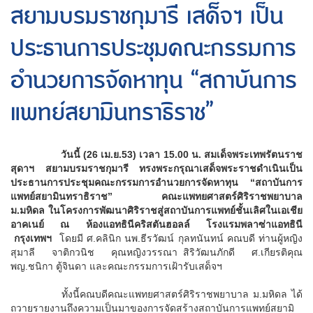
สยามบรมราชกุมารี เสด็จฯ เป็น
ประธานการประชุมคณะกรรมการ
อำนวยการจัดหาทุน “สถาบันการ
แพทย์สยามินทราธิราช”
วันนี้ (26 เม.ย.53) เวลา 15.00 น. สมเด็จพระเทพรัตนราช
สุดาฯ สยามบรมราชกุมารี ทรงพระกรุณาเสด็จพระราชดำเนินเป็น
ประธานการประชุมคณะกรรมการอำนวยการจัดหาทุน
“สถาบันการ
แพทย์สยามินทราธิราช”
คณะแพทยศาสตร์ศิริราชพยาบาล
ม.มหิดล
ในโครงการพัฒนาศิริราชสู่สถาบันการแพทย์ชั้นเลิศในเอเชีย
อาคเนย์
ณ ห้องแอทธินีคริสตันฮอลล์ โรงแรมพลาซ่าแอทธินี
กรุงเทพฯ
โดยมี ศ.คลินิก นพ.ธีรวัฒน์ กุลทนันทน์ คณบดี ท่านผู้หญิง
สุมาลี จาติกวนิช คุณหญิงวรรณา สิริวัฒนภักดี ศ.เกียรติคุณ
พญ.ชนิกา ตู้จินดา และคณะกรรมการเฝ้ารับเสด็จฯ
ทั้งนี้คณบดีคณะแพทยศาสตร์ศิริราชพยาบาล ม.มหิดล ได้
ถวายรายงานถึงความเป็นมาของการจัดสร้างสถาบันการแพทย์สยามิ