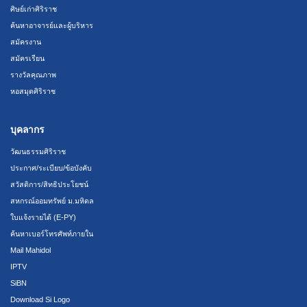
ศิษย์เก่าศิริราช
ค้นหาอาจารย์และผู้บริหาร
สมัครงาน
สมัครเรียน
รางวัลคุณภาพ
หอสมุดศิริราช
บุคลากร
วัฒนธรรมศิริราช
ประกาศ/ระเบียบ/ข้อบังคับ
สวัสดิการ/สิทธิประโยชน์
สหกรณ์ออมทรัพย์ ม.มหิดล
ใบแจ้งรายได้ (E-PY)
ค้นหาเบอร์โทรศัพท์ภายใน
Mail Mahidol
IPTV
SiBN
Download Si Logo