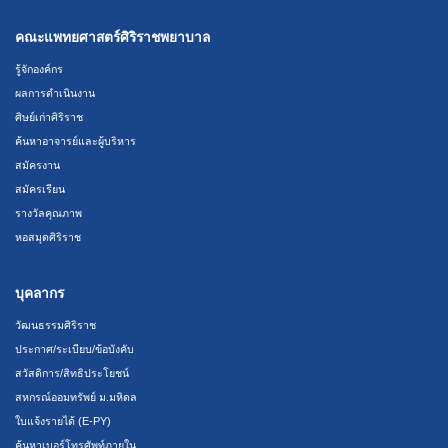
คณะแพทยศาสตร์ศิริราชพยาบาล
รู้จักองค์กร
ผลการดำเนินงาน
ศิษย์เก่าศิริราช
ค้นหาอาจารย์และผู้บริหาร
สมัครงาน
สมัครเรียน
รางวัลคุณภาพ
หอสมุดศิริราช
บุคลากร
วัฒนธรรมศิริราช
ประกาศ/ระเบียบ/ข้อบังคับ
สวัสดิการ/สิทธิประโยชน์
สหกรณ์ออมทรัพย์ ม.มหิดล
ใบแจ้งรายได้ (E-PY)
ค้นหาเบอร์โทรศัพท์ภายใน