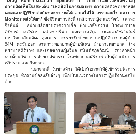
“Drug Administration Episode II” โดยการแลกเปลี่ยนความรู้
ความคิดเห็นในประเด็น “เทคนิคในการผสมยา ความคงตัวของยาหลัง
ผสมและปฏิกิริยาต่อกันของยา บดได้ - บดไม่ได้ เพราะอะไร และการ
Monitor หลังให้ยา”
ซึ่งมีวิทยากรดังนี้ เภสัชกรหญิงมณวรัตน์ เลาหะ
จีรพันธ์ หน่วยผลิตยาปราศจากเชื้อ ฝ่ายเภสัชกรรม โรงพยาบาล
ศิริราช เภสัชกร ผศ.ดร.ปรีชา มณทกานติกุล คณะเภสัชศาสตร์
มหาวิทยาลัยมหิดล คุณมยุรา จรรยารักษ์ พยาบาลปฏิบัติการ หอผู้ป่วย
84/4 ตะวันออก งานการพยาบาลผู้ป่วยพิเศษ ฝ่ายการพยาบาล โรง
พยาบาลศิริราช และเภสัชกรหญิงวิมล อนันต์สกุลวัฒน์ รองหัวหน้า
ฝ่ายด้านวิชาการ ฝ่ายเภสัชกรรม โรงพยาบาลศิริราช เป็นผู้ดำเนินการ
อภิปราย และวิทยากร
นอกจากนี้ ในช่วงท้าย ได้เปิดโอกาสให้ผู้เข้าร่วมฟังการ
ประชุม ซักถามข้อสงสัยต่างๆ เพื่อเป็นแนวทางในการปฏิบัติงานต่อไป
ด้วย