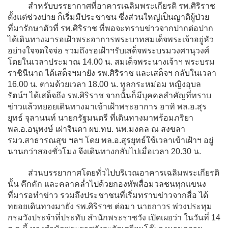
สำหรับบรรยากาศที่อาคารเฉลิมพระเกียรติ รพ.ศิริราช
ตั้งแต่ช่วงบ่าย ก็เริ่มมีประชาชน ซึ่งส่วนใหญ่เป็นญาติผู้ป่วย
ที่มารักษาตัวที่ รพ.ศิริราช ที่พอจะทราบข่าวจากปากต่อปาก
ได้เดินทางมารอเฝ้าพระอาการพระบาทสมเด็จพระเจ้าอยู่หัว
อย่างใจจดใจจ่อ รวมถึงรอเฝ้าฯรับเสด็จพระบรมวงศานุวงศ์
โดยในเวลาประมาณ 14.00 น. สมเด็จพระนางเจ้าฯ พระบรม
ราชินีนาถ ได้เสด็จฯมายัง รพ.ศิริราช และเสด็จฯ กลับในเวลา
16.00 น. ตามด้วยเวลา 18.00 น. ทูลกระหม่อม หญิงอุบล
รัตน์ฯ ได้เสด็จถึง รพ.ศิริราช จากนั้นก็มีบุคคลสำคัญที่ทราบ
ข่าวแล้วทยอยเดินทางมาเข้าเฝ้าพระอาการ อาทิ พล.อ.สุร
ยุทธ์ จุลานนท์ นายกรัฐมนตรี ที่เดินทางมาพร้อมภริยา
พล.อ.อนุพงษ์ เผ่าจินดา ผบ.ทบ. นพ.มงคล ณ สงขลา
รมว.สาธารณสุข ฯลฯ โดย พล.อ.สุรยุทธ์ใช้เวลาเข้าเฝ้าฯ อยู่
นานกว่าสองชั่วโมง จึงเดินทางกลับไปเมื่อเวลา 20.30 น.
ส่วนบรรยากาศโดยทั่วไปบริเวณอาคารเฉลิมพระเกียรติ
นั้น คึกคัก และคลาคล่ำไปด้วยกองทัพสื่อมวลชนทุกแขนง
ที่มารอทำข่าว รวมถึงประชาชนที่เริ่มทราบข่าวจากสื่อ ได้
ทยอยเดินทางมายัง รพ.ศิริราช
ต่อมา นายถาวร พ่วงประทุม
กรมวังประจำที่ประทับ สำนักพระราชวัง เปิดเผยว่า ในวันที่ 14