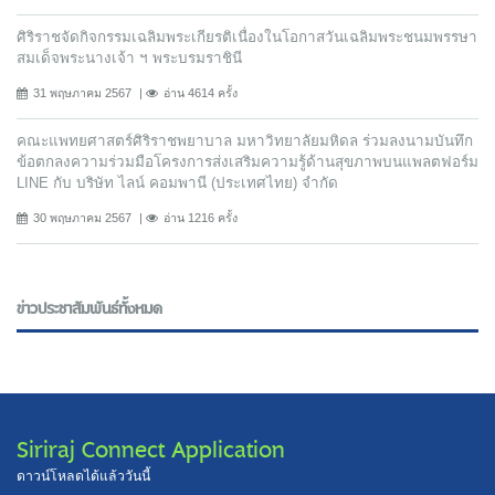
ศิริราชจัดกิจกรรมเฉลิมพระเกียรติเนื่องในโอกาสวันเฉลิมพระชนมพรรษา
สมเด็จพระนางเจ้า ฯ พระบรมราชินี
31 พฤษภาคม 2567
อ่าน 4614 ครั้ง
คณะแพทยศาสตร์ศิริราชพยาบาล มหาวิทยาลัยมหิดล ร่วมลงนามบันทึก
ข้อตกลงความร่วมมือโครงการส่งเสริมความรู้ด้านสุขภาพบนแพลตฟอร์ม
LINE กับ บริษัท ไลน์ คอมพานี (ประเทศไทย) จํากัด
30 พฤษภาคม 2567
อ่าน 1216 ครั้ง
ข่าวประชาสัมพันธ์ทั้งหมด
Siriraj Connect Application
ดาวน์โหลดได้แล้ววันนี้