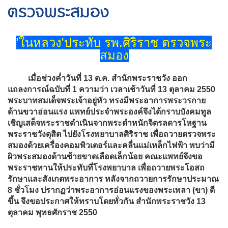
ตรวจพระสมอง
'ในหลวง'ประทับ รพ.ศิริราช ตรวจพระ
สมอง
เมื่อช่วงค่ำวันที่ 13 ต.ค. สำนักพระราชวัง ออก
แถลงการณ์ฉบับที่ 1 ความว่า เวลาเช้าวันที่ 13 ตุลาคม 2550
พระบาทสมเด็จพระเจ้าอยู่หัว ทรงมีพระอาการพระวรกาย
ด้านขวาอ่อนแรง แพทย์ประจำพระองค์จึงได้กราบบังคมทูล
เชิญเสด็จพระราชดำเนินจากพระตำหนักจิตรลดารโหฐาน
พระราชวังดุสิต ไปยังโรงพยาบาลศิริราช เพื่อถวายตรวจพระ
สมองด้วยเครื่องคอมพิวเตอร์และคลื่นแม่เหล็กไฟฟ้า พบว่ามี
ผิวพระสมองด้านซ้ายขาดเลือดเล็กน้อย คณะแพทย์จึงขอ
พระราชทานให้ประทับที่โรงพยาบาล เพื่อถวายพระโอสถ
รักษาและสังเกตพระอาการ หลังจากถวายการรักษาประมาณ
8 ชั่วโมง ปรากฏว่าพระอาการอ่อนแรงของพระเพลา (ขา) ดี
ขึ้น จึงขอประกาศให้ทราบโดยทั่วกัน สำนักพระราชวัง 13
ตุลาคม พุทธศักราช 2550