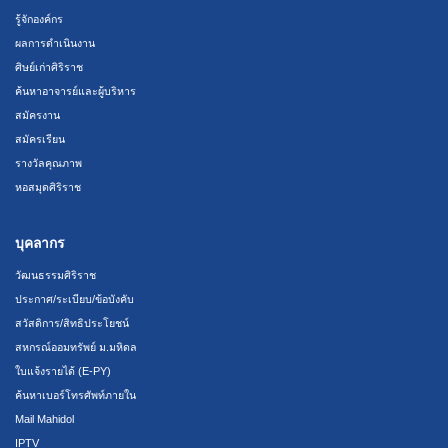
รู้จักองค์กร
ผลการดำเนินงาน
ศิษย์เก่าศิริราช
ค้นหาอาจารย์และผู้บริหาร
สมัครงาน
สมัครเรียน
รางวัลคุณภาพ
หอสมุดศิริราช
บุคลากร
วัฒนธรรมศิริราช
ประกาศ/ระเบียบ/ข้อบังคับ
สวัสดิการ/สิทธิประโยชน์
สหกรณ์ออมทรัพย์ ม.มหิดล
ใบแจ้งรายได้ (E-PY)
ค้นหาเบอร์โทรศัพท์ภายใน
Mail Mahidol
IPTV