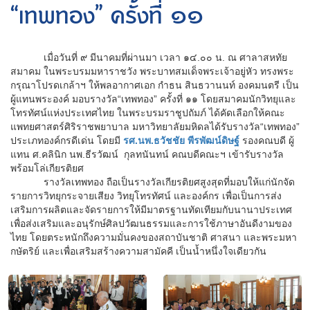
“เทพทอง” ครั้งที่ ๑๑
เมื่อวันที่ ๙ มีนาคมที่ผ่านมา เวลา ๑๔.๐๐ น. ณ ศาลาสหทัย
สมาคม ในพระบรมมหาราชวัง พระบาทสมเด็จพระเจ้าอยู่หัว ทรงพระ
กรุณาโปรดเกล้าฯ ให้พลอากาศเอก กำธน สินธวานนท์ องคมนตรี เป็น
ผู้แทนพระองค์ มอบรางวัล“เทพทอง” ครั้งที่ ๑๑ โดยสมาคมนักวิทยุและ
โทรทัศน์แห่งประเทศไทย ในพระบรมราชูปถัมภ์ ได้คัดเลือกให้คณะ
แพทยศาสตร์ศิริราชพยาบาล มหาวิทยาลัยมหิดลได้รับรางวัล“เทพทอง”
ประเภทองค์กรดีเด่น โดยมี
รศ.นพ.ธวัชชัย พีรพัฒน์ดิษฐ์
รองคณบดี ผู้
แทน ศ.คลินิก นพ.ธีรวัฒน์ กุลทนันทน์ คณบดีคณะฯ เข้ารับรางวัล
พร้อมโล่เกียรติยศ
รางวัลเทพทอง ถือเป็นรางวัลเกียรติยศสูงสุดที่มอบให้แก่นักจัด
รายการวิทยุกระจายเสียง วิทยุโทรทัศน์ และองค์กร เพื่อเป็นการส่ง
เสริมการผลิตและจัดรายการให้มีมาตรฐานทัดเทียมกับนานาประเทศ
เพื่อส่งเสริมและอนุรักษ์ศิลปวัฒนธรรมและการใช้ภาษาอันดีงามของ
ไทย โดยตระหนักถึงความมั่นคงของสถาบันชาติ ศาสนา และพระมหา
กษัตริย์ และเพื่อเสริมสร้างความสามัคคี เป็นน้ำหนึ่งใจเดียวกัน