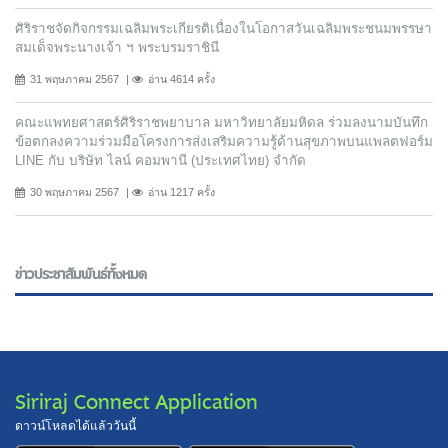
ศิริราชจัดกิจกรรมเฉลิมพระเกียรติเนื่องในโอกาสวันเฉลิมพระชนมพรรษา
สมเด็จพระนางเจ้า ฯ พระบรมราชินี
31 พฤษภาคม 2567
อ่าน 4614 ครั้ง
คณะแพทยศาสตร์ศิริราชพยาบาล มหาวิทยาลัยมหิดล ร่วมลงนามบันทึก
ข้อตกลงความร่วมมือโครงการส่งเสริมความรู้ด้านสุขภาพบนแพลตฟอร์ม
LINE กับ บริษัท ไลน์ คอมพานี (ประเทศไทย) จํากัด
30 พฤษภาคม 2567
อ่าน 1217 ครั้ง
ข่าวประชาสัมพันธ์ทั้งหมด
Siriraj Connect Application
ดาวน์โหลดได้แล้ววันนี้