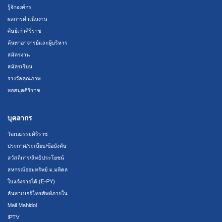
รู้จักองค์กร
ผลการดำเนินงาน
ศิษย์เก่าศิริราช
ค้นหาอาจารย์และผู้บริหาร
สมัครงาน
สมัครเรียน
รางวัลคุณภาพ
หอสมุดศิริราช
บุคลากร
วัฒนธรรมศิริราช
ประกาศ/ระเบียบ/ข้อบังคับ
สวัสดิการ/สิทธิประโยชน์
สหกรณ์ออมทรัพย์ ม.มหิดล
ใบแจ้งรายได้ (E-PY)
ค้นหาเบอร์โทรศัพท์ภายใน
Mail Mahidol
IPTV