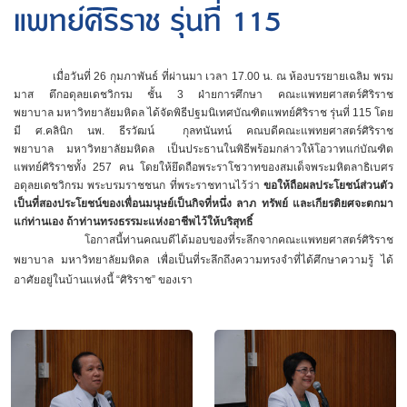
แพทย์ศิริราช รุ่นที่ 115
เมื่อวันที่ 26 กุมภาพันธ์ ที่ผ่านมา เวลา 17.00 น. ณ ห้องบรรยายเฉลิม พรม
มาส ตึกอดุลยเดชวิกรม ชั้น 3 ฝ่ายการศึกษา คณะแพทยศาสตร์ศิริราช
พยาบาล มหาวิทยาลัยมหิดล ได้จัดพิธีปฐมนิเทศบัณฑิตแพทย์ศิริราช รุ่นที่ 115 โดย
มี ศ.คลินิก นพ. ธีรวัฒน์ กุลทนันทน์ คณบดีคณะแพทยศาสตร์ศิริราช
พยาบาล มหาวิทยาลัยมหิดล เป็นประธานในพิธีพร้อมกล่าวให้โอวาทแก่บัณฑิต
แพทย์ศิริราชทั้ง 257 คน โดยให้ยึดถือพระราโชวาทของสมเด็จพระมหิตลาธิเบศร
อดุลยเดชวิกรม พระบรมราชชนก ที่พระราชทานไว้ว่า
ขอให้ถือผลประโยชน์ส่วนตัว
เป็นที่สองประโยชน์ของเพื่อนมนุษย์เป็นกิจที่หนึ่ง ลาภ ทรัพย์ และเกียรติยศจะตกมา
แก่ท่านเอง ถ้าท่านทรงธรรมะแห่งอาชีพไว้ให้บริสุทธิ์
โอกาสนี้ท่านคณบดีได้มอบของที่ระลึกจากคณะแพทยศาสตร์ศิริราช
พยาบาล มหาวิทยาลัยมหิดล เพื่อเป็นที่ระลึกถึงความทรงจำที่ได้ศึกษาความรู้ ได้
อาศัยอยู่ในบ้านแห่งนี้ “ศิริราช” ของเรา