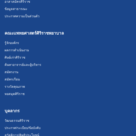
อาสาสมัครศิริราช
ข้อมูลสาธารณะ
ประกาศความเป็นส่วนตัว
คณะแพทยศาสตร์ศิริราชพยาบาล
รู้จักองค์กร
ผลการดำเนินงาน
ศิษย์เก่าศิริราช
ค้นหาอาจารย์และผู้บริหาร
สมัครงาน
สมัครเรียน
รางวัลคุณภาพ
หอสมุดศิริราช
บุคลากร
วัฒนธรรมศิริราช
ประกาศ/ระเบียบ/ข้อบังคับ
สวัสดิการ/สิทธิประโยชน์