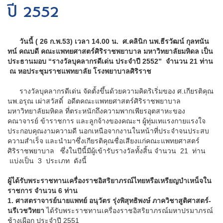
ปี 2552
วันนี้ ( 26 ก.พ.53) เวลา 14.00 น. ศ.คลินิก นพ.ธีรวัฒน์ กุลทนัน
ทน์ คณบดี คณะแพทยศาสตร์ศิริราชพยาบาล มหาวิทยาลัยมหิดล เป็น
ประธานมอบ
“รางวัลบุคลากรดีเด่น ประจำปี 2552” จำนวน 21 ท่าน
ณ หอประชุมราชแพทยาลัย โรงพยาบาลศิริราช
รางวัลบุคลากรดีเด่น จัดตั้งขึ้นด้วยความคิดริเริ่มของ ศ.เกียรติคุณ
นพ.อรุณ เผ่าสวัสดิ์ อดีตคณะแพทยศาสตร์ศิริราชพยาบาล
มหาวิทยาลัยมหิดล ที่ตระหนักถึงความพากเพียรอุตสาหะของ
คณาจารย์ ข้าราชการ และลูกจ้างของคณะฯ ผู้ทุ่มเทแรงกายแรงใจ
ประกอบคุณงามความดี นอกเหนือจากงานในหน้าที่ประจำจนประสบ
ความสำเร็จ และนำมาซึ่งเกียรติคุณชื่อเสียงแก่คณะแพทยศาสตร์
ศิริราชพยาบาล ซึ่งในปีนี้มีผู้เข้ารับรางวัลทั้งสิ้น จำนวน 21 ท่าน
แบ่งเป็น 3 ประเภท ดังนี้
ผู้ได้รับพระราชทานเครื่องราชอิสริยาภรณ์ไทยหรือเหรียญบำเหน็จใน
ราชการ จำนวน 6 ท่าน
1. ศาสตราจารย์นายแพทย์ อนุวัตร รุ่งพิสุทธิพงษ์ ภาควิชาสูติศาสตร์-
นรีเวชวิทยา
ได้รับพระราชทานเครื่องราชอิสริยาภรณ์มหาปรมาภรณ์
ช้างเผือก ประจำปี 2551