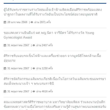
ผู้ได้รับพระราชทานรางวัลสมเด็จเจ้าฟ้ามหิดลเยือนศิริราชพร้อมแสดง
ปาฐกถาในผลงานที่ได้รับรางวัลอันเป็นประโยชน์ต่อมวลมนุษยชาติ
28 มกราคม 2568
อ่าน 2871 ครั้ง
ขอแสดงความยินดีแก่ ผศ.พญ.นิดา จารีมิตร ได้รับรางวัล Young
Gynecologist Award
31 พฤษภาคม 2567
อ่าน 2407 ครั้ง
ศิริราชรับมอบรถเข็นไฟฟ้าและเครื่องช่วยยก จากมูลนิธิโรคกล้ามเนื้อ
อ่อนแรง
31 พฤษภาคม 2567
อ่าน 1230 ครั้ง
ศิริราชจัดกิจกรรมเฉลิมพระเกียรติเนื่องในโอกาสวันเฉลิมพระชนมพรรษา
สมเด็จพระนางเจ้า ฯ พระบรมราชินี
31 พฤษภาคม 2567
อ่าน 4616 ครั้ง
คณะแพทยศาสตร์ศิริราชพยาบาล มหาวิทยาลัยมหิดล ร่วมลงนามบันทึก
ข้อตกลงความร่วมมือโครงการส่งเสริมความรู้ด้านสุขภาพบนแพลตฟอร์ม