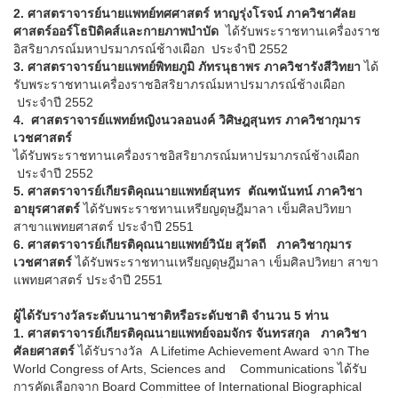
2. ศาสตราจารย์นายแพทย์ทศศาสตร์ หาญรุ่งโรจน์ ภาควิชาศัลย
ศาสตร์ออร์โธปิดิคส์และ
กายภาพบำบัด
ได้รับพระราชทานเครื่องราช
อิสริยาภรณ์มหาปรมาภรณ์ช้างเผือก ประจำปี 2552
3.
ศาสตราจารย์นายแพทย์พิทยภูมิ ภัทรนุธาพร ภาควิชารังสีวิทยา
ได้
รับพระราชทานเครื่องราชอิสริยาภรณ์มหาปรมาภรณ์ช้างเผือก
ประจำปี 2552
4. ศาสตราจารย์แพทย์หญิงนวลอนงค์ วิศิษฎสุนทร
ภาควิชากุมาร
เวชศาสตร์
ได้รับพระราชทานเครื่องราชอิสริยาภรณ์มหาปรมาภรณ์ช้างเผือก
ประจำปี 2552
5. ศาสตราจารย์เกียรติคุณนายแพทย์สุนทร ตัณฑนันทน์
ภาควิชา
อายุรศาสตร์
ได้รับพระราชทานเหรียญดุษฎีมาลา เข็มศิลปวิทยา
สาขาแพทยศาสตร์ ประจำปี 2551
6.
ศาสตราจารย์เกียรติคุณนายแพทย์วินัย สุวัตถี ภาควิชากุมาร
เวชศาสตร์
ได้รับพระราชทานเหรียญดุษฎีมาลา เข็มศิลปวิทยา สาขา
แพทยศาสตร์ ประจำปี 2551
ผู้ได้รับรางวัลระดับนานาชาติหรือระดับชาติ
จำนวน 5 ท่าน
1. ศาสตราจารย์เกียรติคุณนายแพทย์จอมจักร จันทรสกุล ภาควิชา
ศัลยศาสตร์
ได้รับรางวัล A Lifetime Achievement Award จาก The
World Congress of Arts, Sciences and Communications ได้รับ
การคัดเลือกจาก Board Committee of International Biographical