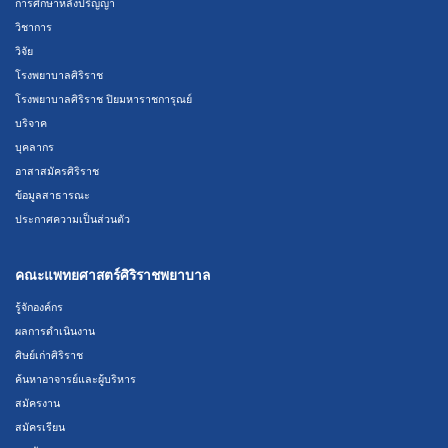
การศึกษาหลังปริญญา
วิชาการ
วิจัย
โรงพยาบาลศิริราช
โรงพยาบาลศิริราช ปิยมหาราชการุณย์
บริจาค
บุคลากร
อาสาสมัครศิริราช
ข้อมูลสาธารณะ
ประกาศความเป็นส่วนตัว
คณะแพทยศาสตร์ศิริราชพยาบาล
รู้จักองค์กร
ผลการดำเนินงาน
ศิษย์เก่าศิริราช
ค้นหาอาจารย์และผู้บริหาร
สมัครงาน
สมัครเรียน