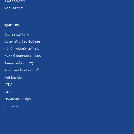
รางวัลคุณภาพ
หอสมุดศิริราช
บุคลากร
วัฒนธรรมศิริราช
ประกาศ/ระเบียบ/ข้อบังคับ
สวัสดิการ/สิทธิประโยชน์
สหกรณ์ออมทรัพย์ ม.มหิดล
ใบแจ้งรายได้ (E-PY)
ค้นหาเบอร์โทรศัพท์ภายใน
Mail Mahidol
IPTV
SiBN
Download Si Logo
E-Learning