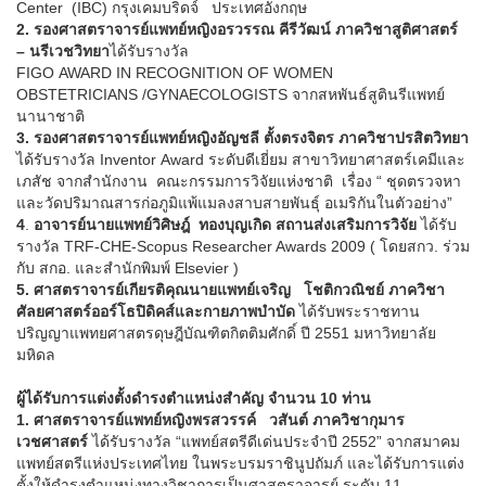
Center (IBC) กรุงเคมบริดจ์ ประเทศอังกฤษ
2.
รองศาสตราจารย์แพทย์หญิงอรวรรณ คีรีวัฒน์
ภาควิชาสูติศาสตร์
– นรีเวชวิทยา
ได้รับรางวัล
FIGO AWARD IN RECOGNITION OF WOMEN
OBSTETRICIANS /GYNAECOLOGISTS จากสหพันธ์สูตินรีแพทย์
นานาชาติ
3. รองศาสตราจารย์แพทย์หญิงอัญชลี ตั้งตรงจิตร ภาควิชาปรสิตวิทยา
ได้รับรางวัล Inventor Award ระดับดีเยี่ยม สาขาวิทยาศาสตร์เคมีและ
เภสัช จากสำนักงาน คณะกรรมการวิจัยแห่งชาติ
เรื่อง “ ชุดตรวจหา
และวัดปริมาณสารก่อภูมิแพ้แมลงสาบสายพันธุ์ อเมริกันในตัวอย่าง”
4
.
อาจารย์นายแพทย์วิศิษฎ์
ทองบุญเกิด
สถานส่งเสริมการวิจัย
ได้รับ
รางวัล TRF-CHE-Scopus Researcher Awards 2009 ( โดยสกว. ร่วม
กับ สกอ. และสำนักพิมพ์ Elsevier )
5. ศาสตราจารย์เกียรติคุณนายแพทย์เจริญ โชติกวณิชย์ ภาควิชา
ศัลยศาสตร์ออร์โธปิดิคส์และกายภาพบำบัด
ได้รับพระราชทาน
ปริญญาแพทยศาสตรดุษฎีบัณฑิตกิตติมศักดิ์ ปี 2551 มหาวิทยาลัย
มหิดล
ผู้ได้รับการแต่งตั้งดำรงตำแหน่งสำคัญ จำนวน 10 ท่าน
1.
ศาสตราจารย์แพทย์หญิงพรสวรรค์ วสันต์ ภาควิชากุมาร
เวชศาสตร์
ได้รับรางวัล “แพทย์สตรีดีเด่นประจำปี 2552” จากสมาคม
แพทย์สตรีแห่งประเทศไทย ในพระบรมราชินูปถัมภ์ และได้รับการแต่ง
ตั้งให้ดำรงตำแหน่งทางวิชาการเป็นศาสตราจารย์ ระดับ 11