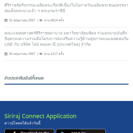
ศิริราชจัดกิจกรรมเฉลิมพระเกียรติเนื่องในโอกาสวันเฉลิมพระชนมพรรษา
สมเด็จพระนางเจ้า ฯ พระบรมราชินี
31 พฤษภาคม 2567
อ่าน 4614 ครั้ง
คณะแพทยศาสตร์ศิริราชพยาบาล มหาวิทยาลัยมหิดล ร่วมลงนามบันทึก
ข้อตกลงความร่วมมือโครงการส่งเสริมความรู้ด้านสุขภาพบนแพลตฟอร์ม
LINE กับ บริษัท ไลน์ คอมพานี (ประเทศไทย) จํากัด
30 พฤษภาคม 2567
อ่าน 1217 ครั้ง
ข่าวประชาสัมพันธ์ทั้งหมด
Siriraj Connect Application
ดาวน์โหลดได้แล้ววันนี้