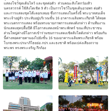
แสดงโชว์ชุดเต้นไหว้ และชุดต่อตัว ส่วนคณะสิงโตกว๋องสิว
นครสวรรค์ ใช้สิงโตเชิด 9 ตัว เป็นการโชว์ในชุดเต้นอวยพร ต่อตัว
และการแสดงชุดโต๊ะดอกเหมย ซึ่งการแสดงในครั้งนี้ พระบาทสมเด็จ
พระเจ้าอยู่หัว ประทับอยู่บริเวณชั้น 16 อาคารเฉลิมพระเกียรติ ได้ทอด
พระเนตรการแสดง พร้อมทรงฉายภาพการแสดงดังกล่าว ด้านทีมงาน
นักแสดงสุดปลื้มปีติ มีโอกาสแสดงหน้าพระพักตร์ ขณะที่ประชาชน
ส่วนใหญ่ต่างมีโอกาสเข้าร่วมชมการแสดงเชิดสิงโตดังกล่าว พร้อมกัน
นี้ต่างทอดสายตามองไปยังชั้น 16 ของอาคารเฉลิมพระเกียรติ พร้อม
โบกธงพระปรมาภิไธยย่อ ภปร.และธงชาติ พร้อมเปล่งเสียงถวาย
พระพร ทรงพระเจริญ กึกก้อง