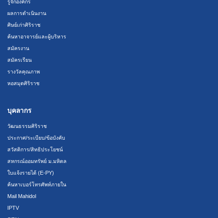
รู้จักองค์กร
ผลการดำเนินงาน
ศิษย์เก่าศิริราช
ค้นหาอาจารย์และผู้บริหาร
สมัครงาน
สมัครเรียน
รางวัลคุณภาพ
หอสมุดศิริราช
บุคลากร
วัฒนธรรมศิริราช
ประกาศ/ระเบียบ/ข้อบังคับ
สวัสดิการ/สิทธิประโยชน์
สหกรณ์ออมทรัพย์ ม.มหิดล
ใบแจ้งรายได้ (E-PY)
ค้นหาเบอร์โทรศัพท์ภายใน
Mail Mahidol
IPTV