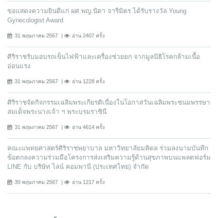
ขอแสดงความยินดีแก่ ผศ.พญ.นิดา จารีมิตร ได้รับรางวัล Young
Gynecologist Award
31 พฤษภาคม 2567
อ่าน 2407 ครั้ง
ศิริราชรับมอบรถเข็นไฟฟ้าและเครื่องช่วยยก จากมูลนิธิโรคกล้ามเนื้อ
อ่อนแรง
31 พฤษภาคม 2567
อ่าน 1228 ครั้ง
ศิริราชจัดกิจกรรมเฉลิมพระเกียรติเนื่องในโอกาสวันเฉลิมพระชนมพรรษา
สมเด็จพระนางเจ้า ฯ พระบรมราชินี
31 พฤษภาคม 2567
อ่าน 4614 ครั้ง
คณะแพทยศาสตร์ศิริราชพยาบาล มหาวิทยาลัยมหิดล ร่วมลงนามบันทึก
ข้อตกลงความร่วมมือโครงการส่งเสริมความรู้ด้านสุขภาพบนแพลตฟอร์ม
LINE กับ บริษัท ไลน์ คอมพานี (ประเทศไทย) จํากัด
30 พฤษภาคม 2567
อ่าน 1217 ครั้ง