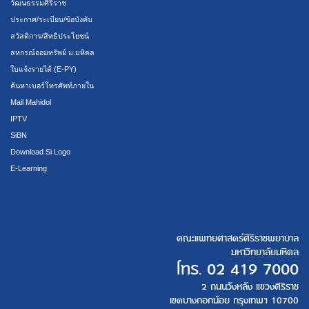
วัฒนธรรมศิริราช
ประกาศ/ระเบียบ/ข้อบังคับ
สวัสดิการ/สิทธิประโยชน์
สหกรณ์ออมทรัพย์ ม.มหิดล
ใบแจ้งรายได้ (E-PY)
ค้นหาเบอร์โทรศัพท์ภายใน
Mail Mahidol
IPTV
SiBN
Download Si Logo
E-Learning
คณะแพทยศาสตร์ศิริราชพยาบาล
มหาวิทยาลัยมหิดล
โทร.
02 419 7000
2 ถนนวังหลัง แขวงศิริราช
เขตบางกอกน้อย กรุงเทพฯ 10700