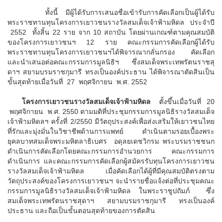
ทั้งนี้ มีผู้ได้รับการเสนอชื่อเข้ารับการคัดเลือกเป็นผู้ได้รับ
พระราชทานทุนโครงการเยาวชนรางวัลสมเด็จเจ้าฟ้ามหิดล ประจำปี
2552 ทั้งสิ้น 22
ราย จาก 10 สถาบัน โดยผ่านเกณฑ์ตามคุณสมบัติ
ของโครงการเยาวชนฯ 12 ราย คณะกรรมการคัดเลือกผู้ได้รับ
พระราชทานทุนโครงการเยาวชนฯได้พิจารณากลั่นกรอง คัดเลือก
และนำเสนอต่อคณะกรรมการมูลนิธิฯ ซึ่งสมเด็จพระเทพรัตนราชสุ
ดาฯ สยามบรมราชกุมารี ทรงเป็นองค์ประธาน ได้พิจารณาตัดสินเป็น
ขั้นสุดท้ายเมื่อวันที่ 27 พฤศจิกายน พ.ศ. 2552
โครงการเยาวชนรางวัลสมเด็จเจ้าฟ้ามหิดล
ตั้งขึ้นเมื่อวันที่ 20
พฤศจิกายน พ.ศ. 2550 ตามมติที่ประชุมกรรมการมูลนิธิรางวัลสมเด็จ
เจ้าฟ้ามหิดลฯ ครั้งที่ 2/2550 มีวัตถุประสงค์เพื่อส่งเสริมให้เยาวชนไทย
ที่รักและมุ่งมั่นในวิชาชีพด้านการแพทย์ ดำเนินตามรอยเบื้องพระ
ยุคลบาทสมเด็จพระมหิตลาธิเบศร อดุลยเดชวิกรม พระบรมราชชนก
ดำเนินการคัดเลือกโดยคณะกรรมการอำนวยการ คณะกรรมการ
ดำเนินการ และคณะกรรมการคัดเลือกผู้สมัครรับทุนโครงการเยาวชน
รางวัลสมเด็จเจ้าฟ้ามหิดล เมื่อคัดเลือกได้ผู้ที่มีคุณสมบัติตรงตาม
วัตถุประสงค์ของโครงการเยาวชนฯ จะนำรายชื่อแจ้งต่อที่ประชุมคณะ
กรรมการมูลนิธิรางวัลสมเด็จเจ้าฟ้ามหิดล ในพระราชูปถัมภ์ ซึ่ง
สมเด็จพระเทพรัตนราชสุดาฯ สยามบรมราชกุมารี ทรงเป็นองค์
ประธาน และถือเป็นขั้นตอนสุดท้ายของการตัดสิน