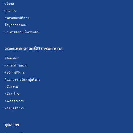
บริจาค
บุคลากร
อาสาสมัครศิริราช
ข้อมูลสาธารณะ
ประกาศความเป็นส่วนตัว
คณะแพทยศาสตร์ศิริราชพยาบาล
รู้จักองค์กร
ผลการดำเนินงาน
ศิษย์เก่าศิริราช
ค้นหาอาจารย์และผู้บริหาร
สมัครงาน
สมัครเรียน
รางวัลคุณภาพ
หอสมุดศิริราช
บุคลากร