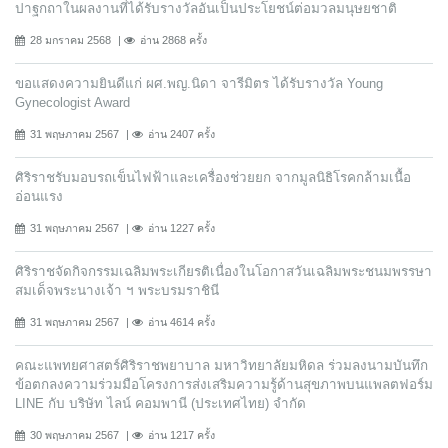
ปาฐกถาในผลงานที่ได้รับรางวัลอันเป็นประโยชน์ต่อมวลมนุษยชาติ
28 มกราคม 2568
อ่าน 2868 ครั้ง
ขอแสดงความยินดีแก่ ผศ.พญ.นิดา จารีมิตร ได้รับรางวัล Young
Gynecologist Award
31 พฤษภาคม 2567
อ่าน 2407 ครั้ง
ศิริราชรับมอบรถเข็นไฟฟ้าและเครื่องช่วยยก จากมูลนิธิโรคกล้ามเนื้อ
อ่อนแรง
31 พฤษภาคม 2567
อ่าน 1227 ครั้ง
ศิริราชจัดกิจกรรมเฉลิมพระเกียรติเนื่องในโอกาสวันเฉลิมพระชนมพรรษา
สมเด็จพระนางเจ้า ฯ พระบรมราชินี
31 พฤษภาคม 2567
อ่าน 4614 ครั้ง
คณะแพทยศาสตร์ศิริราชพยาบาล มหาวิทยาลัยมหิดล ร่วมลงนามบันทึก
ข้อตกลงความร่วมมือโครงการส่งเสริมความรู้ด้านสุขภาพบนแพลตฟอร์ม
LINE กับ บริษัท ไลน์ คอมพานี (ประเทศไทย) จํากัด
30 พฤษภาคม 2567
อ่าน 1217 ครั้ง