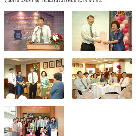
คุณภาพ และสร้างการยอมรับในระดับนานาชาติต่อไป