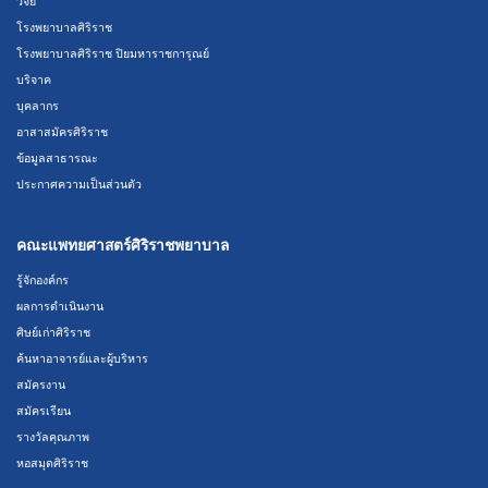
วิจัย
โรงพยาบาลศิริราช
โรงพยาบาลศิริราช ปิยมหาราชการุณย์
บริจาค
บุคลากร
อาสาสมัครศิริราช
ข้อมูลสาธารณะ
ประกาศความเป็นส่วนตัว
คณะแพทยศาสตร์ศิริราชพยาบาล
รู้จักองค์กร
ผลการดำเนินงาน
ศิษย์เก่าศิริราช
ค้นหาอาจารย์และผู้บริหาร
สมัครงาน
สมัครเรียน
รางวัลคุณภาพ
หอสมุดศิริราช