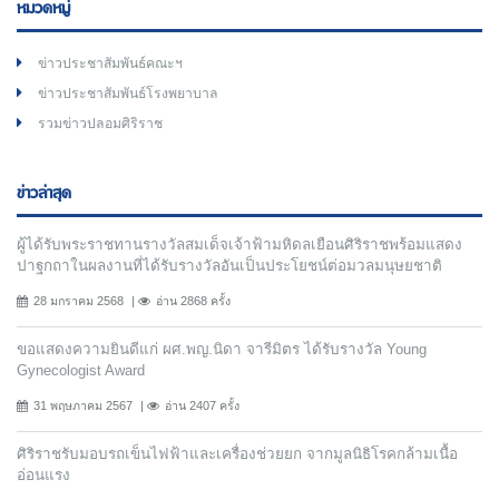
หมวดหมู่
ข่าวประชาสัมพันธ์คณะฯ
ข่าวประชาสัมพันธ์โรงพยาบาล
รวมข่าวปลอมศิริราช
ข่าวล่าสุด
ผู้ได้รับพระราชทานรางวัลสมเด็จเจ้าฟ้ามหิดลเยือนศิริราชพร้อมแสดง
ปาฐกถาในผลงานที่ได้รับรางวัลอันเป็นประโยชน์ต่อมวลมนุษยชาติ
28 มกราคม 2568
อ่าน 2868 ครั้ง
ขอแสดงความยินดีแก่ ผศ.พญ.นิดา จารีมิตร ได้รับรางวัล Young
Gynecologist Award
31 พฤษภาคม 2567
อ่าน 2407 ครั้ง
ศิริราชรับมอบรถเข็นไฟฟ้าและเครื่องช่วยยก จากมูลนิธิโรคกล้ามเนื้อ
อ่อนแรง