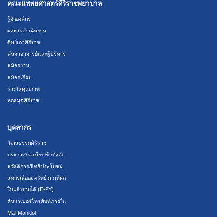
คณะแพทยศาสตร์ศิริราชพยาบาล
รู้จักองค์กร
ผลการดำเนินงาน
ศิษย์เก่าศิริราช
ค้นหาอาจารย์และผู้บริหาร
สมัครงาน
สมัครเรียน
รางวัลคุณภาพ
หอสมุดศิริราช
บุคลากร
วัฒนธรรมศิริราช
ประกาศ/ระเบียบ/ข้อบังคับ
สวัสดิการ/สิทธิประโยชน์
สหกรณ์ออมทรัพย์ ม.มหิดล
ใบแจ้งรายได้ (E-PY)
ค้นหาเบอร์โทรศัพท์ภายใน
Mail Mahidol