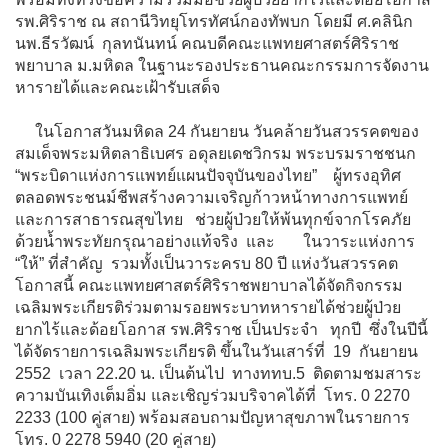
รพ.ศิริราช ณ สถานีวิทยุโทรทัศน์กองทัพบก โดยมี ศ.คลินิก
นพ.ธีรวัฒน์ กุลทนันทน์ คณบดีคณะแพทยศาสตร์ศิริราช
พยาบาล ม.มหิดล ในฐานะรองประธานคณะกรรมการจัดงาน
หารายได้และคณะเฝ้ารับเสด็จ
ในโอกาสวันมหิดล 24 กันยายน วันคล้ายวันสวรรคตของ
สมเด็จพระมหิตลาธิเบศร อดุลยเดชวิกรม พระบรมราชชนก
“พระบิดาแห่งการแพทย์แผนปัจจุบันของไทย” ผู้ทรงอุทิศ
ตลอดพระชนม์ชีพสร้างความเจริญก้าวหน้าทางการแพทย์
และการสาธารณสุขไทย ช่วยผู้ป่วยให้พ้นทุกข์จากโรคภัย
ด้วยน้ำพระทัยกรุณาอย่างแท้จริง และ ในวาระแห่งการ
“ให้” ที่สำคัญ รวมทั้งเป็นวาระครบ 80 ปี แห่งวันสวรรคต
โอกาสนี้ คณะแพทยศาสตร์ศิริราชพยาบาลได้จัดกิจกรรม
เฉลิมพระเกียรติร่วมตามรอยพระบาทหารายได้ช่วยผู้ป่วย
ยากไร้และด้อยโอกาส รพ.ศิริราช เป็นประจำ ทุกปี ซึ่งในปีนี้
ได้จัดรายการเฉลิมพระเกียรติ ขึ้นในวันเสาร์ที่ 19 กันยายน
2552 เวลา 22.20 น. เป็นต้นไป ทางททบ.5 ติดตามชมสาระ
ความบันเทิงเต็มอิ่ม และเชิญร่วมบริจาคได้ที่ โทร. 0 2270
2233 (100 คู่สาย) พร้อมสอบถามปัญหาสุขภาพในรายการ
โทร. 0 2278 5940 (20 คู่สาย)