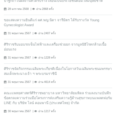
ปาฐกถาในผลงานที่ได้รับรางวัลอันเป็นประโยชน์ต่อมวลมนุษยชาติ
28 มกราคม 2568
อ่าน 2868 ครั้ง
ขอแสดงความยินดีแก่ ผศ.พญ.นิดา จารีมิตร ได้รับรางวัล Young
Gynecologist Award
31 พฤษภาคม 2567
อ่าน 2407 ครั้ง
ศิริราชรับมอบรถเข็นไฟฟ้าและเครื่องช่วยยก จากมูลนิธิโรคกล้ามเนื้อ
อ่อนแรง
31 พฤษภาคม 2567
อ่าน 1228 ครั้ง
ศิริราชจัดกิจกรรมเฉลิมพระเกียรติเนื่องในโอกาสวันเฉลิมพระชนมพรรษา
สมเด็จพระนางเจ้า ฯ พระบรมราชินี
31 พฤษภาคม 2567
อ่าน 4614 ครั้ง
คณะแพทยศาสตร์ศิริราชพยาบาล มหาวิทยาลัยมหิดล ร่วมลงนามบันทึก
ข้อตกลงความร่วมมือโครงการส่งเสริมความรู้ด้านสุขภาพบนแพลตฟอร์ม
LINE กับ บริษัท ไลน์ คอมพานี (ประเทศไทย) จํากัด
30 พฤษภาคม 2567
อ่าน 1217 ครั้ง