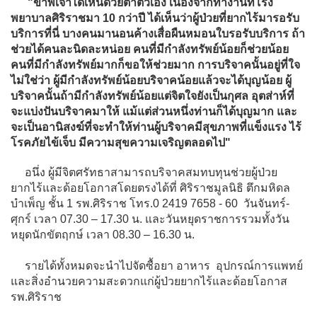
"ข้าพเจ้าได้เห็นด้วยตาตัวเอง เนื่องจากทำงานที่โรง
พยาบาลศิริราชมา 10 กว่าปี ได้เห็นว่าผู้ป่วยที่ยากไร้มารอรับ
บริการที่นี่ บางคนมานอนค้างเสื่อผืนหมอนใบรอรับบริการ ถ้า
ช่วยได้คนละนิดละหน่อย คนที่มีกำลังทรัพย์น้อยก็ช่วยน้อย
คนที่มีกำลังทรัพย์มากก็ขอให้ช่วยมาก การบริจาคนั้นอยู่ที่ใจ
ไม่ใช่ว่า ผู้มีกำลังทรัพย์น้อยบริจาคน้อยแล้วจะได้บุญน้อย ผู้
บริจาคนั้นถ้ามีกำลังทรัพย์น้อยแต่จิตใจยังเป็นกุศล อุตส่าห์ที่
จะแบ่งปันบริจาคมาให้ แม้แต่ส่วนหนึ่งท่านก็ได้บุญมาก และ
จะเป็นอานิสงฆ์ที่จะทำให้ท่านผู้บริจาคมีสุขภาพที่แข็งแรง ไร้
โรคภัยไข้เจ็บ มีความสุขความเจริญตลอดไป"
อนึ่ง ผู้มีจิตศรัทธาสามารถบริจาคสมทบทุนช่วยผู้ป่วย
ยากไร้และด้อยโอกาสโดยตรงได้ที่ ศิริราชมูลนิธิ ตึกมหิดล
บำเพ็ญ ชั้น 1 รพ.ศิริราช โทร.0 2419 7658 - 60 วันจันทร์-
ศุกร์ เวลา 07.30 – 17.30 น. และวันหยุดราชการรวมทั้งวัน
หยุดนักขัตฤกษ์ เวลา 08.30 – 16.30 น.
รายได้ทั้งหมดจะนำไปจัดซื้อยา อาหาร อุปกรณ์การแพทย์
และสิ่งอำนวยความสะดวกแก่ผู้ป่วยยากไร้และด้อยโอกาส
รพ.ศิริราช