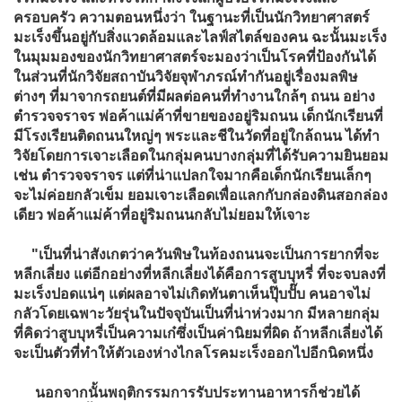
ครอบครัว ความตอนหนึ่งว่า ในฐานะที่เป็นนักวิทยาศาสตร์
มะเร็งขึ้นอยู่กับสิ่งแวดล้อมและไลฟ์สไตล์ของคน ฉะนั้นมะเร็ง
ในมุมมองของนักวิทยาศาสตร์จะมองว่าเป็นโรคที่ป้องกันได้
ในส่วนที่นักวิจัยสถาบันวิจัยจุฬาภรณ์ทำกันอยู่เรื่องมลพิษ
ต่างๆ ที่มาจากรถยนต์ที่มีผลต่อคนที่ทำงานใกล้ๆ ถนน อย่าง
ตำรวจจราจร พ่อค้าแม่ค้าที่ขายของอยู่ริมถนน เด็กนักเรียนที่
มีโรงเรียนติดถนนใหญ่ๆ พระและชีในวัดที่อยู่ใกล้ถนน ได้ทำ
วิจัยโดยการเจาะเลือดในกลุ่มคนบางกลุ่มที่ได้รับความยินยอม
เช่น ตำรวจจราจร แต่ที่น่าแปลกใจมากคือเด็กนักเรียนเล็กๆ
จะไม่ค่อยกลัวเข็ม ยอมเจาะเลือดเพื่อแลกกับกล่องดินสอกล่อง
เดียว พ่อค้าแม่ค้าที่อยู่ริมถนนกลับไม่ยอมให้เจาะ
"เป็นที่น่าสังเกตว่าควันพิษในท้องถนนจะเป็นการยากที่จะ
หลีกเลี่ยง แต่อีกอย่างที่หลีกเลี่ยงได้คือการสูบบุหรี่ ที่จะจบลงที่
มะเร็งปอดแน่ๆ แต่ผลอาจไม่เกิดทันตาเห็นปุ๊บปั๊บ คนอาจไม่
กลัวโดยเฉพาะวัยรุ่นในปัจจุบันเป็นที่น่าห่วงมาก มีหลายกลุ่ม
ที่คิดว่าสูบบุหรี่เป็นความเก๋ซึ่งเป็นค่านิยมที่ผิด ถ้าหลีกเลี่ยงได้
จะเป็นตัวที่ทำให้ตัวเองห่างไกลโรคมะเร็งออกไปอีกนิดหนึ่ง
นอกจากนั้นพฤติกรรมการรับประทานอาหารก็ช่วยได้