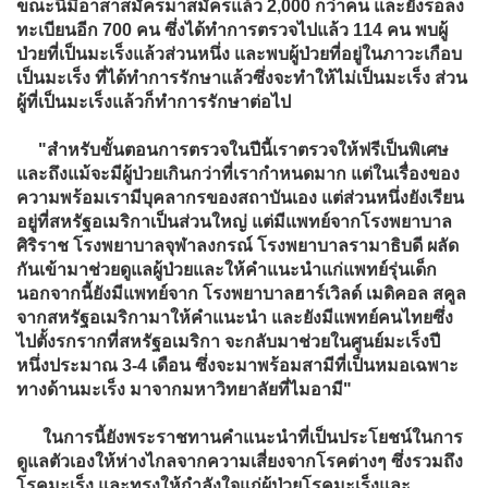
ขณะนี้มีอาสาสมัครมาสมัครแล้ว 2,000 กว่าคน และยังรอลง
ทะเบียนอีก 700 คน ซึ่งได้ทำการตรวจไปแล้ว 114 คน พบผู้
ป่วยที่เป็นมะเร็งแล้วส่วนหนึ่ง และพบผู้ป่วยที่อยู่ในภาวะเกือบ
เป็นมะเร็ง ที่ได้ทำการรักษาแล้วซึ่งจะทำให้ไม่เป็นมะเร็ง ส่วน
ผู้ที่เป็นมะเร็งแล้วก็ทำการรักษาต่อไป
"สำหรับขั้นตอนการตรวจในปีนี้เราตรวจให้ฟรีเป็นพิเศษ
และถึงแม้จะมีผู้ป่วยเกินกว่าที่เรากำหนดมาก แต่ในเรื่องของ
ความพร้อมเรามีบุคลากรของสถาบันเอง แต่ส่วนหนึ่งยังเรียน
อยู่ที่สหรัฐอเมริกาเป็นส่วนใหญ่ แต่มีแพทย์จากโรงพยาบาล
ศิริราช โรงพยาบาลจุฬาลงกรณ์ โรงพยาบาลรามาธิบดี ผลัด
กันเข้ามาช่วยดูแลผู้ป่วยและให้คำแนะนำแก่แพทย์รุ่นเด็ก
นอกจากนี้ยังมีแพทย์จาก โรงพยาบาลฮาร์เวิลด์ เมดิคอล สคูล
จากสหรัฐอเมริกามาให้คำแนะนำ และยังมีแพทย์คนไทยซึ่ง
ไปตั้งรกรากที่สหรัฐอเมริกา จะกลับมาช่วยในศูนย์มะเร็งปี
หนึ่งประมาณ 3-4 เดือน ซึ่งจะมาพร้อมสามีที่เป็นหมอเฉพาะ
ทางด้านมะเร็ง มาจากมหาวิทยาลัยที่ไมอามี"
ในการนี้ยังพระราชทานคำแนะนำที่เป็นประโยชน์ในการ
ดูแลตัวเองให้ห่างไกลจากความเสี่ยงจากโรคต่างๆ ซึ่งรวมถึง
โรคมะเร็ง และทรงให้กำลังใจแก่ผู้ป่วยโรคมะเร็งและ