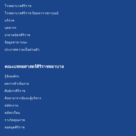
โรงพยาบาลศิริราช
โรงพยาบาลศิริราช ปิยมหาราชการุณย์
บริจาค
บุคลากร
อาสาสมัครศิริราช
ข้อมูลสาธารณะ
ประกาศความเป็นส่วนตัว
คณะแพทยศาสตร์ศิริราชพยาบาล
รู้จักองค์กร
ผลการดำเนินงาน
ศิษย์เก่าศิริราช
ค้นหาอาจารย์และผู้บริหาร
สมัครงาน
สมัครเรียน
รางวัลคุณภาพ
หอสมุดศิริราช