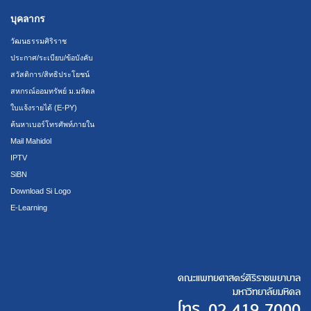
บุคลากร
วัฒนธรรมศิริราช
ประกาศ/ระเบียบ/ข้อบังคับ
สวัสดิการ/สิทธิประโยชน์
สหกรณ์ออมทรัพย์ ม.มหิดล
ใบแจ้งรายได้ (E-PY)
ค้นหาเบอร์โทรศัพท์ภายใน
Mail Mahidol
IPTV
SiBN
Download Si Logo
E-Learning
คณะแพทยศาสตร์ศิริราชพยาบาล
มหาวิทยาลัยมหิดล
โทร.
02 419 7000