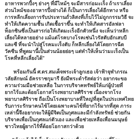
อาหารพวกปิ้งๆ ย่างๆ ที่มีไหม้ๆ จะมีสารก่อมะเร็ง ถ้าเราเลี่ยง
ส่วนไหม้ของอาหารปิ้งย่างได้ ก็เป็นการเลี่ยงได้อีกทาง หรือ
การหลีกเลี่ยงการรับประทานถั่วลิสงที่เก็บไว้ไม่ถูกกรรมวิธี จะ
ทำให้เกิดความชื้น เกิดเชื้อราขึ้น จะทำให้เกิดสารอัลฟลา
ท็อกซินซึ่งเป็นสารก่อให้เกิดมะเร็งอีกตัวหนึ่ง จะเห็นว่าหลีก
เลี่ยงได้หลายอย่าง แม้แต่โรคบางโรคเช่นไวรัสตับอักเสบบี
และซี ที่จะนำไปสู่โรคมะเร็งตับ ก็หลีกเลี่ยงได้โดยการฉีด
วัคซีน ที่พูดมานี้เป็นส่วนน้อยย่อๆ แต่ทำให้เห็นว่ามะเร็งเป็น
โรคที่หลีกเลี่ยงได้"
พร้อมกันนี้ ศ.ดร.สมเด็จพระเจ้าลูกเธอ เจ้าฟ้าจุฬาภรณ
วลัยลักษณ์ อัครราชกุมารี ยังมีพระดำรัสต่อว่า อยากจะขอ
ความร่วมมือช่วยเหลือ ในการบริจาคทรัพย์ให้แก่ผู้ป่วยที่
ยากไร้และด้อยโอกาสโรงพยาบาลศิริราช เนื่องจากโรง
พยาบาลศิริราช ถือเป็นโรงพยาบาลที่ใหญ่ที่สุดในประเทศไทย
รับภาระรักษาคนไข้โดยเฉพาะคนไข้ที่ยากไร้มากที่สุด ภาระ
เหล่านี้จึงอยากจะให้ผู้มีจิตเป็นกุศลและมีกำลังทรัพย์ ช่วยกัน
บริจาคเพื่อเป็นกุศลแก่ตัวเอง และเพื่อช่วยเหลือเพื่อนมนุษย์
ชาวไทยผู้ยากไร้ที่ด้อยโอกาสกว่าด้วย