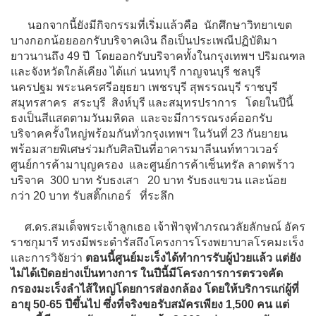
นอกจากนี้ยังมีกิจกรรมที่เริ่มแล้วคือ นักศึกษาวิทยาเขต
บางกอกน้อยออกรับบริจาคเงิน ถือเป็นประเพณีปฏิบัติมา
ยาวนานถึง 49 ปี โดยออกรับบริจาคทั้งในกรุงเทพฯ ปริมณฑล
และจังหวัดใกล้เคียง ได้แก่ นนทบุรี กาญจนบุรี ชลบุรี
นครปฐม พระนครศรีอยุธยา เพชรบุรี สุพรรณบุรี ราชบุรี
สมุทรสาคร สระบุรี สิงห์บุรี และสมุทรปราการ โดยในปีนี้
ธงเป็นสีแสดตามวันมหิดล และจะมีการรณรงค์ออกรับ
บริจาคครั้งใหญ่พร้อมกันทั่วกรุงเทพฯ ในวันที่ 23 กันยายน
พร้อมสายพิเศษร่วมกับศิลปินที่อาคารมาลีนนท์ทาวเวอร์
ศูนย์การค้ามาบุญครอง และศูนย์การค้าเซ็นทรัล ลาดพร้าว
บริจาค 300 บาท รับธงเสา 20 บาท รับธงแขวน และน้อย
กว่า 20 บาท รับสติ๊กเกอร์ ที่ระลึก
ศ.ดร.สมเด็จพระเจ้าลูกเธอ เจ้าฟ้าจุฬาภรณวลัยลักษณ์ อัคร
ราชกุมารี ทรงมีพระดำรัสถึงโครงการโรงพยาบาลโรคมะเร็ง
และการวิจัยว่า
ตอนนี้ศูนย์มะเร็งได้ทำการรับผู้ป่วยแล้ว แต่ยัง
ไม่ได้เปิดอย่างเป็นทางการ ในปีนี้มีโครงการการตรวจคัด
กรองมะเร็งลำไส้ใหญ่โดยการส่องกล้อง โดยให้บริการแก่ผู้ที่
อายุ 50-65 ปีขึ้นไป ซึ่งที่จริงขอรับสมัครเพียง 1,500 คน แต่