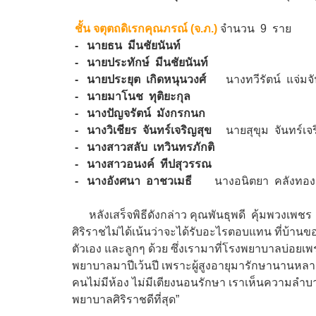
ชั้น จตุตถดิเรกคุณภรณ์ (จ.ภ.)
จำนวน 9 ราย
- นายธน มีนชัยนันท์
- นายประทักษ์ มีนชัยนันท์
- นายประยุต เกิดหนุนวงศ์
นางทวีรัตน์ แจ่มจั
- นายมาโนช ทุติยะกุล
- นางปัญจรัตน์ มังกรกนก
- นางวิเชียร จันทร์เจริญสุข
นายสุขุม จันทร์เจ
- นางสาวสลับ เทวินทรภักติ
- นางสาวอนงค์ ทีปสุวรรณ
- นางอังศนา อาชวเมธี
นางอนิตยา คลังทอง
หลังเสร็จพิธีดังกล่าว คุณพันธุพดี คุ้มพวงเพชร 
ศิริราชไม่ได้เน้นว่าจะได้รับอะไรตอบแทน ที่บ้า
ตัวเอง และลูกๆ ด้วย ซึ่งเรามาที่โรงพยาบาลบ่อยเพร
พยาบาลมาปีเว้นปี เพราะผู้สูงอายุมารักษานานหลายเ
คนไม่มีห้อง ไม่มีเตียงนอนรักษา เราเห็นความลำบา
พยาบาลศิริราชดีที่สุด”