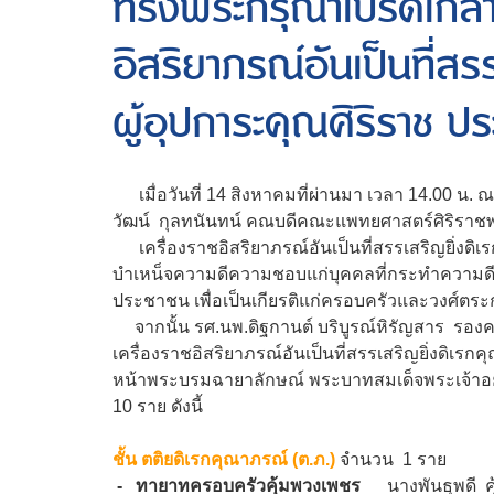
ทรงพระกรุณาโปรดเกล้า
อิสริยาภรณ์อันเป็นที่สร
ผู้อุปการะคุณศิริราช ป
เมื่อวันที่ 14 สิงหาคมที่ผ่านมา เวลา 14.00 น. 
วัฒน์ กุลทนันทน์ คณบดีคณะแพทยศาสตร์ศิริราช
เครื่องราชอิสริยาภรณ์อันเป็นที่สรรเสริญยิ่งดิ
บำเหน็จความดีความชอบแก่บุคคลที่กระทำความด
ประชาชน เพื่อเป็นเกียรติแก่ครอบครัวและวงศ์ตระ
จากนั้น รศ.นพ.ดิฐกานต์ บริบูรณ์หิรัญสาร รองคณบ
เครื่องราชอิสริยาภรณ์อันเป็นที่สรรเสริญยิ่งดิเรกคุ
หน้าพระบรมฉายาลักษณ์ พระบาทสมเด็จพระเจ้าอยู่หัว
10 ราย ดังนี้
ชั้น ตติยดิเรกคุณาภรณ์ (ต.ภ.)
จำนวน 1 ราย
-
ทายาทครอบครัวคุ้มพวงเพชร
นางพันธุพดี ค