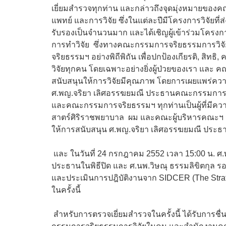
เยี่ยมสำรวจทุกท่าน และกล่าวถึงจุดมุ่งหมายของคณ
แพทย์ และการวิจัย ซึ่งในแต่ละปีมีโครงการวิจัย
รับรองเป็นจำนวนมาก และได้เชิญผู้เข้าร่วมโครงก
การทำวิจัย ซึ่งทางคณะกรรมการจริยธรรมการวิจ
จริยธรรมฯ อย่างพิถีพิถัน เพื่อปกป้องเกียรติ, สิท
วิจัยทุกคน โดยเฉพาะอย่างยิ่งผู้ป่วยของเรา แล
สนับสนุนให้การวิจัยมีคุณภาพ โดยการเผยแพร่ความรู
ศ.พญ.จริยา เลิศอรรฆยมณี ประธานคณะกรรมการจริ
และคณะกรรมการจริยธรรมฯ ทุกท่านเป็นผู้ที่มี
สาตร์ศิริราชพยาบาล ผม และคณะผู้บริหารคณะฯ รวม
ให้การสนับสนุน ศ.พญ.จริยา เลิศอรรฆยมณี ประธ
และ ในวันที่ 24 กรกฎาคม 2552 เวลา 15:00 น. ศ
ประธานในพิธีปิด และ ศ.นพ.วิษณุ ธรรมลิขิตกุล ร
และประเมินการปฎิบัติงานจาก SIDCER (The Strategi
ในครั้งนี้
สำหรับการตรวจเยี่ยมสำรวจในครั้งนี้ ได้รับการช