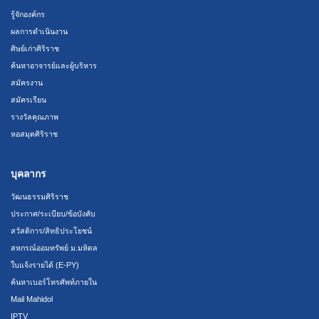
รู้จักองค์กร
ผลการดำเนินงาน
ศิษย์เก่าศิริราช
ค้นหาอาจารย์และผู้บริหาร
สมัครงาน
สมัครเรียน
รางวัลคุณภาพ
หอสมุดศิริราช
บุคลากร
วัฒนธรรมศิริราช
ประกาศ/ระเบียบ/ข้อบังคับ
สวัสดิการ/สิทธิประโยชน์
สหกรณ์ออมทรัพย์ ม.มหิดล
ใบแจ้งรายได้ (E-PY)
ค้นหาเบอร์โทรศัพท์ภายใน
Mail Mahidol
IPTV