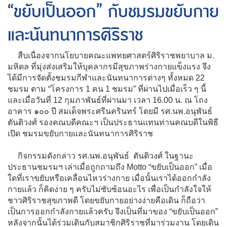
“ขยับเป็นออก” กับชมรมขยับกาย
และนันทนาการศิริราช
สืบเนื่องจากนโยบายคณะแพทยศาสตร์ศิริราชพยาบาล ม.
มหิดล ที่มุ่งส่งเสริมให้บุคลากรมีสุขภาพร่างกายแข็งแรง จึง
ได้มีการจัดตั้งชมรมกีฬาและนันทนาการต่างๆ ทั้งหมด 22
ชมรม ตาม “โครงการ 1 คน 1 ชมรม” ที่ผ่านไปเมื่อเร็ว ๆ นี้
และเมื่อวันที่ 12 กุมภาพันธ์ที่ผ่านมา เวลา 16.00 น. ณ โถง
อาคาร ๑๐๐ ปี สมเด็จพระศรีนครินทร์ โดยมี รศ.นพ.อนุพันธ์
ตันติวงศ์ รองคณบดีคณะฯ เป็นประธานแทนท่านคณบดีในพิธี
เปิด ชมรมขยับกายและนันทนาการศิริราช
กิจกรรมดังกล่าว รศ.นพ.อนุพันธ์ ตันติวงศ์ ในฐานะ
ประธานชมรมฯ เล่าเมื่อถูกถามถึง Motto “ขยับเป็นออก” เมื่อ
ใดที่เราขยับหรือเคลื่อนไหวร่างกาย เมื่อนั้นเราได้ออกกำลัง
กายแล้ว ก็คิดง่าย ๆ ครับไม่ซับซ้อนอะไร เพื่อเป็นกำลังใจให้
ชาวศิริราชสุขภาพดี โดยขยับกายอย่างง่ายคือเดิน ก็ถือว่า
เป็นการออกกำลังกายแล้วครับ จึงเป็นที่มาของ “ขยับเป็นออก”
หลังจากนั้นได้ร่วมเดินกับสมาชิกศิริราชที่มาร่วมงาน โดยเดิน