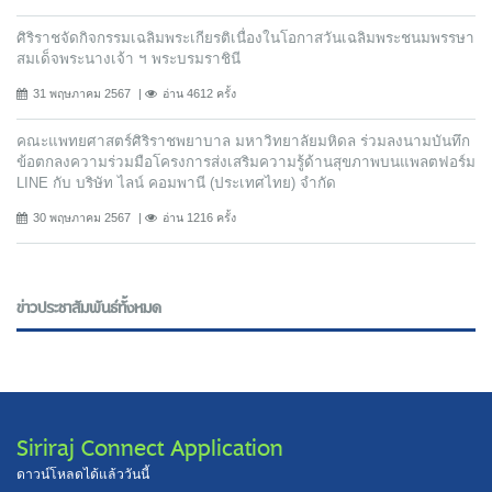
ศิริราชจัดกิจกรรมเฉลิมพระเกียรติเนื่องในโอกาสวันเฉลิมพระชนมพรรษา
สมเด็จพระนางเจ้า ฯ พระบรมราชินี
31 พฤษภาคม 2567
อ่าน 4612 ครั้ง
คณะแพทยศาสตร์ศิริราชพยาบาล มหาวิทยาลัยมหิดล ร่วมลงนามบันทึก
ข้อตกลงความร่วมมือโครงการส่งเสริมความรู้ด้านสุขภาพบนแพลตฟอร์ม
LINE กับ บริษัท ไลน์ คอมพานี (ประเทศไทย) จํากัด
30 พฤษภาคม 2567
อ่าน 1216 ครั้ง
ข่าวประชาสัมพันธ์ทั้งหมด
Siriraj Connect Application
ดาวน์โหลดได้แล้ววันนี้