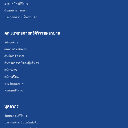
อาสาสมัครศิริราช
ข้อมูลสาธารณะ
ประกาศความเป็นส่วนตัว
คณะแพทยศาสตร์ศิริราชพยาบาล
รู้จักองค์กร
ผลการดำเนินงาน
ศิษย์เก่าศิริราช
ค้นหาอาจารย์และผู้บริหาร
สมัครงาน
สมัครเรียน
รางวัลคุณภาพ
หอสมุดศิริราช
บุคลากร
วัฒนธรรมศิริราช
ประกาศ/ระเบียบ/ข้อบังคับ