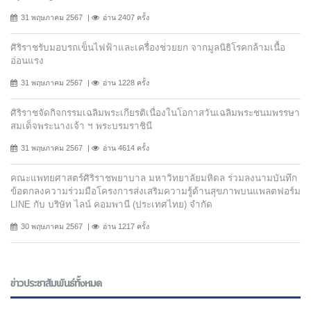
31 พฤษภาคม 2567
อ่าน 2407 ครั้ง
ศิริราชรับมอบรถเข็นไฟฟ้าและเครื่องช่วยยก จากมูลนิธิโรคกล้ามเนื้อ
อ่อนแรง
31 พฤษภาคม 2567
อ่าน 1228 ครั้ง
ศิริราชจัดกิจกรรมเฉลิมพระเกียรติเนื่องในโอกาสวันเฉลิมพระชนมพรรษา
สมเด็จพระนางเจ้า ฯ พระบรมราชินี
31 พฤษภาคม 2567
อ่าน 4614 ครั้ง
คณะแพทยศาสตร์ศิริราชพยาบาล มหาวิทยาลัยมหิดล ร่วมลงนามบันทึก
ข้อตกลงความร่วมมือโครงการส่งเสริมความรู้ด้านสุขภาพบนแพลตฟอร์ม
LINE กับ บริษัท ไลน์ คอมพานี (ประเทศไทย) จํากัด
30 พฤษภาคม 2567
อ่าน 1217 ครั้ง
ข่าวประชาสัมพันธ์ทั้งหมด