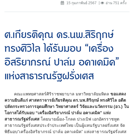
15 กุมภาพันธ์ 2567
อ่าน 751 ครั้ง
ศ.เกียรติคุณ ดร.นพ.สิริฤกษ์
ทรงศิวิไล ได้รับมอบ “เครื่อง
อิสริยาภรณ์ ปาล์ม อคาเดมิค”
แห่งสาธารณรัฐฝรั่งเศส
คณะแพทยศาสตร์ศิริราชพยาบาล มหาวิทยาลัยมหิดล
ขอแสดง
ความยินดีแก่ ศาสตราจารย์เกียรติคุณ ดร.นพ.สิริฤกษ์ ทรงศิวิไล อดีต
ปลัดกระทรวงการอุดมศึกษา วิทยาศาสตร์ วิจัยและนวัตกรรม (อว.) ใน
โอกาสได้รับมอบ “เครื่องอิสริยาภรณ์ ปาล์ม อคาเดมิค” แห่ง
สาธารณรัฐฝรั่งเศส
โดยนายฌ็อง-โกลด ปวงเบิฟ เอกอัครราชทูต
สาธารณรัฐฝรั่งเศสประจำประเทศไทย เป็นผู้แทนรัฐบาลฝรั่งเศส จัด
พิธีมอบ“เครื่องอิสริยาภรณ์ ปาล์ม อคาเดมิค” แห่งสาธารณรัฐฝรั่งเศส