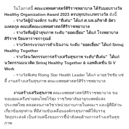
ในโอกาสนี้
คณะแพทยศาสตร์ศิริราชพยาบาล ได้รับมอบรางวัล
Healthy Organization Award 2023 ครบทุกประเภทรางวัล
ดังนี้
- รางวัลผู้นำองค์กร ระดับ “ดีเด่น” ได้แก่ ศ.นพ.อภิชาติ อัศว
มงคลกุล คณบดีคณะแพทยศาสตร์ศิริราชพยาบาล
- รางวัลทีมผู้นำสุขภาพ ระดับ “ยอดเยี่ยม” ได้แก่ โรงพยาบาล
ศิริราช ปิยมหาราชการุณย์
- รางวัลกระบวนการดำเนินงาน ระดับ “ยอดเยี่ยม” ได้แก่ Siriraj
Healthy Together
- รางวัลนวัตกรรมการสร้างเสริมสุขภาพ ระดับ“ดีเด่น” ได้แก่
นวัตกรรมแนวคิด Siriraj Healthy Together & แอพลิเคชั่น Si V
Work
- รางวัลพิเศษ Rising Star Health Leader ได้แก่ นายธวัชชัย แซ่
ลี้ งานสร้างเสริมสุขภาพ คณะแพทยศาสตร์ศิริราชพยาบาล
งานสร้างเสริมสุขภาพ
คณะแพทยศาสตร์ศิริราชพยาบาล ขอ
ขอบคุณเครือข่ายคนไทยไร้พุง ราชวิทยาลัยอายุรแพทย์แห่ง
ประเทศไทย ตลอดจนภาควิชา/หน่วยงานภายในคณะฯ และผู้ที่มีส่วน
เกี่ยวข้องทุกท่าน ที่มีส่วนขับเคลื่อนองค์กรสุขภาพดีให้บรรลุ
วัตถุประสงค์ เป็นส่วนหนึ่งของการชี้นำสังคมด้านการสร้างเสริมสุข
ภาพ