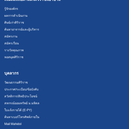
รู้จักองค์กร
ผลการดำเนินงาน
ศิษย์เก่าศิริราช
ค้นหาอาจารย์และผู้บริหาร
สมัครงาน
สมัครเรียน
รางวัลคุณภาพ
หอสมุดศิริราช
บุคลากร
วัฒนธรรมศิริราช
ประกาศ/ระเบียบ/ข้อบังคับ
สวัสดิการ/สิทธิประโยชน์
สหกรณ์ออมทรัพย์ ม.มหิดล
ใบแจ้งรายได้ (E-PY)
ค้นหาเบอร์โทรศัพท์ภายใน
Mail Mahidol