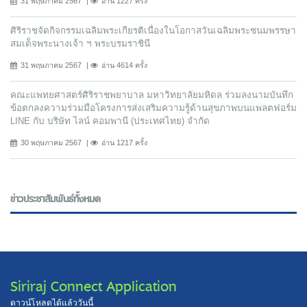
31 พฤษภาคม 2567
อ่าน 1227 ครั้ง
ศิริราชจัดกิจกรรมเฉลิมพระเกียรติเนื่องในโอกาสวันเฉลิมพระชนมพรรษา
สมเด็จพระนางเจ้า ฯ พระบรมราชินี
31 พฤษภาคม 2567
อ่าน 4614 ครั้ง
คณะแพทยศาสตร์ศิริราชพยาบาล มหาวิทยาลัยมหิดล ร่วมลงนามบันทึก
ข้อตกลงความร่วมมือโครงการส่งเสริมความรู้ด้านสุขภาพบนแพลตฟอร์ม
LINE กับ บริษัท ไลน์ คอมพานี (ประเทศไทย) จํากัด
30 พฤษภาคม 2567
อ่าน 1217 ครั้ง
ข่าวประชาสัมพันธ์ทั้งหมด
Siriraj Connect Application
ดาวน์โหลดได้แล้ววันนี้