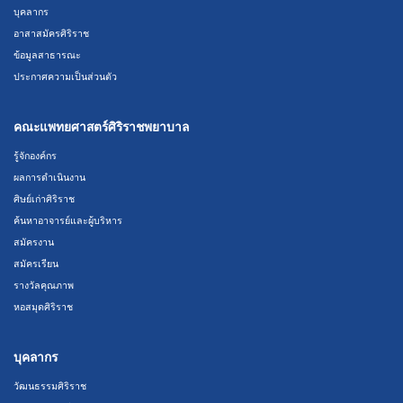
บุคลากร
อาสาสมัครศิริราช
ข้อมูลสาธารณะ
ประกาศความเป็นส่วนตัว
คณะแพทยศาสตร์ศิริราชพยาบาล
รู้จักองค์กร
ผลการดำเนินงาน
ศิษย์เก่าศิริราช
ค้นหาอาจารย์และผู้บริหาร
สมัครงาน
สมัครเรียน
รางวัลคุณภาพ
หอสมุดศิริราช
บุคลากร
วัฒนธรรมศิริราช