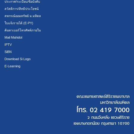
ประกาศ/ระเบียบ/ข้อบังคับ
สวัสดิการ/สิทธิประโยชน์
สหกรณ์ออมทรัพย์ ม.มหิดล
ใบแจ้งรายได้ (E-PY)
ค้นหาเบอร์โทรศัพท์ภายใน
Mail Mahidol
IPTV
SiBN
Download Si Logo
E-Learning
คณะแพทยศาสตร์ศิริราชพยาบาล
มหาวิทยาลัยมหิดล
โทร.
02 419 7000
2 ถนนวังหลัง แขวงศิริราช
เขตบางกอกน้อย กรุงเทพฯ 10700