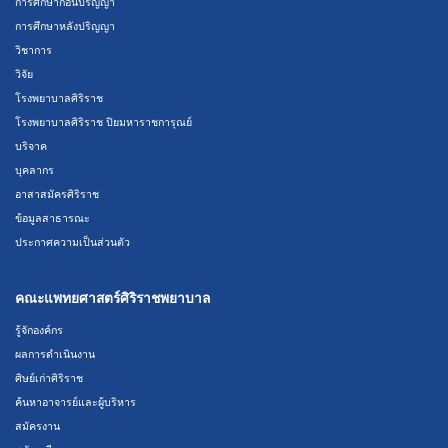
การศึกษาก่อนปริญญา
การศึกษาหลังปริญญา
วิชาการ
วิจัย
โรงพยาบาลศิริราช
โรงพยาบาลศิริราช ปิยมหาราชการุณย์
บริจาค
บุคลากร
อาสาสมัครศิริราช
ข้อมูลสาธารณะ
ประกาศความเป็นส่วนตัว
คณะแพทยศาสตร์ศิริราชพยาบาล
รู้จักองค์กร
ผลการดำเนินงาน
ศิษย์เก่าศิริราช
ค้นหาอาจารย์และผู้บริหาร
สมัครงาน