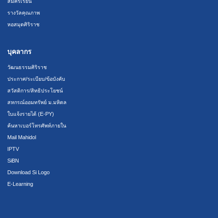
สมัครเรียน
รางวัลคุณภาพ
หอสมุดศิริราช
บุคลากร
วัฒนธรรมศิริราช
ประกาศ/ระเบียบ/ข้อบังคับ
สวัสดิการ/สิทธิประโยชน์
สหกรณ์ออมทรัพย์ ม.มหิดล
ใบแจ้งรายได้ (E-PY)
ค้นหาเบอร์โทรศัพท์ภายใน
Mail Mahidol
IPTV
SiBN
Download Si Logo
E-Learning