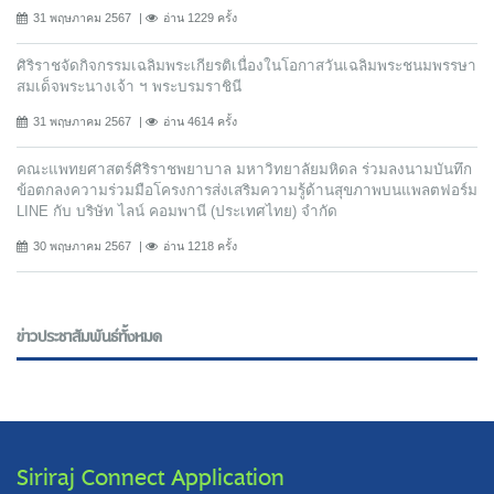
31 พฤษภาคม 2567
อ่าน 1229 ครั้ง
ศิริราชจัดกิจกรรมเฉลิมพระเกียรติเนื่องในโอกาสวันเฉลิมพระชนมพรรษา
สมเด็จพระนางเจ้า ฯ พระบรมราชินี
31 พฤษภาคม 2567
อ่าน 4614 ครั้ง
คณะแพทยศาสตร์ศิริราชพยาบาล มหาวิทยาลัยมหิดล ร่วมลงนามบันทึก
ข้อตกลงความร่วมมือโครงการส่งเสริมความรู้ด้านสุขภาพบนแพลตฟอร์ม
LINE กับ บริษัท ไลน์ คอมพานี (ประเทศไทย) จํากัด
30 พฤษภาคม 2567
อ่าน 1218 ครั้ง
ข่าวประชาสัมพันธ์ทั้งหมด
Siriraj Connect Application