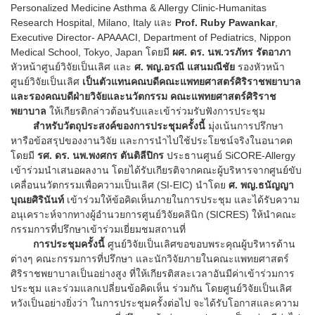
Personalized Medicine Asthma & Allergy Clinic-Humanitas
Research Hospital, Milano, Italy และ
Prof. Ruby Pawankar
,
Executive Director- APAAACI, Department of Pediatrics, Nippon
Medical School, Tokyo, Japan โดยมี
ผศ. ดร. นพ.วรภัทร รัตอาภา
หัวหน้าศูนย์วิจัยเป็นเลิศ และ
ศ. พญ.อรณี แสนมณีชัย
รองหัวหน้า
ศูนย์วิจัยเป็นเลิศ
เป็นตัวแทนคณบดีคณะแพทยศาสตร์ศิริราชพยาบาล
และรองคณบดีฝ่ายวิจัยและนวัตกรรม คณะแพทยศาสตร์ศิริราช
พยาบาล
ให้เกียรติกล่าวต้อนรับและเข้าร่วมรับฟังการประชุม
สำหรับวัตถุประสงค์ของการประชุมครั้งนี้
มุ่งเน้นการปรึกษา
หารือข้อสรุปของงานวิจัย และการนำไปใช้ประโยชน์จริงในอนาคต
โดยมี
รศ. ดร. นพ.พงศกร ตันติลีปิกร
ประธานศูนย์ SiCORE-Allergy
เข้าร่วมนำเสนอผลงาน โดยได้รับเกียรติจากคณะผู้บริหารจากศูนย์ขับ
เคลื่อนนวัตกรรมเพื่อความเป็นเลิศ (SI-EIC) นำโดย
ศ. พญ.ธนัญญา
บุณยศิรินันท์
เข้าร่วมให้ข้อคิดเห็นภายในการประชุม และได้รับความ
อนุเคราะห์จากทางผู้อำนวยการศูนย์วิจัยคลินิก (SICRES) ให้นำคณะ
กรรมการที่ปรึกษาเข้าร่วมเยี่ยมชมสถานที่
การประชุมครั้งนี้
ศูนย์วิจัยเป็นเลิศขอขอบพระคุณผู้บริหารด้าน
ต่างๆ คณะกรรมการที่ปรึกษา และนักวิจัยภายในคณะแพทยศาสตร์
ศิริราชพยาบาลเป็นอย่างสูง ที่ให้เกียรติสละเวลาอันมีค่าเข้าร่วมการ
ประชุม และร่วมแลกเปลี่ยนข้อคิดเห็น ร่วมกัน โดยศูนย์วิจัยเป็นเลิศ
หวังเป็นอย่างยิ่งว่า ในการประชุมครั้งต่อไป จะได้รับโอกาสและความ