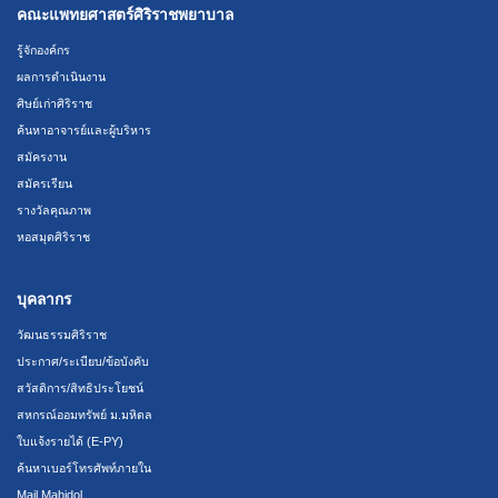
คณะแพทยศาสตร์ศิริราชพยาบาล
รู้จักองค์กร
ผลการดำเนินงาน
ศิษย์เก่าศิริราช
ค้นหาอาจารย์และผู้บริหาร
สมัครงาน
สมัครเรียน
รางวัลคุณภาพ
หอสมุดศิริราช
บุคลากร
วัฒนธรรมศิริราช
ประกาศ/ระเบียบ/ข้อบังคับ
สวัสดิการ/สิทธิประโยชน์
สหกรณ์ออมทรัพย์ ม.มหิดล
ใบแจ้งรายได้ (E-PY)
ค้นหาเบอร์โทรศัพท์ภายใน
Mail Mahidol