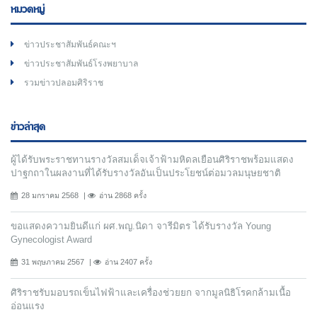
หมวดหมู่
ข่าวประชาสัมพันธ์คณะฯ
ข่าวประชาสัมพันธ์โรงพยาบาล
รวมข่าวปลอมศิริราช
ข่าวล่าสุด
ผู้ได้รับพระราชทานรางวัลสมเด็จเจ้าฟ้ามหิดลเยือนศิริราชพร้อมแสดง
ปาฐกถาในผลงานที่ได้รับรางวัลอันเป็นประโยชน์ต่อมวลมนุษยชาติ
28 มกราคม 2568
อ่าน 2868 ครั้ง
ขอแสดงความยินดีแก่ ผศ.พญ.นิดา จารีมิตร ได้รับรางวัล Young
Gynecologist Award
31 พฤษภาคม 2567
อ่าน 2407 ครั้ง
ศิริราชรับมอบรถเข็นไฟฟ้าและเครื่องช่วยยก จากมูลนิธิโรคกล้ามเนื้อ
อ่อนแรง