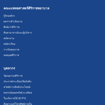
คณะแพทยศาสตร์ศิริราชพยาบาล
รู้จักองค์กร
ผลการดำเนินงาน
ศิษย์เก่าศิริราช
ค้นหาอาจารย์และผู้บริหาร
สมัครงาน
สมัครเรียน
รางวัลคุณภาพ
หอสมุดศิริราช
บุคลากร
วัฒนธรรมศิริราช
ประกาศ/ระเบียบ/ข้อบังคับ
สวัสดิการ/สิทธิประโยชน์
สหกรณ์ออมทรัพย์ ม.มหิดล
ใบแจ้งรายได้ (E-PY)
ค้นหาเบอร์โทรศัพท์ภายใน