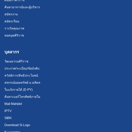
ศิษย์เก่าศิริราช
ค้นหาอาจารย์และผู้บริหาร
สมัครงาน
สมัครเรียน
รางวัลคุณภาพ
หอสมุดศิริราช
บุคลากร
วัฒนธรรมศิริราช
ประกาศ/ระเบียบ/ข้อบังคับ
สวัสดิการ/สิทธิประโยชน์
สหกรณ์ออมทรัพย์ ม.มหิดล
ใบแจ้งรายได้ (E-PY)
ค้นหาเบอร์โทรศัพท์ภายใน
Mail Mahidol
IPTV
SiBN
Download Si Logo