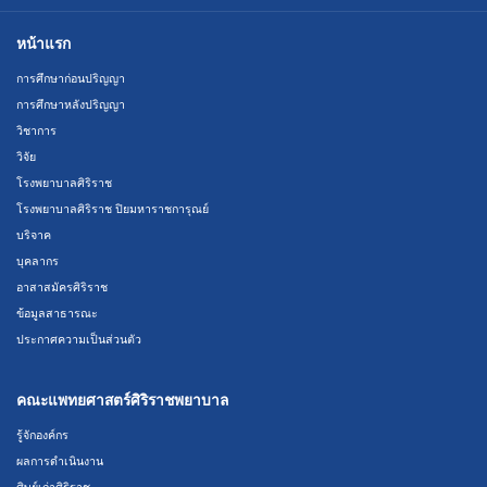
หน้าแรก
การศึกษาก่อนปริญญา
การศึกษาหลังปริญญา
วิชาการ
วิจัย
โรงพยาบาลศิริราช
โรงพยาบาลศิริราช ปิยมหาราชการุณย์
บริจาค
บุคลากร
อาสาสมัครศิริราช
ข้อมูลสาธารณะ
ประกาศความเป็นส่วนตัว
คณะแพทยศาสตร์ศิริราชพยาบาล
รู้จักองค์กร
ผลการดำเนินงาน