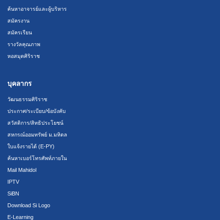
ค้นหาอาจารย์และผู้บริหาร
สมัครงาน
สมัครเรียน
รางวัลคุณภาพ
หอสมุดศิริราช
บุคลากร
วัฒนธรรมศิริราช
ประกาศ/ระเบียบ/ข้อบังคับ
สวัสดิการ/สิทธิประโยชน์
สหกรณ์ออมทรัพย์ ม.มหิดล
ใบแจ้งรายได้ (E-PY)
ค้นหาเบอร์โทรศัพท์ภายใน
Mail Mahidol
IPTV
SiBN
Download Si Logo
E-Learning