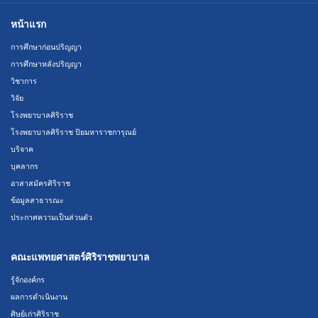
หน้าแรก
การศึกษาก่อนปริญญา
การศึกษาหลังปริญญา
วิชาการ
วิจัย
โรงพยาบาลศิริราช
โรงพยาบาลศิริราช ปิยมหาราชการุณย์
บริจาค
บุคลากร
อาสาสมัครศิริราช
ข้อมูลสาธารณะ
ประกาศความเป็นส่วนตัว
คณะแพทยศาสตร์ศิริราชพยาบาล
รู้จักองค์กร
ผลการดำเนินงาน
ศิษย์เก่าศิริราช