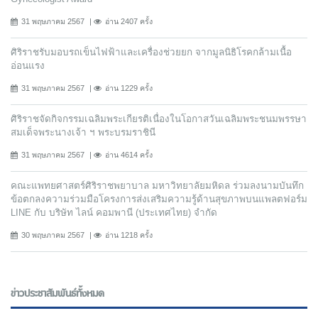
31 พฤษภาคม 2567
อ่าน 2407 ครั้ง
ศิริราชรับมอบรถเข็นไฟฟ้าและเครื่องช่วยยก จากมูลนิธิโรคกล้ามเนื้อ
อ่อนแรง
31 พฤษภาคม 2567
อ่าน 1229 ครั้ง
ศิริราชจัดกิจกรรมเฉลิมพระเกียรติเนื่องในโอกาสวันเฉลิมพระชนมพรรษา
สมเด็จพระนางเจ้า ฯ พระบรมราชินี
31 พฤษภาคม 2567
อ่าน 4614 ครั้ง
คณะแพทยศาสตร์ศิริราชพยาบาล มหาวิทยาลัยมหิดล ร่วมลงนามบันทึก
ข้อตกลงความร่วมมือโครงการส่งเสริมความรู้ด้านสุขภาพบนแพลตฟอร์ม
LINE กับ บริษัท ไลน์ คอมพานี (ประเทศไทย) จํากัด
30 พฤษภาคม 2567
อ่าน 1218 ครั้ง
ข่าวประชาสัมพันธ์ทั้งหมด