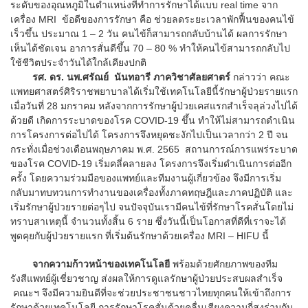
ระดับของอุณหภูมิในตำแหน่งที่ทำการรักษาได้แบบ real time จาก
เครื่อง MRI ข้อดีของการรักษา คือ ช่วยลดระยะเวลาพักฟื้นของคนไข้
เร็วขึ้น ประมาณ 1 – 2 วัน คนไข้ก็สามารถกลับบ้านได้ ผลการรักษา
เห็นได้ชัดเจน อาการสั่นดีขึ้น 70 – 80 % ทำให้คนไข้สามารถกลับไป
ใช้ชีวิตประจำวันได้ใกล้เคียงปกติ
รศ. ดร. นพ.ศรัณย์ นันทอารี ภาควิชาศัลยศาตร์
กล่าวว่า คณะ
แพทยศาสตร์ศิริราชพยาบาลได้เริ่มใช้เทคโนโลยีนี้รักษาผู้ป่วยรายแรก
เมื่อวันที่ 28 มกราคม หลังจากการรักษาผู้ป่วยเคสแรกสำเร็จลุล่วงไปได้
ด้วยดี เกิดการระบาดของโรค COVID-19 ขึ้น ทำให้ไม่สามารถดำเนิน
การโครงการต่อไปได้ โครงการจึงหยุดชะงักไปเป็นเวลากว่า 2 ปี จน
กระทั่งเมื่อช่วงเดือนพฤษภาคม พ.ศ. 2565 สถานการณ์การแพร่ระบาด
ของโรค COVID-19 เริ่มคลี่คลายลง โครงการจึงเริ่มดำเนินการต่ออีก
ครั้ง โดยความร่วมมือของแพทย์และทีมงานผู้เกี่ยวข้อง จึงมีการเริ่ม
กลับมาทบทวนการทำงานของเครื่องทั้งภาคทฤษฎีและภาคปฏิบัติ และ
เริ่มรักษาผู้ป่วยรายต่อๆไป จนปัจจุบันเรามีคนไข้ที่รักษาโรคสั่นโดยไม่
ทราบสาเหตุนี้ จำนวนทั้งสิ้น 6 ราย ซึ่งวันนี้เป็นโอกาสที่ดีที่เราจะได้
พูดคุยกับผู้ป่วยรายแรก ที่เริ่มต้นรักษาด้วยเครื่อง MRI – HIFU นี้
จากความก้าวหน้าของเทคโนโลยี
พร้อมด้วยศักยภาพของทีม
รังสีแพทย์ผู้เชี่ยวชาญ ส่งผลให้การดูแลรักษาผู้ป่วยประสบผลสำเร็จ
คณะฯ จึงมีความยินดีที่จะช่วยประชาชนชาวไทยทุกคนให้เข้าถึงการ
รักษาด้วยเทคโนโลยี การรักษาโรคสั่นด้วยคลื่นเสียงความถี่สูงร่วมกับ