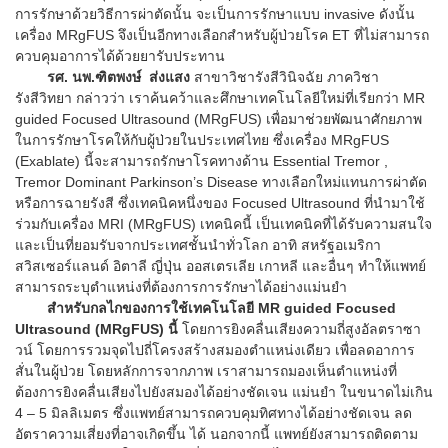
การรักษาด้วยวิธีการผ่าตัดนั้น จะเป็นการรักษาแบบ invasive ดังนั้น
เครื่อง MRgFUS จึงเป็นอีกทางเลือกสำหรับผู้ป่วยโรค ET ที่ไม่สามารถ
ควบคุมอาการได้ด้วยยารับประทาน
รศ. นพ.ฑิตพงษ์ ส่งแสง
สาขาวิชารังสีวินิจฉัย ภาควิชา
รังสีวิทยา กล่าวว่า เราค้นคว้าและศึกษาเทคโนโลยีใหม่ที่เรียกว่า MR
guided Focused Ultrasound (MRgFUS) เพื่อมาช่วยพัฒนาศักยภาพ
ในการรักษาโรคให้กับผู้ป่วยในประเทศไทย ซึ่งเครื่อง MRgFUS
(Exablate) นี้จะสามารถรักษาโรคทางด้าน Essential Tremor ,
Tremor Dominant Parkinson’s Disease ทางเลือกใหม่แทนการผ่าตัด
หรือการฉายรังสี ซึ่งเทคนิคหนึ่งของ Focused Ultrasound ที่นำมาใช้
ร่วมกับเครื่อง MRI (MRgFUS) เทคนิคนี้ เป็นเทคนิคที่ได้รับความสนใจ
และเป็นที่ยอมรับจากประเทศชั้นนำทั่วโลก อาทิ สหรัฐอเมริกา
สวิสเซอร์แลนด์ อิตาลี ญี่ปุ่น ออสเตรเลีย เกาหลี และอื่นๆ ทำให้แพทย์
สามารถระบุตำแหน่งที่ต้องการการรักษาได้อย่างแม่นยำ
สำหรับกลไกของการใช้เทคโนโลยี MR guided Focused
Ultrasound (MRgFUS) นี้
โดยการยิงคลื่นเสียงความถี่สูงอัลตราซา
วน์ โดยการรวมจุดไปถี่โครงสร้างสมองตำแหน่งเดียว เพื่อลดอาการ
สั่นในผู้ป่วย โดยหลักการจากภาพ เราสามารถมองเห็นตำแหน่งที่
ต้องการยิงคลื่นเสียงไปยังสมองได้อย่างชัดเจน แม่นยำ ในขนาดไม่เกิน
4 – 5 มิลลิเมตร ซึ่งแพทย์สามารถควบคุมทิศทางได้อย่างชัดเจน ลด
อัตราความเสี่ยงที่อาจเกิดขึ้น ได้ นอกจากนี้ แพทย์ยังสามารถติดตาม