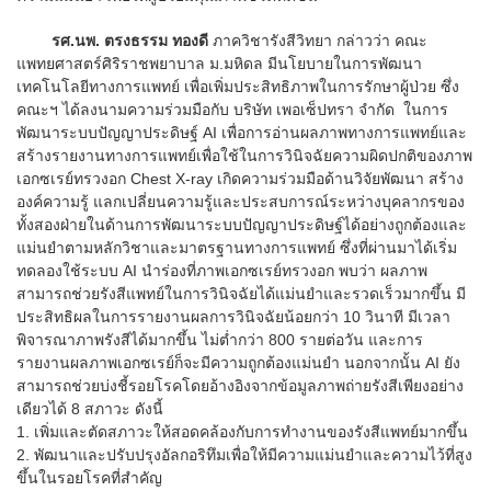
รศ.นพ. ตรงธรรม ทองดี
ภาควิชารังสีวิทยา กล่าวว่า คณะ
แพทยศาสตร์ศิริราชพยาบาล ม.มหิดล มีนโยบายในการพัฒนา
เทคโนโลยีทางการแพทย์ เพื่อเพิ่มประสิทธิภาพในการรักษาผู้ป่วย ซึ่ง
คณะฯ ได้ลงนามความร่วมมือกับ บริษัท เพอเซ็ปทรา จำกัด ในการ
พัฒนาระบบปัญญาประดิษฐ์ AI เพื่อการอ่านผลภาพทางการแพทย์และ
สร้างรายงานทางการแพทย์เพื่อใช้ในการวินิจฉัยความผิดปกติของภาพ
เอกซเรย์ทรวงอก Chest X-ray เกิดความร่วมมือด้านวิจัยพัฒนา สร้าง
องค์ความรู้ แลกเปลี่ยนความรู้และประสบการณ์ระหว่างบุคลากรของ
ทั้งสองฝ่ายในด้านการพัฒนาระบบปัญญาประดิษฐ์ได้อย่างถูกต้องและ
แม่นยำตามหลักวิชาและมาตรฐานทางการแพทย์ ซึ่งที่ผ่านมาได้เริ่ม
ทดลองใช้ระบบ AI นำร่องที่ภาพเอกซเรย์ทรวงอก พบว่า ผลภาพ
สามารถช่วยรังสีแพทย์ในการวินิจฉัยได้แม่นยำและรวดเร็วมากขึ้น มี
ประสิทธิผลในการรายงานผลการวินิจฉัยน้อยกว่า 10 วินาที มีเวลา
พิจารณาภาพรังสีได้มากขึ้น ไม่ต่ำกว่า 800 รายต่อวัน และการ
รายงานผลภาพเอกซเรย์ก็จะมีความถูกต้องแม่นยำ นอกจากนั้น AI ยัง
สามารถช่วยบ่งชี้รอยโรคโดยอ้างอิงจากข้อมูลภาพถ่ายรังสีเพียงอย่าง
เดียวได้ 8 สภาวะ ดังนี้
1. เพิ่มและตัดสภาวะให้สอดคล้องกับการทำงานของรังสีแพทย์มากขึ้น
2. พัฒนาและปรับปรุงอัลกอริทึมเพื่อให้มีความแม่นยำและความไว้ที่สูง
ขึ้นในรอยโรคที่สำคัญ