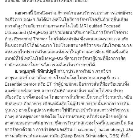
แพทย์อย่างเหมาะสมและมีประสิทธิภาพต่อไป
นอกจากนี้
อีกหนึ่งความก้าวหน้าของนวัตกรรมทางการแพทย์ทาง
รังสีวิทยา คณะฯ ยังได้นำเทคโนโลยีการรักษาโรคสั่นด้วยคลื่นเสียง
ความถี่สูงร่วมกับการถ่ายภาพเทคโนโลยี MRI guided Focused
Ultrasound (MRgFUS) มาช่วยพัฒนาศักยภาพในการรักษาโรคทาง
ด้าน Essential Tremor โดยไม่ต้องผ่าตัด ซึ่งจะช่วยลดระยะเวลาพัก
ฟื้นของคนไข้ได้อย่างมาก โดยโรงพยาบาลศิริราชจะเป็นโรงพยาบาล
แห่งแรกในประเทศไทยและแห่งแรกในภูมิภาคอาเซียน ที่มีเครื่องมือ
แพทย์ที่ใช้เทคโนโลยี MRgFUS ที่สามารถรักษาผู้ป่วยที่มีอาการผิด
ปกติของสมองในการสั่งการเคลื่อนไหวร่างกายได้
อ. พญ.ยุวดี พิทักษ์ปฐพี
สาขาประสาทวิทยา ภาควิชา
อายุรศาสตร์ กล่าวถึงอาการโรคสั่นโดยไม่ทราบสาเหตุเรียกว่า
Essential tremor หรือ ET ว่าผู้ป่วยมักจะมีอาการสั่นที่มือหรือแขนทั้ง
สองข้าง หรืออาจพบอาการสั่นที่ตำแหน่งอื่นร่วมด้วยได้เช่น ศีรษะ
เสียงหรือ ขาทั้งสองข้าง โดยอาการสั่นมักจะเป็นขณะใช้งานเช่น หยิบ
จับสิ่งของ ตักอาหาร เขียนหนังสือ ในผู้ป่วยบางรายนั้นหากอาการสั่น
รุนแรง อาจเป็นอุปสรรคต่อการใช้ชีวิตประจำวันและการทำกิจกรรม
ต่างๆ สาเหตุของการเกิดโดยไม่ทราบสาเหตุ หรือส่วนหนึ่งของผู้ป่วย
อาจถ่ายทอดทางพันธุกรรม ซึ่งการรักษาหลักของโรคนี้แบ่งออกเป็น คือ
การรักษาด้วยยา การผ่าตัดสมองส่วน Thalamus (Thalamotomy) และ
การผ่าตัดกระตุ้นสมองส่วนลึก (Deep Brain Stimulation, DBS) ทั้งนี้