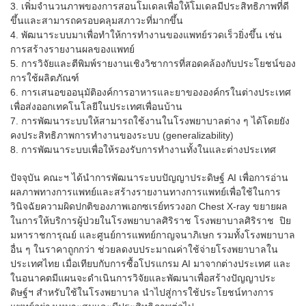
3. เพิ่มจำนวนภาพของการสอนโมเดลเพื่อให้โมเดลมีประสิทธิภาพที่ดี
ขึ้นและสามารถครอบคลุมสภาวะที่มากขึ้น
4. พัฒนาระบบมาเพื่อทำให้การทำงานของแพทย์รวดเร็วยิ่งขึ้น เช่น
การสร้างรายงานผลของแพทย์
5. การวิจัยและตีพิมพ์รายงานเชิงวิชาการที่สอดคล้องกับประโยชน์ของ
การใช้ผลิตภัณฑ์
6. การเสนอขออนุมัติองค์การอาหารและยาขององค์กรในต่างประเทศ
เพื่อส่งออกเทคโนโลยีในประเทศเพื่อนบ้าน
7. การพัฒนาระบบให้สามารถใช้งานในโรงพยาบาลต่าง ๆ ได้โดยยัง
คงประสิทธิภาพการทำงานของระบบ (generalizability)
8. การพัฒนาระบบเพื่อให้รองรับการทำงานทั้งในและต่างประเทศ
ปัจจุบัน คณะฯ ได้นำการพัฒนาระบบปัญญาประดิษฐ์ AI เพื่อการอ่าน
ผลภาพทางการแพทย์และสร้างรายงานทางการแพทย์เพื่อใช้ในการ
วินิจฉัยความผิดปกติของภาพเอกซเรย์ทรวงอก Chest X-ray ขยายผล
ในการให้บริการผู้ป่วยในโรงพยาบาลศิริราช โรงพยาบาลศิริราช ปิย
มหาราชการุณย์ และศูนย์การแพทย์กาญจนาภิเษก รวมทั้งโรงพยาบาล
อื่น ๆ ในราคาถูกกว่า ช่วยลดงบประมาณค่าใช้จ่ายโรงพยาบาลใน
ประเทศไทย เมื่อเทียบกับการซื้อโปรแกรม AI มาจากต่างประเทศ และ
ในอนาคตมีแผนจะดำเนินการวิจัยและพัฒนาเพื่อสร้างปัญญาประ
ดิษฐ์ฯ สำหรับใช้ในโรงพยาบาล นำไปสู่การใช้ประโยชน์ทางการ