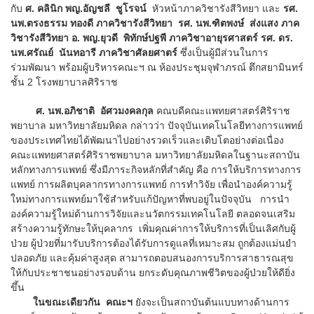
กับ
ศ. คลินิก พญ.อัญชลี ชูโรจน์
หัวหน้าภาควิชารังสีวิทยา และ
รศ.
นพ.ตรงธรรม ทองดี ภาควิชารังสีวิทยา รศ. นพ.ฑิตพงษ์ ส่งแสง ภาค
วิชารังสีวิทยา อ. พญ.ยุวดี พิทักษ์ปฐพี ภาควิชาอายุรศาสตร์ รศ. ดร.
นพ.ศรัณย์ นันทอารี ภาควิชาศัลยศาตร์
ซึ่งเป็นผู้มีส่วนในการ
ร่วมพัฒนา พร้อมผู้บริหารคณะฯ ณ ห้องประชุมจุฬาภรณ์ ตึกสยามินทร์
ชั้น 2 โรงพยาบาลศิริราช
ศ. นพ.อภิชาติ อัศวมงคลกุล
คณบดีคณะแพทยศาสตร์ศิริราช
พยาบาล มหาวิทยาลัยมหิดล กล่าวว่า ปัจจุบันเทคโนโลยีทางการแพทย์
ของประเทศไทยได้พัฒนาไปอย่างรวดเร็วและเติบโตอย่างต่อเนื่อง
คณะแพทยศาสตร์ศิริราชพยาบาล มหาวิทยาลัยมหิดลในฐานะสถาบัน
หลักทางการแพทย์ ซึ่งมีภาระกิจหลักที่สำคัญ คือ การให้บริการทางการ
แพทย์ การผลิตบุคลากรทางการแพทย์ การทำวิจัย เพื่อนำองค์ความรู้
ใหม่ทางการแพทย์มาใช้สำหรับแก้ปัญหาที่พบอยู่ในปัจจุบัน การนำ
องค์ความรู้ใหม่ด้านการวิจัยและนวัตกรรมเทคโนโลยี ตลอดจนเสริม
สร้างความรู้ทักษะให้บุคลากร เพิ่มคุณค่าการให้บริการที่เป็นเลิศกับผู้
ป่วย ผู้ป่วยที่มารับบริการต้องได้รับการดูแลที่เหมาะสม ถูกต้องแม่นยำ
ปลอดภัย และคุ้มค่าสูงสุด สามารถตอบสนองการบริการสาธารณสุข
ให้กับประชาชนอย่างรอบด้าน ยกระดับคุณภาพชีวิตของผู้ป่วยให้ดียิ่ง
ขึ้น
ในขณะเดียวกัน คณะฯ
ยังจะเป็นสถาบันต้นแบบทางด้านการ