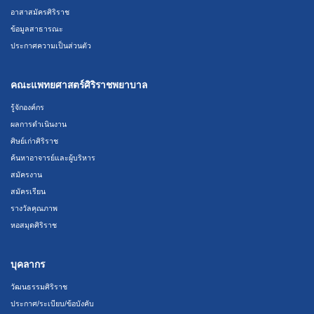
อาสาสมัครศิริราช
ข้อมูลสาธารณะ
ประกาศความเป็นส่วนตัว
คณะแพทยศาสตร์ศิริราชพยาบาล
รู้จักองค์กร
ผลการดำเนินงาน
ศิษย์เก่าศิริราช
ค้นหาอาจารย์และผู้บริหาร
สมัครงาน
สมัครเรียน
รางวัลคุณภาพ
หอสมุดศิริราช
บุคลากร
วัฒนธรรมศิริราช
ประกาศ/ระเบียบ/ข้อบังคับ