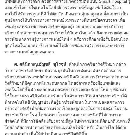
แพทย์และการรักษา ด้วยการสร้างนวัตกรรมต้นแบบ Smart Hospital รู้
และเข้าใจการใช้เทคโนโลยี มีการวิเคราะห์ข้อมูลเพื่อให้มั่นใจว่า
คนไข้ได้รับการดูแลที่ดี ไม่ติดขัด เกิดความคุ้มค่าสูงสุด ตั้งแต่การเป็น
ศูนย์กลางให้บริการทางการแพทย์เฉพาะทางที่ทันสมัยครบวงจร เพื่อ
เพิ่มประสิทธิภาพการตรวจรักษาดูแลผู้ป่วย นอกจากจะยกระดับการ
บริการด้านสาธารณสุขการรักษาให้กับคนไทยแล้ว ยังสามารถต่อยอด
การพัฒนาความรู้ทางการแพทย์ใหม่ ๆ หรือการศึกษาเพื่อรับมือกับโรค
อุบัติใหม่ในอนาคต ซึ่งเราเองก็ได้มีการพัฒนานวัตกรรมและบริการ
ทางการแพทย์อยู่ตลอดเวลา
ศ. คลินิก พญ.อัญชลี ชูโรจน์
หัวหน้าภาควิชารังสีวิทยา กล่าว
ว่า ภาควิชารังสีวิทยา มีความมุ่งมั่นในการพัฒนาพันธกิจด้านการ
บริการทางการแพทย์ด้านการตรวจวินิจฉัยและการรักษาพยาบาลทาง
รังสีวิทยาที่มีคุณภาพในระดับสากล โดยจัดหาเครื่องมือแพทย์และ
เทคโนโลยีชั้นนำ ตลอดจนเทคนิคการตรวจและรักษาใหม่ ๆ ที่นำมา
ใช้ในการตรวจวินิจฉัยและรักษา ในด้านการวินิจฉัย ทางภาควิชาได้
นำเทคโนโลยี ปัญญาประดิษฐ์มาช่วยพัฒนาในการแปลผลภาพการ
ตรวจทางรังสี เพื่อเพิ่มความรวดเร็วและถูกต้องในการวินิจฉัย ในด้าน
การช่วยรักษาโรค โดยเฉพาะโรคทางสมองบางชนิดที่ไม่สามารถ
ผ่าตัดได้ ก็มีการใช้คลื่นเสียงความถี่สูง ไปทำลายส่วนที่ผิดปกติเฉพาะที่
โดยอาศัยการนำทางจากเครื่องแม่เหล็กไฟฟ้า หรือ เอ็มอาร์ไอ ได้ด้วย
ความแม่นยำ เพื่อให้ผู้ป่วยมีคุณภาพชีวิตที่ดีขึ้น