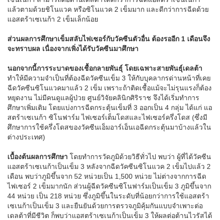
แล้วตามด้วยชิโนแวค หรือซิโนแวค 2 เข็มมาก และดีกว่าการฉีดด้วย
แอสตร้าเซเนก้า 2 เข็มเล็กน้อย
ส่วนผลการศึกษาเข็มสลับไฟเซอร์กับวัคซีนตัวอื่น ต้องรออีก 1 เดือนจึง
จะทราบผล เนื่องจากเพิ่งได้รับวัคซีนมาศึกษา
นอกจากนี้การระบาดของเชื้อกลายพันธุ์ โดยเฉพาะสายพันธุ์เดลต้า
ทำให้มีความจำเป็นที่ต้องฉีดวัคซีนเข็ม 3 ให้กับบุคลากรด่านหน้าที่เคย
ฉีดวัคซีนซิโนแวคมาแล้ว 2 เข็ม เพราะถ้าติดเชื้อแม้จะไม่รุนแรงก็ต้อง
หยุดงาน ไม่มีคนดูแลผู้ป่วย ศูนย์วิจัยคลินิกศิริราช จึงได้เริ่มทำการ
ศึกษาเพิ่มเติม โดยแบ่งการฉีดกระตุ้นเข็มที่ 3 ออกเป็น 4 กลุ่ม ได้แก่ แอ
สตร้าเซเนก้า ซิโนฟาร์ม ไฟเซอร์เต็มโดสและไฟเซอร์ครึ่งโดส (ซึ่งมี
ศึกษาการใช้ครึ่งโดสของวัคซีนเอ็มอาร์เอ็นเอฉีดกระตุ้นมาบ้างแล้วใน
ต่างประเทศ)
เบื้องต้นผลการศึกษา
โดยทำการวัดภูมิด้วยวิธีทั่วไป พบว่า ผู้ที่ได้วัคซีน
แอสตร้าเซเนก้าเป็นเข็ม 3 หลังจากฉีดวัคซีนซิโนแวค 2 เข็มไปแล้ว 2
เดือน พบว่าภูมิขึ้นจาก 52 หน่วยเป็น 1,500 หน่วย ไม่ต่างจากการฉีด
ไฟเซอร์ 2 เข็มมากนัก ส่วนผู้ฉีดวัคซีนซิโนฟาร์มเป็นเข็ม 3 ภูมิขึ้นจาก
44 หน่วย เป็น 218 หน่วย ซึ่งภูมิขึ้นในระดับที่น้อยกว่าการใช้แอสตร้า
เซเนก้าเป็นเข็ม 3 และยืนยันด้วยการตรวจภูมิคุ้มกันแบบจำเพาะต่อ
เดลต้าที่มีชีวิต ก็พบว่าแอสตร้าเซเนก้าเป็นเข็ม 3 ให้ผลต่อต้านไวรัสได้