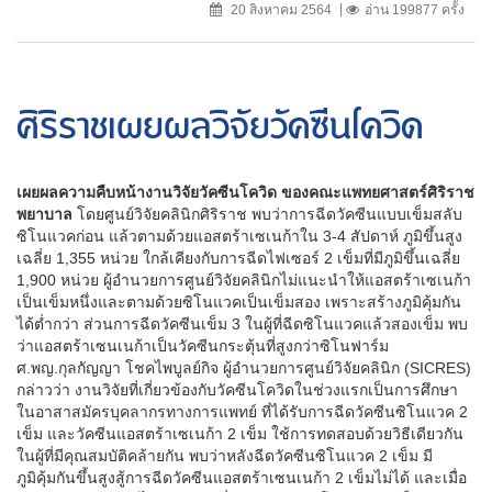
20 สิงหาคม 2564
อ่าน 199877 ครั้ง
ศิริราชเผยผลวิจัยวัคซีนโควิด
เผยผลความคืบหน้างานวิจัยวัคซีนโควิด ของคณะแพทยศาสตร์ศิริราช
พยาบาล
โดยศูนย์วิจัยคลินิกศิริราช พบว่าการฉีดวัคซีนแบบเข็มสลับ
ซิโนแวคก่อน แล้วตามด้วยแอสตร้าเซเนก้าใน 3-4 สัปดาห์ ภูมิขึ้นสูง
เฉลี่ย 1,355 หน่วย ใกล้เคียงกับการฉีดไฟเซอร์ 2 เข็มที่มีภูมิขึ้นเฉลี่ย
1,900 หน่วย ผู้อำนวยการศูนย์วิจัยคลินิกไม่แนะนำให้แอสตร้าเซเนก้า
เป็นเข็มหนึ่งและตามด้วยซิโนแวคเป็นเข็มสอง เพราะสร้างภูมิคุ้มกัน
ได้ต่ำกว่า ส่วนการฉีดวัคซีนเข็ม 3 ในผู้ที่ฉีดซิโนแวคแล้วสองเข็ม พบ
ว่าแอสตร้าเซนเนก้าเป็นวัคซีนกระตุ้นที่สูงกว่าซิโนฟาร์ม
ศ.พญ.กุลกัญญา โชคไพบูลย์กิจ ผู้อำนวยการศูนย์วิจัยคลินิก (SICRES)
กล่าวว่า งานวิจัยที่เกี่ยวข้องกับวัคซีนโควิดในช่วงแรกเป็นการศึกษา
ในอาสาสมัครบุคลากรทางการแพทย์ ที่ได้รับการฉีดวัคซีนซิโนแวค 2
เข็ม และวัคซีนแอสตร้าเซเนก้า 2 เข็ม ใช้การทดสอบด้วยวิธีเดียวกัน
ในผู้ที่มีคุณสมบัติคล้ายกัน พบว่าหลังฉีดวัคซีนซิโนแวค 2 เข็ม มี
ภูมิคุ้มกันขึ้นสูงสู้การฉีดวัคซีนแอสตร้าเซนเนก้า 2 เข็มไม่ได้ และเมื่อ