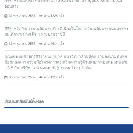
ศิริราชรับมอบรถเข็นไฟฟ้าและเครื่องช่วยยก จากมูลนิธิโรคกล้ามเนื้อ
อ่อนแรง
31 พฤษภาคม 2567
อ่าน 1228 ครั้ง
ศิริราชจัดกิจกรรมเฉลิมพระเกียรติเนื่องในโอกาสวันเฉลิมพระชนมพรรษา
สมเด็จพระนางเจ้า ฯ พระบรมราชินี
31 พฤษภาคม 2567
อ่าน 4614 ครั้ง
คณะแพทยศาสตร์ศิริราชพยาบาล มหาวิทยาลัยมหิดล ร่วมลงนามบันทึก
ข้อตกลงความร่วมมือโครงการส่งเสริมความรู้ด้านสุขภาพบนแพลตฟอร์ม
LINE กับ บริษัท ไลน์ คอมพานี (ประเทศไทย) จํากัด
30 พฤษภาคม 2567
อ่าน 1217 ครั้ง
ข่าวประชาสัมพันธ์ทั้งหมด