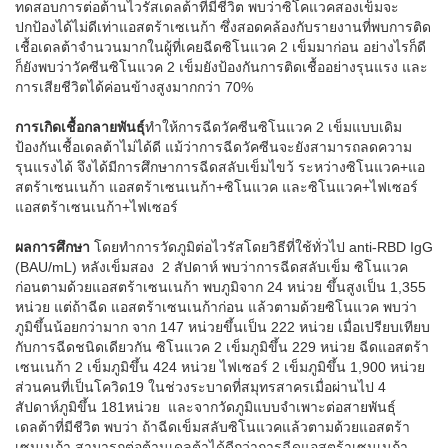
ทดสอบการต่อต้านไวรัสเดลต้าที่มีชีวิต พบว่าซิโคแวคสองเข็มจะ
ปกป้องได้ไม่ดีเท่าแอสตร้าเซเนก้า ซึ่งสอดคล้องกับรายงานที่พบการติด
เชื้อเดลต้าจำนวนมากในผู้ที่เคยฉีดซิโนแวค 2 เข็มมาก่อน อย่างไรก็ดี
ก็ยังพบว่าวัคซีนซิโนแวค 2 เข็มยังป้องกันการติดเชื้ออย่างรุนแรง และ
การเสียชีวิตได้ค่อนข้างสูงมากกว่า 70%
การเกิดเชื้อกลายพันธุ์
ทำให้การฉีดวัคซีนซิโนแวค 2 เข็มแบบเดิม
ป้องกันเชื้อเดลต้าไม่ได้ดี แม้ว่าการฉีดวัคซีนจะยังสามารถลดความ
รุนแรงได้ จึงได้มีการศึกษาการฉีดสลับเข็มไขว้ ระหว่างซิโนแวค+แอ
สตร้าเซนเนก้า แอสตร้าเซนเนก้า+ซิโนแวค และซิโนแวค+ไฟเซอร์
แอสตร้าเซนเนก้า+ไฟเซอร์
ผลการศึกษา
โดยทำการวัดภูมิต่อไวรัสโดยวิธีที่ใช้ทั่วไป anti-RBD IgG
(BAU/mL) หลังเข็มสอง 2 สัปดาห์ พบว่าการฉีดสลับเข็ม ซิโนแวค
ก่อนตามด้วยแอสตร้าเซนเนก้า พบภูมิจาก 24 หน่วย ขึ้นสูงเป็น 1,355
หน่วย แต่ถ้าฉีด แอสตร้าเซนเนก้าก่อน แล้วตามด้วยซิโนแวค พบว่า
ภูมิขึ้นน้อยกว่ามาก จาก 147 หน่วยขึ้นเป็น 222 หน่วย เมื่อเปรียบเทียบ
กับการฉีดชนิดเดียวกัน ซิโนแวค 2 เข็มภูมิขึ้น 229 หน่วย ฉีดแอสตร้า
เซนเนก้า 2 เข็มภูมิขึ้น 424 หน่วย ไฟเซอร์ 2 เข็มภูมิขึ้น 1,900 หน่วย
ส่วนคนที่เป็นโควิด19 ในช่วงระบาดที่สมุทรสาครเมื่อผ่านไป 4
สัปดาห์ภูมิขึ้น 181หน่วย และจากวัดภูมิแบบจำเพาะต่อสายพันธุ์
เดลต้าที่มีชีวิต พบว่า ถ้าฉีดเข็มสลับซิโนแวคแล้วตามด้วยแอสตร้า
เซนเนก้า สามารถต่อต้านเดลต้าได้ดีกว่าการฉีดแอสตร้าเซนเนก้า