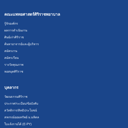
คณะแพทยศาสตร์ศิริราชพยาบาล
รู้จักองค์กร
ผลการดำเนินงาน
ศิษย์เก่าศิริราช
ค้นหาอาจารย์และผู้บริหาร
สมัครงาน
สมัครเรียน
รางวัลคุณภาพ
หอสมุดศิริราช
บุคลากร
วัฒนธรรมศิริราช
ประกาศ/ระเบียบ/ข้อบังคับ
สวัสดิการ/สิทธิประโยชน์
สหกรณ์ออมทรัพย์ ม.มหิดล
ใบแจ้งรายได้ (E-PY)