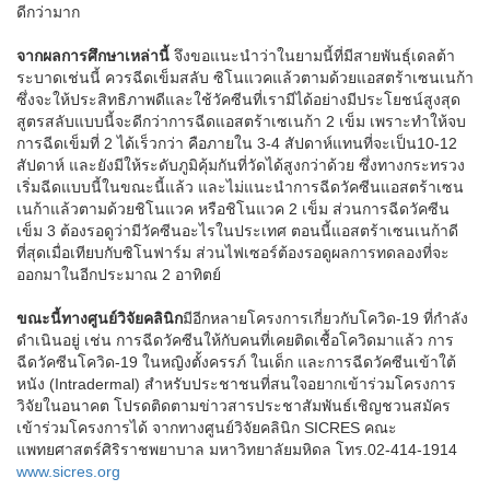
ดีกว่ามาก
จากผลการศึกษาเหล่านี้
จึงขอแนะนำว่าในยามนี้ที่มีสายพันธุ์เดลต้า
ระบาดเช่นนี้ ควรฉีดเข็มสลับ ซิโนแวคแล้วตามด้วยแอสตร้าเซนเนก้า
ซึ่งจะให้ประสิทธิภาพดีและใช้วัคซีนที่เรามีได้อย่างมีประโยชน์สูงสุด
สูตรสลับแบบนี้จะดีกว่าการฉีดแอสตร้าเซเนก้า 2 เข็ม เพราะทำให้จบ
การฉีดเข็มที่ 2 ได้เร็วกว่า คือภายใน 3-4 สัปดาห์แทนที่จะเป็น10-12
สัปดาห์ และยังมีให้ระดับภูมิคุ้มกันที่วัดได้สูงกว่าด้วย ซึ่งทางกระทรวง
เริ่มฉีดแบบนี้ในขณะนี้แล้ว และไม่แนะนำการฉีดวัคซีนแอสตร้าเซน
เนก้าแล้วตามด้วยชิโนแวค หรือชิโนแวค 2 เข็ม ส่วนการฉีดวัคซีน
เข็ม 3 ต้องรอดูว่ามีวัคซีนอะไรในประเทศ ตอนนี้แอสตร้าเซนเนก้าดี
ที่สุดเมื่อเทียบกับซิโนฟาร์ม ส่วนไฟเซอร์ต้องรอดูผลการทดลองที่จะ
ออกมาในอีกประมาณ 2 อาทิตย์
ขณะนี้ทางศูนย์วิจัยคลินิก
มีอีกหลายโครงการเกี่ยวกับโควิด-19 ที่กำลัง
ดำเนินอยู่ เช่น การฉีดวัคซีนให้กับคนที่เคยติดเชื้อโควิดมาแล้ว การ
ฉีดวัคซีนโควิด-19 ในหญิงตั้งครรภ์ ในเด็ก และการฉีดวัคซีนเข้าใต้
หนัง (Intradermal) สำหรับประชาชนที่สนใจอยากเข้าร่วมโครงการ
วิจัยในอนาคต โปรดติดตามข่าวสารประชาสัมพันธ์เชิญชวนสมัคร
เข้าร่วมโครงการได้ จากทางศูนย์วิจัยคลินิก SICRES คณะ
แพทยศาสตร์ศิริราชพยาบาล มหาวิทยาลัยมหิดล โทร.02-414-1914
www.sicres.org