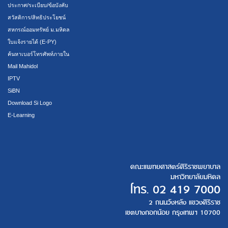
ประกาศ/ระเบียบ/ข้อบังคับ
สวัสดิการ/สิทธิประโยชน์
สหกรณ์ออมทรัพย์ ม.มหิดล
ใบแจ้งรายได้ (E-PY)
ค้นหาเบอร์โทรศัพท์ภายใน
Mail Mahidol
IPTV
SiBN
Download Si Logo
E-Learning
คณะแพทยศาสตร์ศิริราชพยาบาล
มหาวิทยาลัยมหิดล
โทร.
02 419 7000
2 ถนนวังหลัง แขวงศิริราช
เขตบางกอกน้อย กรุงเทพฯ 10700