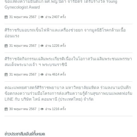
ขอแสดงความยินดีแก่ ผศ.พญ.นิดา จารีมิตร ได้รับรางวัล Young
Gynecologist Award
31 พฤษภาคม 2567
อ่าน 2407 ครั้ง
ศิริราชรับมอบรถเข็นไฟฟ้าและเครื่องช่วยยก จากมูลนิธิโรคกล้ามเนื้อ
อ่อนแรง
31 พฤษภาคม 2567
อ่าน 1226 ครั้ง
ศิริราชจัดกิจกรรมเฉลิมพระเกียรติเนื่องในโอกาสวันเฉลิมพระชนมพรรษา
สมเด็จพระนางเจ้า ฯ พระบรมราชินี
31 พฤษภาคม 2567
อ่าน 4614 ครั้ง
คณะแพทยศาสตร์ศิริราชพยาบาล มหาวิทยาลัยมหิดล ร่วมลงนามบันทึก
ข้อตกลงความร่วมมือโครงการส่งเสริมความรู้ด้านสุขภาพบนแพลตฟอร์ม
LINE กับ บริษัท ไลน์ คอมพานี (ประเทศไทย) จํากัด
30 พฤษภาคม 2567
อ่าน 1216 ครั้ง
ข่าวประชาสัมพันธ์ทั้งหมด