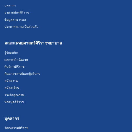
บุคลากร
อาสาสมัครศิริราช
ข้อมูลสาธารณะ
ประกาศความเป็นส่วนตัว
คณะแพทยศาสตร์ศิริราชพยาบาล
รู้จักองค์กร
ผลการดำเนินงาน
ศิษย์เก่าศิริราช
ค้นหาอาจารย์และผู้บริหาร
สมัครงาน
สมัครเรียน
รางวัลคุณภาพ
หอสมุดศิริราช
บุคลากร
วัฒนธรรมศิริราช