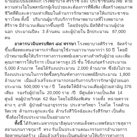
นามอันเป็นมงคลแก่ โรงพยาบาล ศิริราช และ ประชาชนคนไทย ด้วย
ความห่วงใยในพสกนิกรผู้เจ็บป่วยและต้องการที่พึ่งพิง เพื่อสร้างคุณภาพ
ชีวิตที่ดีและความเท่าเทียมในด้านการรักษาพยาบาลให้แก่ประชาชน
ชาวไทย ทั้งนี้ ปริมาณผู้มารับบริการรักษาพยาบาลที่โรงพยาบาล
ศิริราช มีจำนวนเพิ่มมากขึ้นทุกปี โดยปัจจุบัน มีสถิติจำนวนผู้ป่วย
นอก ประมาณปีละ 3 ล้านคน และผู้ป่วยใน อีกประมาณ 87,000
คน
อาคารนวมินทรบพิตร ๘๔ พรรษา
โรงพยาบาลศิริราช จัดสร้าง
ขึ้นเพื่อทดแทนอาคารเก่าที่มอายุใช้งานยาวนานมากว่า 50 ปี โดยมี
เป้าหมายเพื่อให้บริการทางการแพทย์เฉพาะทางสำหรับผู้ป่วย และเพิ่ม
คุณภาพการให้บริการ เป็นอาคารสูง 25 ชั้น ใช้งบก่อสร้างประมาณ
5,000 ล้านบาท โดยได้รับงบประมาณ 2,000 ล้านบาท ซึ่งยังไม่รวม
ถึงงบประมาณในการจัดซื้อครุภัณฑ์ทางการแพทย์อีกประมาณ 1,800
ล้านบาท เมื่อแล้วเสร็จจะสามารถรองรับการบริการรักษาผู้ป่วยนอก
ประมาณ 500,000 ราย / ปี โดยจัดให้มีจำนวนเตียงผู้ป่วยสามัญ 376
เตียง รองรับผู้ป่วยใน 20,000 ราย /ปี มีศูนย์ความเป็นเลิศ 14
ศูนย์ หอผู้ป่วยวิกฤต 62 ห้อง โดยไม่มีห้องพิเศษ รวมทั้ง หน่วยตรวจ
ต่าง ๆ อาทิ ผู้ป่วยด้านอายุรกรรม ประสาทวิทยา โรคไต โรคด้าน
จิตเวช ด้านกระดูกและข้อ ด้านรังสีวินิจฉัยและรังสีรักษา เป็นต้น
ซึ่งต้องใช้งบประมาณเป็นอย่างมาก
ทั้งนี้
ได้รับพระมหากรุณาธิคุณจากสมเด็จพระเทพรัตนราชสุดาฯ
สยามบรมราชกุมารี ทรง รับเป็นประธานคณะกรรมการอำนวยการ
จัดหาทุนก่อสร้าง เมื่อแล้วเสร็จจะเป็นศูนย์กลางให้บริการทางการ