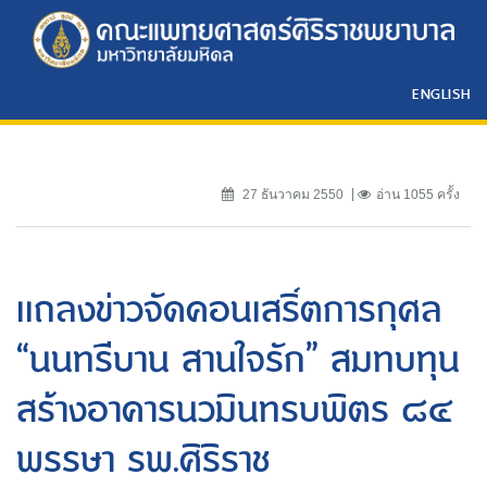
ENGLISH
27 ธันวาคม 2550
อ่าน 1055 ครั้ง
เเถลงข่าวจัดคอนเสริ์ตการกุศล
“นนทรีบาน สานใจรัก” สมทบทุน
สร้างอาคารนวมินทรบพิตร ๘๔
พรรษา รพ.ศิริราช