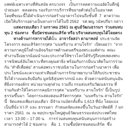
แพทย์เฉพาะทางที่ทันสมัย ครบวงจร เป็นการลดความแออัดในตึกผู้
ป่วยนอก ตลอดจน รองรับการบริการที่ขยายตัวต่อไปในอนาคต
โดยที่ขณะนี้ได้ดำเนินการก่อสร้างอาคารไปจนถึงชั้นที่ 7 คาดว่าจะ
เปิดให้บริการอย่างเป็นทางการได้ในปี 2562 รศ.พญ.วนัทปรียา กล่าว
แสดงรอบเดียว 7 มกราคม 2561 ณ ศูนย์วัฒนธรรมฯ ร่วมสมทบ
ทุน 2 ช่องทาง ซื้อบัตรชมคอนเสิร์ต หรือ บริจาคสมทบทุนได้โดยตรง
ทางด้านการหารายได้
นั้น
อาจาร์ยสง่า ดามาพงษ์
ประธานจัด
โครงการ คอนเสิร์ตการกุศล “นนทรีบาน สานใจรัก” เปิดเผยว่า “จาก
ความภาคภูมิใจด้านอัจฉริยภาพด้านดนตรีของพระองค์ท่าน คณะ
ทำงานจึงอยากน้อมนำและประกาศให้ชาวโลกได้รับรู้ถึงบทเพลงพระ
ราชนิพนธ์อันไพเราะที่ทรงคุณค่ายิ่ง พร้อมกับการมีแนวคิดในการร่วม
กัน “ทำดีเพื่อพ่อ” สานต่อพระราชปณิธานในการก่อสร้างอาคาร เพื่อ
ประโยชน์และความเท่าเทียมด้านการรักษาพยาบาลให้กับประชาชน
จึงได้วางแผนจับมือกับ มูลนิธิสุนทราภรณ์ และ ด้วยความสนับสนุนอัน
ดียิ่งจากองค์กร หน่วยงานทุกส่วน รวมถึง กรมส่งเสริมวัฒนธรรม ที่
ร่วมกันทำให้โครงการคอนิการกุศล ”นนทรีบาน สานใจรัก” นี้เป็นรูป
ธรรมขึ้นมา โดยการแสดงคอนเสิร์ตการกุศล “นนทรีบาน สานใจรัก”
นี้ จัดแสดงเพียงรอบเดียว มีจำนวนบัตรทั้งสิ้น 1,613 ที่นั่ง โดยแบ่ง
เป็นที่นั่ง V.I.P. และ ธรรมดา กำหนดจัดแสดงขึ้นในวันอาทิตย์ที่ 7 มก
ราคา 2561 ณ ณ หอประชุมใหญ่ศูนย์วัฒนธรรมแห่งประเทศไทย
เวลา 13.00 – 17.00 น. การร่วมสมทบทุนสนับสนุนการก่อสร้าง
สามารถทำได้ 2 ช่องทาง คือ 1. ร่วมซื้อบัตรชมคอนเสิร์ต ซึ่ง