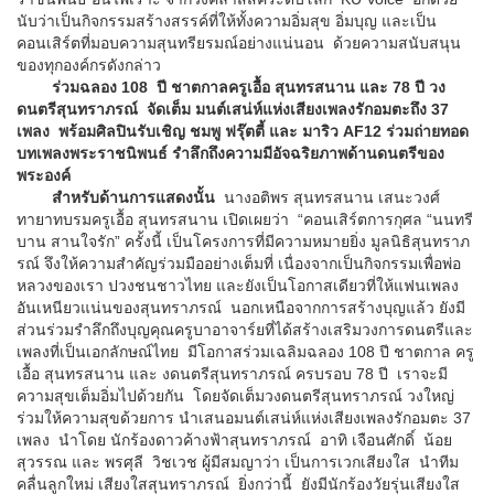
นับว่าเป็นกิจกรรมสร้างสรรค์ที่ให้ทั้งความอิ่มสุข อิ่มบุญ และเป็น
คอนเสิร์ตที่มอบความสุนทรียรมณ์อย่างแน่นอน ด้วยความสนับสนุน
ของทุกองค์กรดังกล่าว
ร่วมฉลอง 108 ปี ชาตกาลครูเอื้อ สุนทรสนาน และ 78 ปี วง
ดนตรีสุนทราภรณ์ จัดเต็ม มนต์เสน่ห์แห่งเสียงเพลงรักอมตะถึง 37
เพลง พร้อมศิลปินรับเชิญ ชมพู ฟรุ๊ตตี้ และ มาริว AF12 ร่วมถ่ายทอด
บทเพลงพระราชนิพนธ์ รำลึกถึงความมีอัจฉริยภาพด้านดนตรีของ
พระองค์
สำหรับด้านการแสดงนั้น
นางอติพร สุนทรสนาน เสนะวงศ์
ทายาทบรมครูเอื้อ สุนทรสนาน เปิดเผยว่า “คอนเสิร์ตการกุศล “นนทรี
บาน สานใจรัก” ครั้งนี้ เป็นโครงการที่มีความหมายยิ่ง มูลนิธิสุนทราภ
รณ์ จึงให้ความสำคัญร่วมมืออย่างเต็มที่ เนื่องจากเป็นกิจกรรมเพื่อพ่อ
หลวงของเรา ปวงชนชาวไทย และยังเป็นโอกาสเดียวที่ให้แฟนเพลง
อันเหนียวแน่นของสุนทราภรณ์ นอกเหนือจากการสร้างบุญแล้ว ยังมี
ส่วนร่วมรำลึกถึงบุญคุณครูบาอาจาร์ยที่ได้สร้างเสริมวงการดนตรีและ
เพลงที่เป็นเอกลักษณ์ไทย มีโอกาสร่วมเฉลิมฉลอง 108 ปี ชาตกาล ครู
เอื้อ สุนทรสนาน และ งดนตรีสุนทราภรณ์ ครบรอบ 78 ปี เราจะมี
ความสุขเต็มอิ่มไปด้วยกัน โดยจัดเต็มวงดนตรีสุนทราภรณ์ วงใหญ่
ร่วมให้ความสุขด้วยการ นำเสนอมนต์เสน่ห์แห่งเสียงเพลงรักอมตะ 37
เพลง นำโดย นักร้องดาวค้างฟ้าสุนทราภรณ์ อาทิ เจือนศักดิ์ น้อย
สุวรรณ และ พรศุลี วิชเวช ผู้มีสมญาว่า เป็นการเวกเสียงใส นำทีม
คลื่นลูกใหม่ เสียงใสสุนทราภรณ์ ยิ่งกว่านี้ ยังมีนักร้องวัยรุ่นเสียงใส