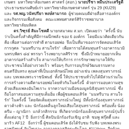
เกษตร มหาวิทยาลัยเกษตร ศาสตร์ (สอก.)
นายปรีชา หมื่นประเสริฐดี
ประธานชมรมศิษย์เก่า มหาวิทยาลัยเกษตรศาสตร์ รุ่น 29 (KU29)
และ
รศ.พญ.วนัทปรียา พงษ์สามารถ
ผู้ช่วยคณบดีฝ่ายสื่อสารองค์กร
และกิจกรรมเพื่อสังคม คณะแพทยศาสตร์ศิริราชพยาบาล
มหาวิทยาลัยมหิดล
ดร.วิฑุรย์ สิมะโชคดี
นายกสมาคม ส.มก. เปิดเผยว่า “ครั้งนี้ นับ
ว่าเป็นครั้งสำคัญที่มีการผนึกพลัง ของ 6 องค์กร โดยมีแนวคิดเดียวกัน
คือ เพื่อสานต่อการทำดี ตามรอยพ่อ จึงเป็นที่มาของการจัดคอนเสิร์ต
การกุศล “นนทรีบาน สานใจรัก” เพื่อหารายได้สมทุนสร้างอาคารนวมิ
นทรบพิตร ๘๔ พรรษา โรงพยาบาลศิริราช ซึ่งมีเป้าหมายอยากเห็น
อาคารก่อสร้างสำเร็จ สามารถให้บริการ การรักษาพยาบาลให้กับ
ประชาชนได้อย่างรวดเร็ว พร้อมๆ กับการอนุรักษ์วัฒนธรรมทาง
ดนตรีอันทรง คุณค่าที่เป็นเอกลักษณ์ไทย อย่างเช่น เพลงสุนทราภรณ์
และ บทเพลงพระราชนิพนธ์ ทั้งนี้ ให้ประชาชนทั่วไปได้มีส่วนร่วมใน
การสร้างความดีตามรอยพ่อโดยทั่วกันในครั้งนี้ ด้วยการมอบความสุข
ด้วยเสียงเพลงอันไพเราะ จากความร่วมมือของมูลนิธิสุนทราภรณ์ ซึ่ง
ถือโอกาสมอบความสุขเต็มอิ่ม เพื่อผู้ชมคอนเสิร์ต “นนทรีบาน สานใจ
รัก” ในครั้งนี้ โดยจัดเต็มสุนทราภรณ์วงใหญ่ มีทั้งนักร้องสุนทราภรณ์
ดาวค้างฟ้า และ นักร้องคลื่นลูกใหม่เสียงใสสุนทราภรณ์ พร้อมทั้ง น้อง
ครีม – ญาณิกา แกล้วกสิกรรม ที่เกิดจากนักร้องเด็กสุนทราภรณ์รุ่นจิ๋ว
ตั้งแต่อายุ 7 ปี ยิ่งกว่านี้ ศิลปินนักร้องรับเชิญ อาทิ ชมพู ฟรุ๊ตตี้ และ
มาริว AF12 ยิ่งกว่านี้ ผู้ชมคอนเสิร์ต ยังได้รับชม รับฟัง บทเพลงพระ
ราชนิพนธ์ อันไพเราะ จากวงคลาสสิคระดับโลก KU Voice อีกด้วย