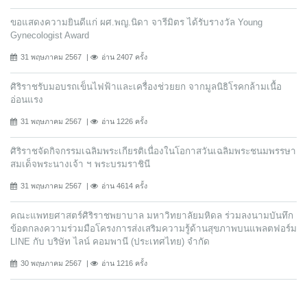
ขอแสดงความยินดีแก่ ผศ.พญ.นิดา จารีมิตร ได้รับรางวัล Young
Gynecologist Award
31 พฤษภาคม 2567
อ่าน 2407 ครั้ง
ศิริราชรับมอบรถเข็นไฟฟ้าและเครื่องช่วยยก จากมูลนิธิโรคกล้ามเนื้อ
อ่อนแรง
31 พฤษภาคม 2567
อ่าน 1226 ครั้ง
ศิริราชจัดกิจกรรมเฉลิมพระเกียรติเนื่องในโอกาสวันเฉลิมพระชนมพรรษา
สมเด็จพระนางเจ้า ฯ พระบรมราชินี
31 พฤษภาคม 2567
อ่าน 4614 ครั้ง
คณะแพทยศาสตร์ศิริราชพยาบาล มหาวิทยาลัยมหิดล ร่วมลงนามบันทึก
ข้อตกลงความร่วมมือโครงการส่งเสริมความรู้ด้านสุขภาพบนแพลตฟอร์ม
LINE กับ บริษัท ไลน์ คอมพานี (ประเทศไทย) จํากัด
30 พฤษภาคม 2567
อ่าน 1216 ครั้ง