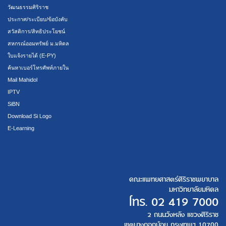
วัฒนธรรมศิริราช
ประกาศ/ระเบียบ/ข้อบังคับ
สวัสดิการ/สิทธิประโยชน์
สหกรณ์ออมทรัพย์ ม.มหิดล
ใบแจ้งรายได้ (E-PY)
ค้นหาเบอร์โทรศัพท์ภายใน
Mail Mahidol
IPTV
SiBN
Download Si Logo
E-Learning
คณะแพทยศาสตร์ศิริราชพยาบาล
มหาวิทยาลัยมหิดล
โทร.
02 419 7000
2 ถนนวังหลัง แขวงศิริราช
เขตบางกอกน้อย กรุงเทพฯ 10700