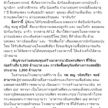
หัวใจสุนทราภรณ์ ที่เกิดจากการเป็น นักร้องเด็กสุนทราภรณ์รุ่นจิ๋ว -
ญาณิกา แกล้วกสิกรรม หรือ น้องครีม ร่วมวงสุนทราภรณ์ตั้งแต่อายุ
7 ปี มีแฟนเพลง ระดับคุณป้า คุณอา คุณลุง เต็มบ้านเต็มเมือง มาขับ
ขานเพลงไพเราะ ผ่านบทเพลงรักอมตะ “สาส์นรัก”
ยิ่งกว่านี้
ผู้ฟังจะได้รับชมอีกหนึ่งแนวเพลงจาก ศิลปินนักร้องรับ
เชิญ ชมพู ฟรุ๊ตตี้ ที่จะมาขับขานเพลงปลูกรัก และ ปองใจรัก ตลอดจน
นักร้องวัยรุ่น มาริว จากค่าย AF12 ที่มาให้ความสุขในหลากหลาย
อารมณ์เพลง ประเดิมส่งความสุขปีใหม่ 2561 ที่กำลังมาถึง ด้วย
บทเพลง “ดาวล้อมเดือน” และ “รักเพียงใจ” เสียงเพลงจากนักร้องคนรุ่น
ใหม่ ให้รับฟังกันอย่างจุใจเลยทีเดียว จึงขอเชิญชวนซื้อบัตรมาชมกัน
เยอะๆ จะได้จัดหารายได้สมทบทุนสร้างอาคารนี้ ให้แล้วเสร็จได้ตาม
เป้าหมาย
เชิญชวนร่วมสมทบทุนสร้างอาคารนวมินทรบพิตรฯ ที่ใช้งบ
ก่อสร้างถึง 5,000 ล้านบาท และ การจัดซื้อครุภัณฑ์ทางการแพทย์อีก
ประมาณ 1,800 ล้านบาท
ในส่วนของโรงพยาบาลศิริราช นั้น
รศ. พญ. วนัทปรียา พงษ์
สามารถ
ผู้ช่วยคณบดีฝ่ายสื่อสารองค์กรและกิจกรรมเพื่อสังคม คณะ
แพทยศาสตร์ศิริราชพยาบาล เปิดเผยว่า “การสร้างอาคารนวมิน ทร
บพิตร ๘๔ พรรษา เป็นโครงการสุดท้ายที่พระบาทสมเด็จพระปรมินท
รมหาภูมิพลอดุลยเดช บรมนาถบพิตร ทรงพระกรุณาโปรดเกล้าโปรด
กระหม่อมพระราชทานนามว่า “อาคารนวมินทรบพิตร ๘๔ พรรษา”
นับเป็นอาคารสุดท้ายของ โรงพยาบาลศิริราช ที่ได้รับพระราชทาน