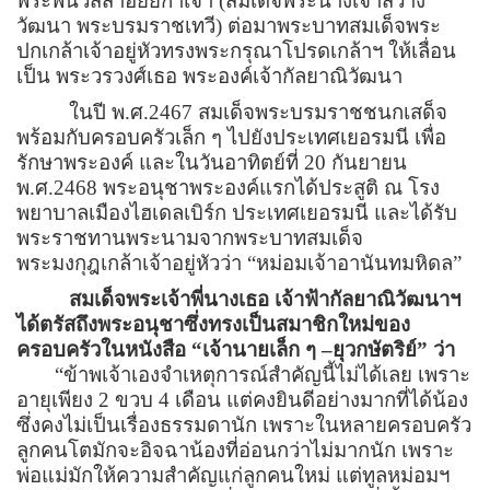
พระพันวัสสาอัยยิกาเจ้า
(
สมเด็จพระนางเจ้าสว่าง
วัฒนา พระบรมราชเทวี) ต่อมาพระบาทสมเด็จพระ
ปกเกล้าเจ้าอยู่หัวทรงพระกรุณาโปรดเกล้าฯ ให้เลื่อน
เป็น พระวรวงศ์เธอ พระองค์เจ้ากัลยาณิวัฒนา
ในปี พ.ศ.
2467
สมเด็จพระบรมราชชนกเสด็จ
พร้อมกับครอบครัวเล็ก ๆ ไปยังประเทศเยอรมนี เพื่อ
รักษาพระองค์ และในวันอาทิตย์ที่
20
กันยายน
พ.ศ.
2468
พระอนุชาพระองค์แรกได้ประสูติ ณ โรง
พยาบาลเมืองไฮเดลเบิร์ก ประเทศเยอรมนี และได้รับ
พระราชทานพระนามจากพระบาทสมเด็จ
พระมงกุฎเกล้าเจ้าอยู่หัวว่า
“
หม่อมเจ้าอานันทมหิดล
”
สมเด็จพระเจ้าพี่นางเธอ เจ้าฟ้ากัลยาณิวัฒนาฯ
ได้ตรัสถึงพระอนุชาซึ่งทรงเป็นสมาชิกใหม่ของ
ครอบครัวในหนังสือ
“
เจ้านายเล็ก ๆ
–
ยุวกษัตริย์
”
ว่า
“
ข้าพเจ้าเองจำเหตุการณ์สำคัญนี้ไม่ได้เลย เพราะ
อายุเพียง
2
ขวบ
4
เดือน แต่คงยินดีอย่างมากที่ได้น้อง
ซึ่งคงไม่เป็นเรื่องธรรมดานัก เพราะในหลายครอบครัว
ลูกคนโตมักจะอิจฉาน้องที่อ่อนกว่าไม่มากนัก เพราะ
พ่อแม่มักให้ความสำคัญแก่ลูกคนใหม่ แต่ทูลหม่อมฯ