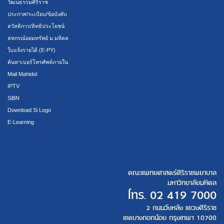
วัฒนธรรมศิริราช
ประกาศ/ระเบียบ/ข้อบังคับ
สวัสดิการ/สิทธิประโยชน์
สหกรณ์ออมทรัพย์ ม.มหิดล
ใบแจ้งรายได้ (E-PY)
ค้นหาเบอร์โทรศัพท์ภายใน
Mail Mahidol
IPTV
SiBN
Download Si Logo
E-Learning
คณะแพทยศาสตร์ศิริราชพยาบาล
มหาวิทยาลัยมหิดล
โทร.
02 419 7000
2 ถนนวังหลัง แขวงศิริราช
เขตบางกอกน้อย กรุงเทพฯ 10700