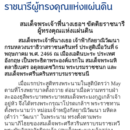
ราชนารีผู้ทรงคุณแห่งแผ่นดิน
สมเด็จพระเจ้าพี่นางเธอฯ
ขัตติยราชนารี
ผู้ทรงคุณแห่งแผ่นดิน
สมเด็จพระเจ้าพี่นางเธอ เจ้าฟ้ากัลยาณิวัฒนา
กรมหลวงนราธิวาสราชนครินทร์ ประสูติเมื่อวันที่
6
พฤษภาคม พ.ศ.
2466
ณ เมืองเอดินบะระ ประเทศ
อังกฤษ เป็นพระธิดาพระองค์แรกใน สมเด็จพระมหิ
ตลาธิเบศร อดุลยเดชวิกรม พระบรมราชชนก และ
สมเด็จพระศรีนครินทราบรมราชชนนี
เมื่อแรกประสูติทรงพระนามในสูติบัตรว่า
May
ตามที่โรงพยาบาลตั้งถวาย ต่อมาเมื่อความทราบฝ่า
ละอองธุลีพระบาทพระบาทสมเด็จพระมงกุฎเกล้าเจ้า
อยู่หัว จึงได้ทรงพระกรุณาโปรดเกล้าฯ พระราชทาน
ตั้งพระนามว่า หม่อมเจ้าหญิงกัลยาณิวัฒนา มหิดล
(คำว่า
"
วัฒนา" ในพระนาม ทรงตั้งตามพระ
นามาภิไธยของสมเด็จพระศรีสวรินทราบรมราชเทวี