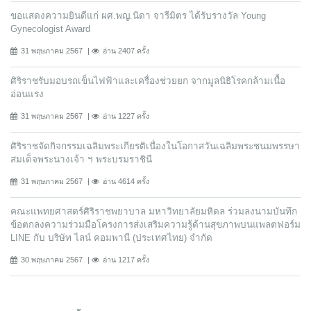
ขอแสดงความยินดีแก่ ผศ.พญ.นิดา จารีมิตร ได้รับรางวัล Young
Gynecologist Award
31 พฤษภาคม 2567
อ่าน 2407 ครั้ง
ศิริราชรับมอบรถเข็นไฟฟ้าและเครื่องช่วยยก จากมูลนิธิโรคกล้ามเนื้อ
อ่อนแรง
31 พฤษภาคม 2567
อ่าน 1227 ครั้ง
ศิริราชจัดกิจกรรมเฉลิมพระเกียรติเนื่องในโอกาสวันเฉลิมพระชนมพรรษา
สมเด็จพระนางเจ้า ฯ พระบรมราชินี
31 พฤษภาคม 2567
อ่าน 4614 ครั้ง
คณะแพทยศาสตร์ศิริราชพยาบาล มหาวิทยาลัยมหิดล ร่วมลงนามบันทึก
ข้อตกลงความร่วมมือโครงการส่งเสริมความรู้ด้านสุขภาพบนแพลตฟอร์ม
LINE กับ บริษัท ไลน์ คอมพานี (ประเทศไทย) จํากัด
30 พฤษภาคม 2567
อ่าน 1217 ครั้ง