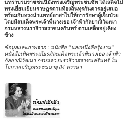
นทราบรมราชชนนียังทรงเจริญพระชนชีพ ได้เสด็จไป
ทรงเยี่ยมเยียนราษฎรตามท้องถิ่นทุรกันดารอยู่เสมอ
พร้อมกับทรงนำแพทย์อาสาไปให้การรักษาผู้เจ็บป่วย
โดยมีสมเด็จพระเจ้าพี่นางเธอ เจ้าฟ้ากัลยาณิวัฒนา
กรมหลวงนราธิวาสราชนครินทร์ ตามเสด็จอยู่เคียง
ข้าง
ข้อมูลและภาพจาก : หนังสือ
“
แสงหนึ่งคือรุ้งงาม
”
หนังสือเทิดพระเกียรติสมเด็จพระเจ้าพี่นางเธอ เจ้าฟ้า
กัลยาณิวัฒนา กรมหลวงนราธิวาสราชนครินทร์ ใน
โอกาสเจริญพระชนมายุ
84
พรรษา