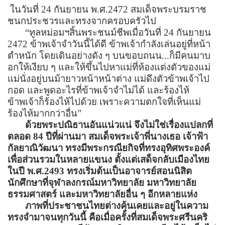
ในวันที่
24
กันยายน พ.ศ.
2472
สมเด็จพระบรมราช
ชนกประชว
ร
และทรงจากครอบครัวไป
“
ทูลหม่อมฯสิ้นพระชนม์ชีพเมื่อวันที่
24
กันยายน
2472
ข้าพเจ้าจำวันนี้ได้ดี ข้าพเจ้ากำลังเล่นอยู่ที่หน้า
ตำหนัก โดยเดินอย่างดัง ๆ บนขอบถนน...ก็มีคนมาบ
อกให้เงียบ ๆ และให้ขึ้นไปหาแม่ที่ห้องแต่งตัวของแม่
แม่นั่งอยู่บนม้ายาวหน้าหน้าต่าง แม่ดึงตัวข้าพเจ้าไป
กอด และพูดอะไรที่ข้าพเจ้าจำไม่ได้ และร้องไห้
ข้าพเจ้าก็ร้องไห้ไปด้วย เพราะความตกใจที่เห็นแม่
ร้องไห้มากกว่าอื่น
”
ด้วยพระปณิธานอันแน่วแน่ จึงไม่ใช่เรื่องแปลกที่
ตลอด
84
ปีที่ผ่านมา สมเด็จพระเจ้าพี่นางเธอ เจ้าฟ้า
กัลยาณิวัฒนา ทรงมีพระกรณียกิจที่ทรงอุทิศพระองค์
เพื่อส่วนรวมในหลายแขนง ตั้งแต่เสด็จกลับเมืองไทย
ในปี พ.ศ.
2493
ทรงเริ่มต้นเป็นอาจารย์สอนนิสิต
นักศึกษาที่จุฬาลงกรณ์มหาวิทยาลัย มหาวิทยาลัย
ธรรมศาสตร์ และมหาวิทยาลัยอื่น ๆ อีกหลายแห่ง
ภาพที่ประชาชนไทยต่างคุ้นเคยและอยู่ในความ
ทรงจำมาจนทุกวันนี้ คือเมื่อครั้งที่สมเด็จพระศรีนคริ