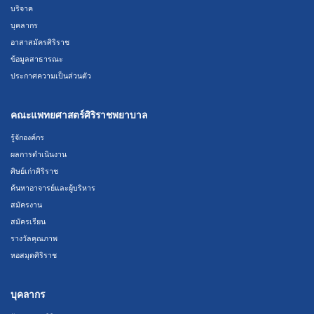
บริจาค
บุคลากร
อาสาสมัครศิริราช
ข้อมูลสาธารณะ
ประกาศความเป็นส่วนตัว
คณะแพทยศาสตร์ศิริราชพยาบาล
รู้จักองค์กร
ผลการดำเนินงาน
ศิษย์เก่าศิริราช
ค้นหาอาจารย์และผู้บริหาร
สมัครงาน
สมัครเรียน
รางวัลคุณภาพ
หอสมุดศิริราช
บุคลากร