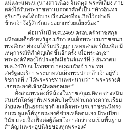
แม่และแหนน (นางสาวเนื่อง จินตตุล พระพี่เลี้ยง ภาย
หลังได้รับพระราชทานบรรดาศักดิ์เป็น
“
ท้าวอินทร
สุริยา
”)
คงได้อธิบายเรื่องน้องที่จะเกิดไว้อย่างดี
ข้าพเจ้าจึงรู้สึกรักและอยากช่วยเลี้ยงน้อง
”
ต่อมาในปี พ.ศ.
2469
ครอบครัวราชสกุล
มหิดลเสด็จยังสหรัฐอเมริกา สมเด็จพระบรมราชชนก
ทรงศึกษาต่อจนได้รับปริญญาแพทยศาสตร์บัณฑิต มี
เหตุการณ์ที่สำคัญเกิดขึ้นอีกครั้ง เมื่อพระอนุชา
พระองค์ที่สองได้ประสูติเมื่อวันจันทร์ที่
5
ธันวาคม
พ.ศ.
2470
ณ โรงพยาบาลเคมบริดจ์ ประเทศ
สหรัฐอเมริกา พระบาทสมเด็จพระปกเกล้าเจ้าอยู่หัว
รัชกาลที่
7
ได้พระราชทานพระนามว่า
“
พระวรวงศ์
เธอพระองค์เจ้าภูมิพลอดุลเดช
”
ทั้งสามพระองค์พี่น้องในราชสกุลมหิดล ต่างสนิม
สนมรักใคร่ผูกพันทรงเติบโตขึ้นท่ามกลางความเรียบ
ง่ายและเป็นธรรมชาติ สมเด็จพระบรมราชชนนีทรง
อบรมดูแลให้ทุกพระองค์ช่วยเหลือตนเอง มีระเบียบ
วินัย และเอื้อเฟื้อต่อผู้ด้อยโอกาสกว่า จนเป็นพื้นฐาน
สำคัญในพระอุปนิสัยของทุกพระองค์