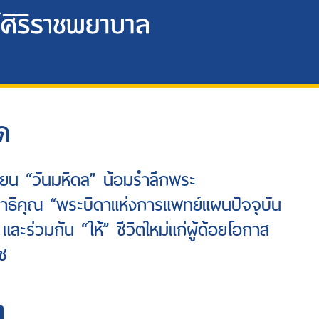
ด
ยน “วันมหิดล” น้อมรำลึกพระ
ธิคุณ “พระบิดาแห่งการแพทย์แผนปัจจุบัน
ละร่วมกัน “ให้” ชีวิตใหม่แก่ผู้ด้อยโอกาส
าช