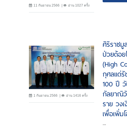
11 กันยายน 2566
อ่าน 1027 ครั้ง
ศิริราชม
ป่วยด้อยโ
(High C
กุศลแด่ร
100 ปี วั
กัลยาณิว
1 กันยายน 2566
อ่าน 1416 ครั้ง
ราย วงเง
เพื่อเพิ่
...