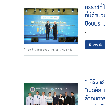
ศิริราชท
ที่มีจำน
ปีงบประ
...
อ่านต่อ
25 สิงหาคม 2566
อ่าน 454 ครั้ง
“ ศิริราช
“เมดิคัล
ล้ำกับกา