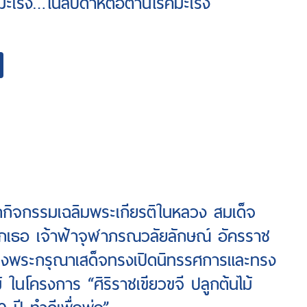
่องมะเร็ง…ในสัปดาห์ต่อต้านโรคมะเร็ง
ัดกิจกรรมเฉลิมพระเกียรติในหลวง สมเด็จ
ูกเธอ เจ้าฟ้าจุฬาภรณวลัยลักษณ์ อัครราช
ทรงพระกรุณาเสด็จทรงเปิดนิทรรศการและทรง
้ ในโครงการ “ศิริราชเขียวขจี ปลูกต้นไม้