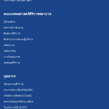
ประกาศความเป็นส่วนตัว
คณะแพทยศาสตร์ศิริราชพยาบาล
รู้จักองค์กร
ผลการดำเนินงาน
ศิษย์เก่าศิริราช
ค้นหาอาจารย์และผู้บริหาร
สมัครงาน
สมัครเรียน
รางวัลคุณภาพ
หอสมุดศิริราช
บุคลากร
วัฒนธรรมศิริราช
ประกาศ/ระเบียบ/ข้อบังคับ
สวัสดิการ/สิทธิประโยชน์
สหกรณ์ออมทรัพย์ ม.มหิดล
ใบแจ้งรายได้ (E-PY)