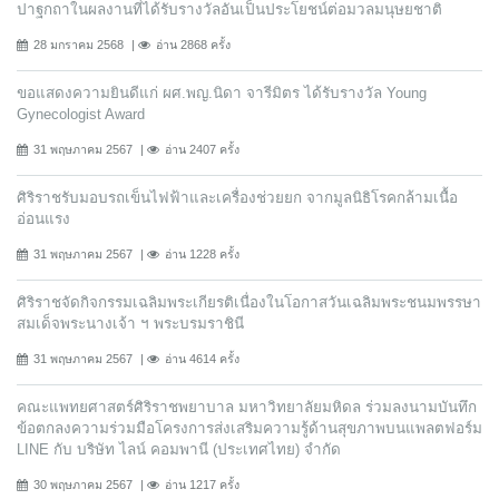
ปาฐกถาในผลงานที่ได้รับรางวัลอันเป็นประโยชน์ต่อมวลมนุษยชาติ
28 มกราคม 2568
อ่าน 2868 ครั้ง
ขอแสดงความยินดีแก่ ผศ.พญ.นิดา จารีมิตร ได้รับรางวัล Young
Gynecologist Award
31 พฤษภาคม 2567
อ่าน 2407 ครั้ง
ศิริราชรับมอบรถเข็นไฟฟ้าและเครื่องช่วยยก จากมูลนิธิโรคกล้ามเนื้อ
อ่อนแรง
31 พฤษภาคม 2567
อ่าน 1228 ครั้ง
ศิริราชจัดกิจกรรมเฉลิมพระเกียรติเนื่องในโอกาสวันเฉลิมพระชนมพรรษา
สมเด็จพระนางเจ้า ฯ พระบรมราชินี
31 พฤษภาคม 2567
อ่าน 4614 ครั้ง
คณะแพทยศาสตร์ศิริราชพยาบาล มหาวิทยาลัยมหิดล ร่วมลงนามบันทึก
ข้อตกลงความร่วมมือโครงการส่งเสริมความรู้ด้านสุขภาพบนแพลตฟอร์ม
LINE กับ บริษัท ไลน์ คอมพานี (ประเทศไทย) จํากัด
30 พฤษภาคม 2567
อ่าน 1217 ครั้ง