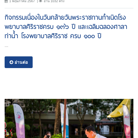
1 พฤษภาคม 2567
อ่าน 1032 ครั้ง
กิจกรรมเนื่องในวันคล้ายวันพระราชทานกำเนิดโรง
พยาบาลศิริราชครบ ๑๓๖ ปี เเละเฉลิมฉลองศาลา
ท่าน้ำ โรงพยาบาลศิริราช ครบ ๑๐๐ ปี
...
อ่านต่อ