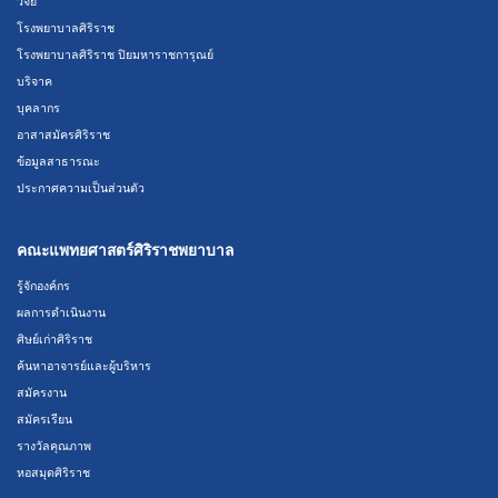
วิจัย
โรงพยาบาลศิริราช
โรงพยาบาลศิริราช ปิยมหาราชการุณย์
บริจาค
บุคลากร
อาสาสมัครศิริราช
ข้อมูลสาธารณะ
ประกาศความเป็นส่วนตัว
คณะแพทยศาสตร์ศิริราชพยาบาล
รู้จักองค์กร
ผลการดำเนินงาน
ศิษย์เก่าศิริราช
ค้นหาอาจารย์และผู้บริหาร
สมัครงาน
สมัครเรียน
รางวัลคุณภาพ
หอสมุดศิริราช