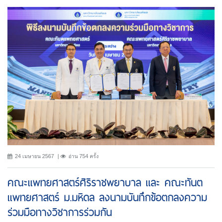
24 เมษายน 2567
อ่าน 754 ครั้ง
คณะแพทยศาสตร์ศิริราชพยาบาล เเละ คณะทันต
แพทยศาสตร์ ม.มหิดล ลงนามบันทึกข้อตกลงความ
ร่วมมือทางวิชาการร่วมกัน