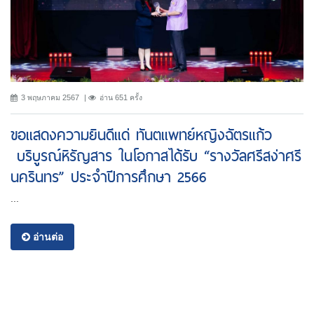
3 พฤษภาคม 2567
อ่าน 651 ครั้ง
ขอแสดงความยินดีแด่ ทันตแพทย์หญิงฉัตรแก้ว
บริบูรณ์หิรัญสาร ในโอกาสได้รับ “รางวัลศรีสง่าศรี
นครินทร” ประจำปีการศึกษา 2566
...
อ่านต่อ