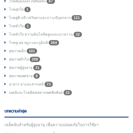
โรคสมองและไขสันหลัง
67
โรคสุกใส
1
โรคสูติ-นรีเวชวิทยาและภาวะมีบุตรยาก
121
โรคหัวใจ
1
โรคหัวใจ ความดันโลหิตสูงและเบาหวาน
32
โรคหู คอ จมูก และภูมิแพ้
264
สุขภาพเด็ก
101
สุขภาพทั่วไป
208
สุขภาพผู้สูงอายุ
31
สุขภาพเพศชาย
8
อาหาร ยาและสารเคมี
73
เอดส์และโรคติดต่อทางเพศสัมพันธ์
22
บทความล่าสุด
เคล็ดลับสำหรับผู้สูงอายุ เพื่อความปลอดภัยในการใช้ยา