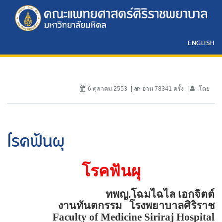
ENGLISH
6 ตุลาคม 2553
อ่าน 78341 ครั้ง
โดย
โรคฟันผุ
โรคฟันผุ
ทพญ.โฉมไฉไล เอกจิตต์
งานทันตกรรม
โรงพยาบาลศิริราช
Faculty of
Medicine
Siriraj
Hospital