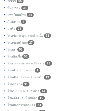
จิตเวช
65
ทันตกรรม
38
แพทย์แผนไทย
24
ภัยอัตราย
8
มะเร็ง
73
โรคข้อกระดูกและกล้ามเนื้อ
51
โรคของเต้านม
27
โรคตา
51
โรคติดเชื้อ
55
โรคไตและกระเพาะปัสสาวะ
23
โรคปวดเส้นประสาท
1
โรคปอดและทางเดินหายใจ
19
โรคผิวหนัง
91
โรคระบบทางเดินอาหาร
44
โรคเลือดและน้ำเหลือง
15
โรคศัลยกรรมตกแต่ง
23