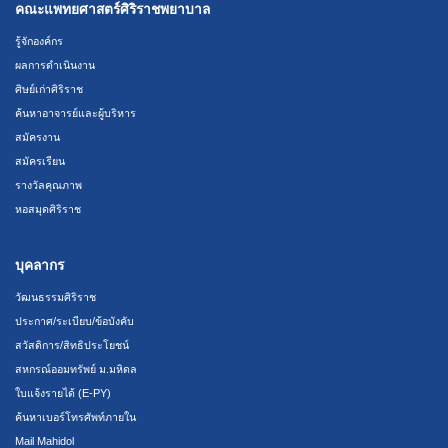
คณะแพทยศาสตร์ศิริราชพยาบาล
รู้จักองค์กร
ผลการดำเนินงาน
ศิษย์เก่าศิริราช
ค้นหาอาจารย์และผู้บริหาร
สมัครงาน
สมัครเรียน
รางวัลคุณภาพ
หอสมุดศิริราช
บุคลากร
วัฒนธรรมศิริราช
ประกาศ/ระเบียบ/ข้อบังคับ
สวัสดิการ/สิทธิประโยชน์
สหกรณ์ออมทรัพย์ ม.มหิดล
ใบแจ้งรายได้ (E-PY)
ค้นหาเบอร์โทรศัพท์ภายใน
Mail Mahidol