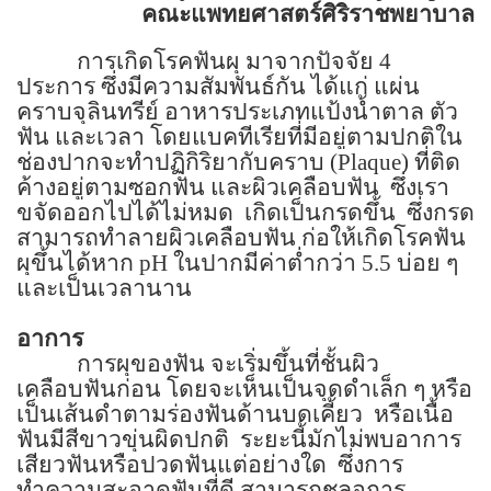
คณะแพทยศาสตร์ศิริราชพยาบาล
การเกิดโรคฟันผุ มาจากปัจจัย
4
ประการ ซึ่งมีความสัมพันธ์กัน ได้แก่ แผ่น
คราบจุลินทรีย์ อาหารประเภทแป้งน้ำตาล ตัว
ฟัน และเวลา โดยแบคทีเรียที่มีอยู่ตามปกติใน
ช่องปากจะทำปฏิกิริยากับคราบ (
Plaque)
ที่ติด
ค้างอยู่ตามซอกฟัน และผิวเคลือบฟัน
ซึ่งเรา
ขจัดออกไปได้ไม่หมด
เกิดเป็นกรดขึ้น
ซึ่งกรด
สามารถทำลายผิวเคลือบฟัน ก่อให้เกิดโรคฟัน
ผุขึ้นได้หาก
pH
ในปากมีค่าต่ำกว่า
5.5
บ่อย ๆ
และเป็นเวลานาน
อาการ
การผุของฟัน จะเริ่มขึ้นที่ชั้นผิว
เคลือบฟันก่อน โดยจะเห็นเป็นจุดดำเล็ก ๆ หรือ
เป็นเส้นดำตามร่องฟันด้านบดเคี้ยว
หรือเนื้อ
ฟันมีสีขาวขุ่นผิดปกติ
ระยะนี้มักไม่พบอาการ
เสียวฟันหรือปวดฟันแต่อย่างใด
ซึ่งการ
ทำความสะอาดฟันที่ดี สามารถชลอการ