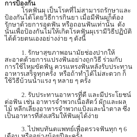
การป้องกัน
โรคฟันผุ เป็นโรคที่ไม่สามารถรักษาและ
ป้องกันได้โดยวิธีการกินยา เมื่อมีฟันผุก็ต้อง
รักษาด้วยการอุดฟัน หรือถอนฟันเท่านั้น
ดัง
นั้นเพื่อป้องกันไม่ให้เกิดโรคฟันผุเรามีวิธีปฏิบัติ
ได้ด้วยตนเองอย่างง่าย ๆ ดังนี้
1.
รักษาสุขภาพอนามัยช่องปากให้
สะอาดด้วยการแปรงฟันอย่างถูกวิธี ร่วมกับ
การใช้ไหมขัดฟัน ควรแหรงฟันหลังรับประทาน
อาหารเสร็จทุกครั้ง
หรือถ้าทำได้ไม่สะดวก ก็
ใช้วิธีบ้วนน้ำแรง ๆ หลาย ๆ ครั้ง
2.
รับประทานอาหารที่ดี และมีประโยชน์
ต่อฟัน เช่น อาหารจำพวกเนื้อสัตว์ ผักและผล
ไม้ หลีกเลี่ยงอาหารจำพวกแป้งและน้ำตาล ซึ่ง
เป็นอาหารที่ส่งเสริมให้ฟันผุได้ง่าย
3.
ไปพบทันตแพทย์เพื่อตรวจฟันทุก ๆ
6
เดือน หรืออย่างน้อยปีละครั้ง