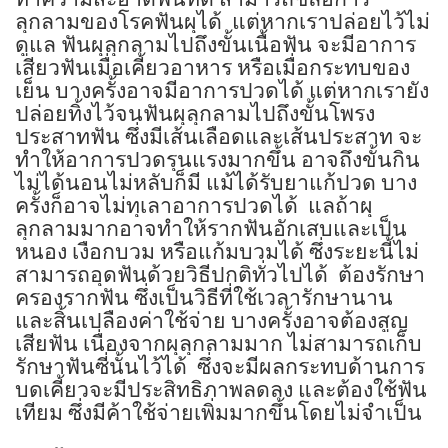
ลุกลามของโรคฟันผุได้
แต่หากเราปล่อยไว้ไม่
ดูแล ฟันผุลุกลามไปถึงขั้นเนื้อฟัน จะมีอาการ
เสียวฟันเมื่อเคี้ยวอาหาร หรือเมื่อกระทบของ
เย็น บางครั้งอาจมีอาการปวดได้ แต่หากเรายัง
ปล่อยทิ้งไว้จนฟันผุลุกลามไปถึงขั้นโพรง
ประสาทฟัน ซึ่งมีเส้นเลือดและเส้นประสาท จะ
ทำให้อาการปวดรุนแรงมากขึ้น อาจถึงขั้นกิน
ไม่ได้นอนไม่หลับก็มี แม้ได้รับยาแก้ปวด บาง
ครั้งก็อาจไม่ทุเลาอาการปวดได้
แลถ้าผุ
ลุกลามมากอาจทำให้รากฟันอักเสบและเป็น
หนอง เงือกบวม หรือแก้มบวมได้
ซึ่งระยะนี้ไม่
สามารถอุดฟันด้วยวิธีปกติทั่วไปได้
ต้องรักษา
ครองรากฟัน ซึ่งเป็นวิธีที่ใช้เวลารักษานาน
และสิ้นเปลืองค่าใช้จ่าย บางครั้งอาจต้องสูญ
เสียฟัน เนื่องจากผุลุกลามมาก ไม่สามารถเก็บ
รักษาฟันซี่นั้นไว้ได้
ซึ่งจะมีผลกระทบด้านการ
บดเคี้ยวจะมีประสิทธิภาพลดลง และต้องใช้ฟัน
เทียม ซึ่งมีค้าใช้จ่ายเพิ่มมากขึ้นโดยไม่จำเป็น