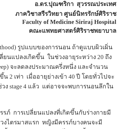
อ.ดร.ปุณฑริกา
สุวรรณประเทศ
ภาควิชาสรีรวิทยา ศูนย์นิทรรักษ์ศิริราช
Faculty of
Medicine
Siriraj
Hospital
คณะแพทยศาสตร์ศิริราชพยาบาล
lthood) รูปแบบของการนอน ถ้าดูแบบผิวเผิ่น
ลี่ยนแปลงเกิดขึ้น
ในช่วงอายุระหว่าง
20
ถึง
eep)
จะลดลงประมาณครึ่งหนึ่ง และจำนวน
ขึ้น
2
เท่า
เมื่ออายุย่างเข้า
40
ปี โดยทั่วไปจะ
ช่วง
stage 4
แล้ว
แต่อาจจะพบการนอนลึกใน
ครรภ์
การเปลี่ยนแปลงที่เกิดขึ้นกับร่างกายมี
ช่วงไตรมาสแรก
หญิงมีครรภ์บางคนจะมี