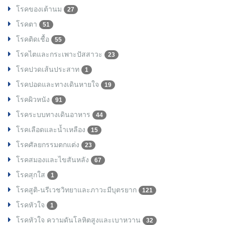
โรคของเต้านม
27
โรคตา
51
โรคติดเชื้อ
55
โรคไตและกระเพาะปัสสาวะ
23
โรคปวดเส้นประสาท
1
โรคปอดและทางเดินหายใจ
19
โรคผิวหนัง
91
โรคระบบทางเดินอาหาร
44
โรคเลือดและน้ำเหลือง
15
โรคศัลยกรรมตกแต่ง
23
โรคสมองและไขสันหลัง
67
โรคสุกใส
1
โรคสูติ-นรีเวชวิทยาและภาวะมีบุตรยาก
121
โรคหัวใจ
1
โรคหัวใจ ความดันโลหิตสูงและเบาหวาน
32