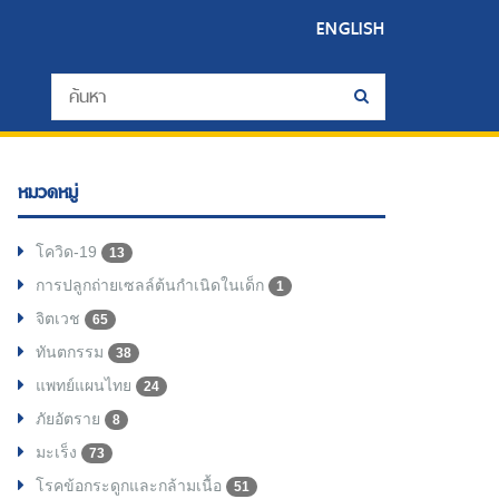
ENGLISH
หมวดหมู่
โควิด-19
13
การปลูกถ่ายเซลล์ต้นกำเนิดในเด็ก
1
จิตเวช
65
ทันตกรรม
38
แพทย์แผนไทย
24
ภัยอัตราย
8
มะเร็ง
73
โรคข้อกระดูกและกล้ามเนื้อ
51