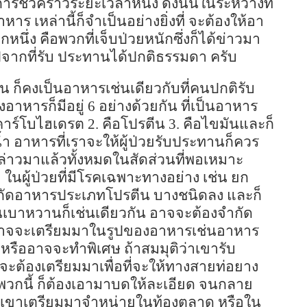
ชั่วคราวระยะเวลาหนึ่ง ดังนั้นในระหว่างที่
หาร เหล่านี้ก็จำเป็นอย่างยิ่งที่ จะต้องให้อา
นึ่ง คือพวกที่เจ็บป่วยหนักซึ่งก็ได้ข่าวมา
ไปจากที่รับ ประทานได้ปกติธรรมดา ครับ
ั้น ก็คงเป็นอาหารเช่นเดียวกับที่คนปกติรับ
อาหารก็มีอยู่
6
อย่างด้วยกัน ที่เป็นอาหาร
กคาร์โบไฮเดรต
2.
คือโปรตีน
3.
คือไขมันและก็
้ำ อาหารที่เราจะให้ผู้ป่วยรับประทานก็ควร
่กล่าวมาแล้วทั้งหมดในสัดส่วนที่พอเหมาะ
 ในผู้ป่วยที่มีโรคเฉพาะทางอย่าง เช่น ยก
งจำกัดอาหารประเภทโปรตีน บางชนิดลง และก็
ป็นเบาหวานก็เช่นเดียวกัน อาจจะต้องจำกัด
ี้ อาจจะเตรียมมาในรูปของอาหารเช่นอาหาร
้ หรืออาจจะทำพิเศษ ถ้าสมมุติว่าเขารับ
ะต้องเตรียมมาเพื่อที่จะให้ทางสายท่อยาง
พวกนี้ ก็ต้องเอามาบดให้ละเอียด จนกลาย
ี่เขาเตรียมมาจำหน่ายในท้องตลาด หรือใน