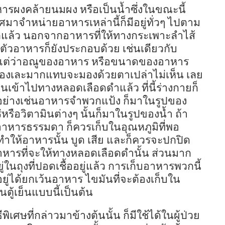
ารผงคล้ายนมผง หรือเป็นน้ำซึ่งในขณะนี้
มาจำหน่ายอาหารเหล่านี้ก็มีอยู่ทั่วๆ ไปตาม
ล้ว นอกจากอาหารที่ให้ทางกระเพาะลำไส้
งตัวอาหารก็ยังประกอบด้วย เช่นเดียวกับ
บ แต่ว่าอณูของอาหาร หรือขนาดของอาหาร
นต้องเละมากแทบจะมองด้วยตาเปล่าไม่เห็น เลย
ผ่านเข้าไปทางหลอดเลือดดำแล้ว ที่นี้ร่างกายก็
อย่างเช่นอาหารจำพวกแป้ง ก็มาในรูปของ
รือวิตามินต่างๆ นั้นก็มาในรูปของน้ำ ถ้า
็นอาหารธรรมดา ก็ควรเก็บในอุณหภูมิที่พอ
่ทำให้อาหารนั้น บูด เสีย และก็ควรจะปกปิด
นอาหารที่จะให้ทางหลอดเลือดดำนั้น ส่วนมาก
่ในถุงที่ปอดเชื้ออยู่แล้ว การเก็บอาหารพวกนี้
ู่ได้ยกเว้นอาหาร ไขมันที่จะต้องเก็บใน
นตู้เย็นแบบนี้เป็นต้น
ิเศษที่กล่าวมาข้างต้นนั้น ก็มีใช้ได้ในผู้ป่วย