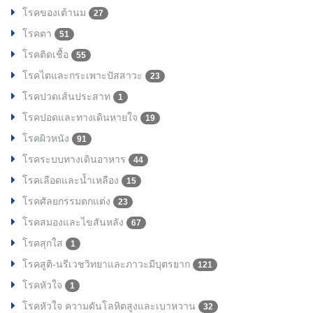
โรคของเต้านม
27
โรคตา
51
โรคติดเชื้อ
55
โรคไตและกระเพาะปัสสาวะ
23
โรคปวดเส้นประสาท
1
โรคปอดและทางเดินหายใจ
19
โรคผิวหนัง
91
โรคระบบทางเดินอาหาร
44
โรคเลือดและน้ำเหลือง
15
โรคศัลยกรรมตกแต่ง
23
โรคสมองและไขสันหลัง
67
โรคสุกใส
1
โรคสูติ-นรีเวชวิทยาและภาวะมีบุตรยาก
121
โรคหัวใจ
1
โรคหัวใจ ความดันโลหิตสูงและเบาหวาน
32