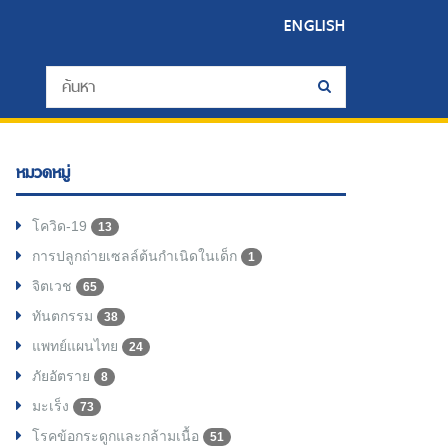
ENGLISH
หมวดหมู่
โควิด-19
13
การปลูกถ่ายเซลล์ต้นกำเนิดในเด็ก
1
จิตเวช
65
ทันตกรรม
38
แพทย์แผนไทย
24
ภัยอัตราย
8
มะเร็ง
73
โรคข้อกระดูกและกล้ามเนื้อ
51