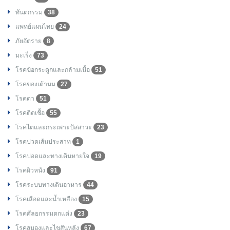
ทันตกรรม
38
แพทย์แผนไทย
24
ภัยอัตราย
8
มะเร็ง
73
โรคข้อกระดูกและกล้ามเนื้อ
51
โรคของเต้านม
27
โรคตา
51
โรคติดเชื้อ
55
โรคไตและกระเพาะปัสสาวะ
23
โรคปวดเส้นประสาท
1
โรคปอดและทางเดินหายใจ
19
โรคผิวหนัง
91
โรคระบบทางเดินอาหาร
44
โรคเลือดและน้ำเหลือง
15
โรคศัลยกรรมตกแต่ง
23
โรคสมองและไขสันหลัง
67