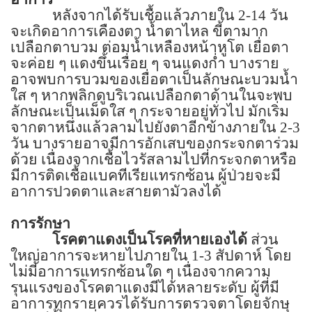
หลังจากได้รับเชื้อแล้วภายใน
2-14
วัน
จะเกิดอาการเคืองตา น้ำตาไหล ขี้ตามาก
เปลือกตาบวม ต่อมน้ำเหลืองหน้าหูโต
เยื่อตา
จะค่อย ๆ แดงขึ้นเรื่อย ๆ จนแดงก่ำ บางราย
อาจพบการบวมของเยื่อตาเป็นลักษณะบวมน้ำ
ใส ๆ หากพลิกดูบริเวณเปลือกตาด้านในจะพบ
ลักษณะเป็นเม็ดใส ๆ กระจายอยู่ทั่วไป มักเริ่ม
จากตาหนึ่งแล้วลามไปยังตาอีกข้างภายใน
2-3
วัน บางรายอาจมีการอักเสบของกระจกตาร่วม
ด้วย เนื่องจากเชื้อไวรัสลามไปที่กระจกตาหรือ
มีการติดเชื้อแบคทีเรียแทรกซ้อน ผู้ป่วยจะมี
อาการปวดตาและสายตามัวลงได้
การรักษา
โรคตาแดงเป็นโรคที่หายเองได้
ส่วน
ใหญ่อาการจะหายไปภายใน
1-3
สัปดาห์ โดย
ไม่มีอาการแทรกซ้อนใด ๆ เนื่องจากความ
รุนแรงของโรคตาแดงมีได้หลายระดับ ผู้ที่มี
อาการทุกรายควรได้รับการตรวจตาโดยจักษุ