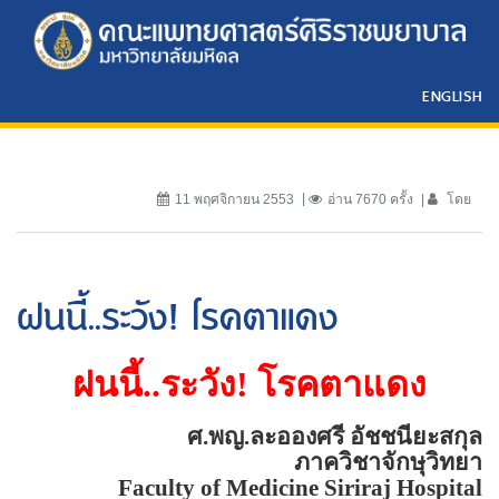
ENGLISH
11 พฤศจิกายน 2553
อ่าน 7670 ครั้ง
โดย
ฝนนี้..ระวัง! โรคตาแดง
ฝนนี้..ระวัง! โรคตาแดง
ศ.พญ.ละอองศรี
อัชชนียะสกุล
ภาควิชาจักษุวิทยา
Faculty of
Medicine
Siriraj
Hospital