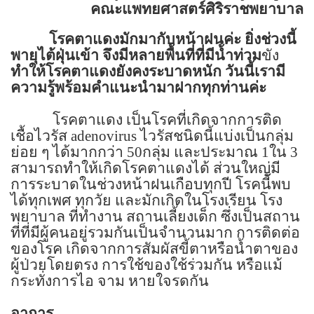
คณะแพทยศาสตร์ศิริราชพยาบาล
โรคตาแดงมักมากับหน้าฝนค่ะ ยิ่งช่วงนี้
พายุไต้ฝุ่นเข้า จึงมีหลายพื้นที่ที่มีน้ำท่วม
ขัง
ทำให้โรคตาแดงยังคงระบาดหนัก วันนี้เรามี
ความรู้พร้อมคำแนะนำมาฝากทุกท่านค่ะ
โรคตาแดง เป็นโรคที่เกิดจากการติด
เชื้อไวรัส
adenovirus
ไวรัสชนิดนี้แบ่งเป็นกลุ่ม
ย่อย ๆ ได้มากกว่า
50
กลุ่ม และประมาณ
1
ใน
3
สามารถทำให้เกิดโรคตาแดงได้ ส่วนใหญ่มี
การระบาดในช่วงหน้าฝนเกือบทุกปี โรคนี้พบ
ได้ทุกเพศ ทุกวัย และมักเกิดในโรงเรียน โรง
พยาบาล ที่ทำงาน สถานเลี้ยงเด็ก ซึ่งเป็นสถาน
ที่ที่มีผู้คนอยู่รวมกันเป็นจำนวนมาก การติดต่อ
ของโรค เกิดจากการสัมผัสขี้ตาหรือน้ำตาของ
ผู้ป่วยโดยตรง การใช้ของใช้ร่วมกัน หรือแม้
กระทั่งการไอ จาม หายใจรดกัน
อาการ