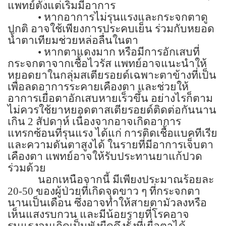
แพทย์ตั้งแต่เริ่มมีอาการ
•
หากอาการไม่รุนแรงและกระจกตาดู
ปกติ อาจใช้เพียงการประคบเย็น ร่วมกับหยอด
น้ำตาเทียมช่วยหล่อลื่นในตา
•
หากตาแดงมาก หรือมีการอักเสบที่
กระจกตาจากเชื้อไวรัส แพทย์อาจแนะนำให้
หยอดยาในกลุ่มสเตียรอยด์เฉพาะตาข้างที่เป็น
เพื่อลดอาการระคายเคืองตา และช่วยให้
อาการเยื่อตาอักเสบหายเร็วขึ้น อย่างไรก็ตาม
ไม่ควรใช้ยาหยอดตาสเตียรอยด์ติดต่อกันนาน
เกิน
2
สัปดาห์ เนื่องจากอาจเกิดอาการ
แทรกซ้อนที่รุนแรง ได้แก่ การติดเชื้อแบคทีเรีย
และความดันตาสูงได้ ในรายที่มีอาการเจ็บตา
เคืองตา แพทย์อาจให้รับประทานยาแก้ปวด
ร่วมด้วย
นอกเหนือจากนี้ มีเพียงประมาณร้อยละ
20-50
ของผู้ป่วยที่เกิดจุดขาว ๆ ที่กระจกตา
นานเป็นเดือน ซึ่งอาจทำให้สายตามัวลงหรือ
เห็นแสงรบกวน และมีน้อยรายที่โรคอาจ
รุนแรงจนเกิดเป็นพังผืดดึงรั้งที่เยื่อตาได้