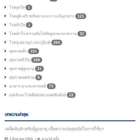
โรคสุกใส
1
โรคสูติ-นรีเวชวิทยาและภาวะมีบุตรยาก
121
โรคหัวใจ
1
โรคหัวใจ ความดันโลหิตสูงและเบาหวาน
32
โรคหู คอ จมูก และภูมิแพ้
264
สุขภาพเด็ก
101
สุขภาพทั่วไป
208
สุขภาพผู้สูงอายุ
31
สุขภาพเพศชาย
8
อาหาร ยาและสารเคมี
73
เอดส์และโรคติดต่อทางเพศสัมพันธ์
22
บทความล่าสุด
เคล็ดลับสำหรับผู้สูงอายุ เพื่อความปลอดภัยในการใช้ยา
3 สิงหาคม 2569
อ่าน 62 ครั้ง