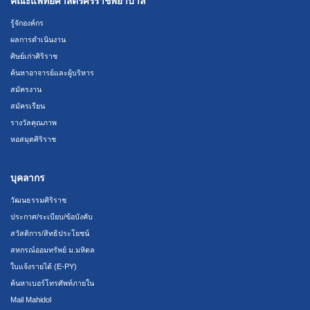
คณะแพทยศาสตร์ศิริราชพยาบาล
รู้จักองค์กร
ผลการดำเนินงาน
ศิษย์เก่าศิริราช
ค้นหาอาจารย์และผู้บริหาร
สมัครงาน
สมัครเรียน
รางวัลคุณภาพ
หอสมุดศิริราช
บุคลากร
วัฒนธรรมศิริราช
ประกาศ/ระเบียบ/ข้อบังคับ
สวัสดิการ/สิทธิประโยชน์
สหกรณ์ออมทรัพย์ ม.มหิดล
ใบแจ้งรายได้ (E-PY)
ค้นหาเบอร์โทรศัพท์ภายใน
Mail Mahidol