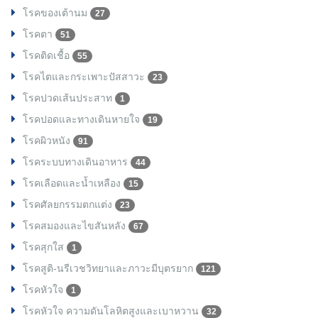
โรคของเต้านม
27
โรคตา
51
โรคติดเชื้อ
55
โรคไตและกระเพาะปัสสาวะ
23
โรคปวดเส้นประสาท
1
โรคปอดและทางเดินหายใจ
19
โรคผิวหนัง
91
โรคระบบทางเดินอาหาร
44
โรคเลือดและน้ำเหลือง
15
โรคศัลยกรรมตกแต่ง
23
โรคสมองและไขสันหลัง
67
โรคสุกใส
1
โรคสูติ-นรีเวชวิทยาและภาวะมีบุตรยาก
121
โรคหัวใจ
1
โรคหัวใจ ความดันโลหิตสูงและเบาหวาน
32