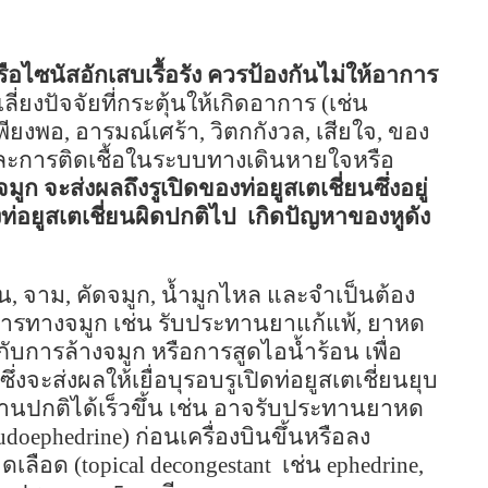
ือไซนัสอักเสบเรื้อรัง
ควรป้องกันไม่ให้อาการ
่ยงปัจจัยที่กระตุ้นให้เกิดอาการ (เช่น
พียงพอ
,
อารมณ์เศร้า
,
วิตกกังวล
,
เสียใจ
,
ของ
และการติดเชื้อในระบบทางเดินหายใจหรือ
ก จะส่งผลถึงรูเปิดของท่อยูสเตเชี่ยนซึ่งอยู่
ท่อยูสเตเชี่ยนผิดปกติไป
เกิดปัญหาของหูดัง
ัน
,
จาม
,
คัดจมูก
,
น้ำมูกไหล และจำเป็นต้อง
าการทางจมูก เช่น รับประทานยาแก้แพ้
,
ยาหด
ับการล้างจมูก หรือการสูดไอน้ำร้อน เพื่อ
จะส่งผลให้เยื่อบุรอบรูเปิดท่อยูสเตเชี่ยนยุบ
านปกติได้เร็วขึ้น เช่น อาจรับประทานยาหด
udoephedrine)
ก่อนเครื่องบินขึ้นหรือลง
ดเลือด (
topical decongestant
เช่น
ephedrine,