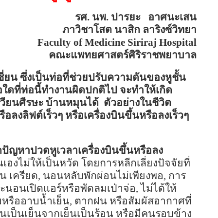
รศ. นพ. ปารยะ
อาศนะเสน
ภาวิชาโสต นาสิก ลาริงซ์วิทยา
Faculty of
Medicine
Siriraj
Hospital
คณะแพทยศาสตร์ศิริราชพยาบาล
่ยน ซึ่งเป็นท่อที่ช่วยปรับความดันของหูชั้น
ดที่ท่อนี้ทำงานผิดปกติไป จะทำให้เกิด
อเวียนศีรษะ บ้านหมุนได้
ตัวอย่างในชีวิต
ือลงลิฟต์เร็วๆ
หรือเครื่องบินขึ้นหรือลงเร็วๆ
กิดปัญหาปวดหูเวลาเครื่องบินขึ้นหรือลง
องไม่ให้เป็นหวัด โดยการหลีกเลี่ยงปัจจัยที่
น เครียด
,
นอนหลับพักผ่อนไม่เพียงพอ
,
การ
ณะนอนเปิดแอร์หรือพัดลมเป่าจ่อ
,
ไม่ได้ให้
มหรืออาบน้ำเย็น
,
ตากฝน หรือสัมผัสอากาศที่
นเป็นเย็นจากเย็นเป็นร้อน หรือมีคนรอบข้าง