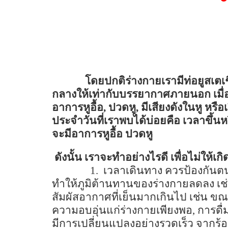
โดยปกติร่างกายเรามีท่อยูสเตเชี
กลางให้เท่ากับบรรยากาศภายนอก เมื่อใ
อาการหูอื้อ
,
ปวดหู
,
มีเสียงดังในหู หรื
ประจำวันที่เราพบได้บ่อยคือ เวลาขึ้นหร
จะมีอาการหูอื้อ ปวดหู
ดังนั้น เราจะทำอย่างไรดี เพื่อไม่ให้เ
1.
เวลาเดินทาง
ควรป้องกันตนเ
ทำให้ภูมิต้านทานของร่างกายลดลง เช่
สัมผัสอากาศที่เย็นมากเกินไป เช่น ข
ความอบอุ่นแก่ร่างกายเพียงพอ
,
การดื่
มีการเปลี่ยนแปลงอย่างรวดเร็ว จากร้อ