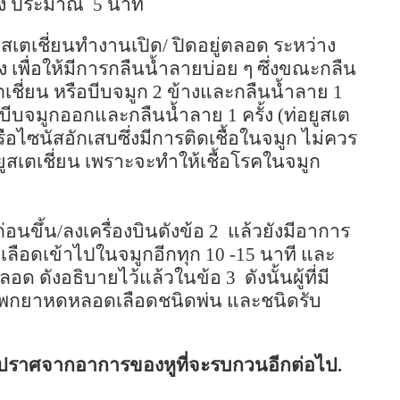
อลง ประมาณ
5
นาที
สเตเชี่ยนทำงานเปิด/ ปิดอยู่ตลอด ระหว่าง
ั่ง เพื่อให้มีการกลืนน้ำลายบ่อย ๆ ซึ่งขณะกลืน
เชี่ยน หรือบีบจมูก
2
ข้างและกลืนน้ำลาย
1
อที่บีบจมูกออกและกลืนน้ำลาย
1
ครั้ง (ท่อยูสเต
ือไซนัสอักเสบซึ่งมีการติดเชื้อในจมูก ไม่ควร
ยูสเตเชี่ยน เพราะจะทำให้เชื้อโรคในจมูก
อนขึ้น/ลงเครื่องบินดังข้อ
2
แล้วยังมีอาการ
ลือดเข้าไปในจมูกอีกทุก
10 -15
นาที และ
่ตลอด ดังอธิบายไว้แล้วในข้อ
3
ดังนั้นผู้ที่มี
 ควรพกยาหดหลอดเลือดชนิดพ่น และชนิดรับ
ื่น ปราศจากอาการของหูที่จะรบกวนอีกต่อไป.