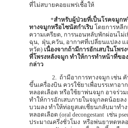
ที่ไม่สบายคอยแพร่เชื้อให้
*
สำหรับผู้ป่วยที่เป็นโรคจมูกหร
ทางจมูกหรือไซนัสกำเริบ
โดยการหลีกเลี
ความเครียด
,
การนอนหลับพักผ่อนไม่เ
ฉุน
,
ฝุ่น
,
ควัน
,
อากาศที่เปลี่ยนแปลง 
หวัด)
เนื่องจากถ้ามีการอักเสบในโพรงจมู
ที่โพรงหลังจมูก ทำให้การทำหน้าที่ของ
กล่าว
2.
ถ้ามีอาการทางจมูก เช่น ค
ขึ้นเครื่องบิน ควรใช้ยาเพื่อบรรเทาอ
หลอดเลือด หรือใช้ยาพ่นจมูก อาจร่วมก
ทำให้การอักเสบภายในจมูกลดน้อยลง ซึ่ง
บวมลง ทำให้ท่อยูสเตเชี่ยนกลับมาทำง
หลอดเลือด
(oral decongestant
เช่น
pse
ประมาณครึ่งชั่วโมง
หรือพ่นยาหดหลอ