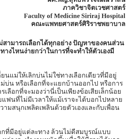
ภาควิชาจิตเวชศาสตร์
Faculty of
Medicine
Siriraj
Hospital
คณะแพทยศาสตร์ศิริราชพยาบาล
ไม่สามารถเลือกได้ทุกอย่าง ปัญหาของคนส่วน
ละทางไหนง่ายกว่าในการที่จะทำให้ตัวเองมี
แม่ให้เลิกบ่นไม่ใช่ทางเลือกเดียวที่มีอยู่
แม่บ่น หรือเลือกที่จะแยกบ้านออกไป หรือการ
เลือกที่จะมองว่านี่เป็นเพียงข้อเสียเล็กน้อย
กับแฟนที่ไม่มีเวลาให้แม้เราจะได้บอกไปหลาย
ความสนุกเพลิดเพลินด้วยตัวเองและกับเพื่อน
กที่มีอยู่แต่ละทาง ล้วนไม่ดีสมบูรณ์แบบ