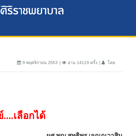
9 พฤศจิกายน 2553
อ่าน 14119 ครั้ง
โดย
์....เลือกได้
ผศ.พญ.สุทธิพร
เจณณวาสิน