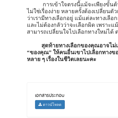
การเข้าใจตรงนี้แม้จะเพียงขั้นต้
ไม่ใช่เรื่องง่าย หลายครั้งต้องเปลี่ยนต
ว่าเรามีทางเลือกอยู่ แม้แต่ละทางเลือก
และไม่ต้องกลัวว่าจะเลือกผิด เพราะแม
สามารถเปลี่ยนใจไปเลือกทางใหม่ได้ ตราบ
สุดท้ายทางเลือกของคุณอาจไม่เป็น
“
ของคุณ
”
ให้คนอื่นเขาไปเลือกทางของ
หลาย ๆ เรื่องในชีวิตเลยนะคะ
เอกสารประกอบ
ดาวน์โหลด