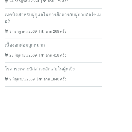
24 กรกฎาคม 2569
อ่าน 179 ครั้ง
เทคนิคสำหรับผู้ดูแลในการสื่อสารกับผู้ป่วยอัลไซเม
อร์
9 กรกฎาคม 2569
อ่าน 268 ครั้ง
เนื้องอกต่อมลูกหมาก
23 มิถุนายน 2569
อ่าน 418 ครั้ง
โรคกระเพาะปัสสาวะอักเสบในผู้หญิง
9 มิถุนายน 2569
อ่าน 1840 ครั้ง