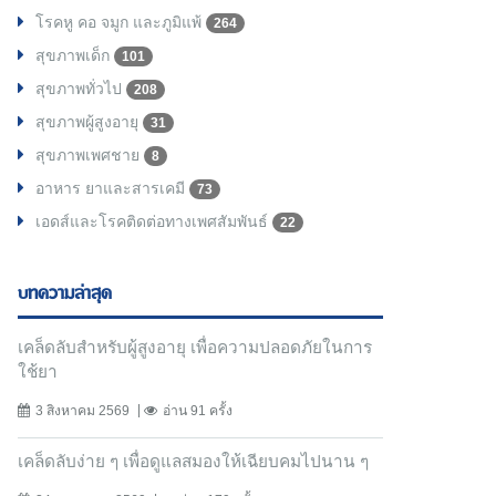
โรคหู คอ จมูก และภูมิแพ้
264
สุขภาพเด็ก
101
สุขภาพทั่วไป
208
สุขภาพผู้สูงอายุ
31
สุขภาพเพศชาย
8
อาหาร ยาและสารเคมี
73
เอดส์และโรคติดต่อทางเพศสัมพันธ์
22
บทความล่าสุด
เคล็ดลับสำหรับผู้สูงอายุ เพื่อความปลอดภัยในการ
ใช้ยา
3 สิงหาคม 2569
อ่าน 91 ครั้ง
เคล็ดลับง่าย ๆ เพื่อดูแลสมองให้เฉียบคมไปนาน ๆ