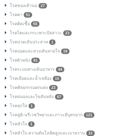
โรคของเต้านม
27
โรคตา
51
โรคติดเชื้อ
55
โรคไตและกระเพาะปัสสาวะ
23
โรคปวดเส้นประสาท
1
โรคปอดและทางเดินหายใจ
19
โรคผิวหนัง
91
โรคระบบทางเดินอาหาร
44
โรคเลือดและน้ำเหลือง
15
โรคศัลยกรรมตกแต่ง
23
โรคสมองและไขสันหลัง
67
โรคสุกใส
1
โรคสูติ-นรีเวชวิทยาและภาวะมีบุตรยาก
121
โรคหัวใจ
1
โรคหัวใจ ความดันโลหิตสูงและเบาหวาน
32