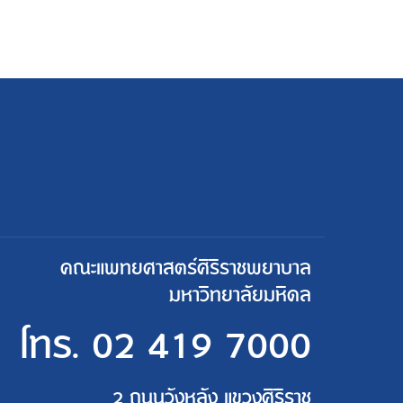
คณะแพทยศาสตร์ศิริราชพยาบาล
มหาวิทยาลัยมหิดล
โทร.
02 419 7000
2 ถนนวังหลัง แขวงศิริราช