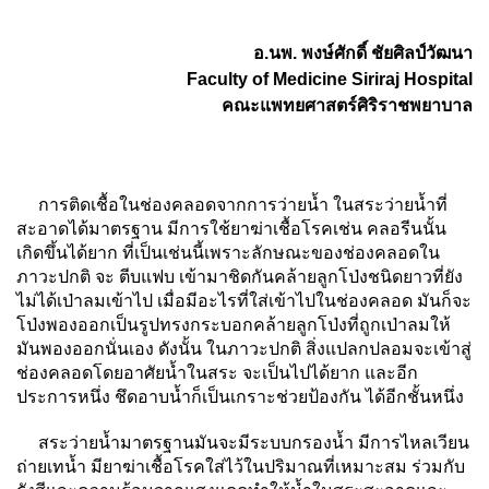
อ.นพ. พงษ์ศักดิ์ ชัยศิลป์วัฒนา
Faculty of Medicine Siriraj Hospital
คณะแพทยศาสตร์ศิริราชพยาบาล
การติดเชื้อในช่องคลอดจากการว่ายน้ำ ในสระว่ายน้ำที่
สะอาดได้มาตรฐาน มีการใช้ยาฆ่าเชื้อโรคเช่น คลอรีนนั้น
เกิดขึ้นได้ยาก ที่เป็นเช่นนี้เพราะลักษณะของช่องคลอดใน
ภาวะปกติ จะ ตีบแฟบ เข้ามาชิดกันคล้ายลูกโป่งชนิดยาวที่ยัง
ไม่ได้เป่าลมเข้าไป เมื่อมีอะไรที่ใส่เข้าไปในช่องคลอด มันก็จะ
โป่งพองออกเป็นรูปทรงกระบอกคล้ายลูกโป่งที่ถูกเป่าลมให้
มันพองออกนั่นเอง ดังนั้น ในภาวะปกติ สิ่งแปลกปลอมจะเข้าสู่
ช่องคลอดโดยอาศัยน้ำในสระ จะเป็นไปได้ยาก และอีก
ประการหนึ่ง ชึดอาบน้ำก็เป็นเกราะช่วยป้องกัน ได้อีกชั้นหนึ่ง
สระว่ายน้ำมาตรฐานมันจะมีระบบกรองน้ำ มีการไหลเวียน
ถ่ายเทน้ำ มียาฆ่าเชื้อโรคใส่ไว้ในปริมาณที่เหมาะสม ร่วมกับ