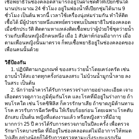
เชื้อพยาธิในช่องคลอดสามารถอยู่ในผ้าเช็ดตัวที่เปียกชื้นได้
นานประมาณ 24 ชั่วโมง อยู่ในฟองน้ำที่เปียกชุ่มได้นาน 9
ชั่วโมง เป็นต้น พวกนี้ เวลาใช้เครื่องนุ่งห่มร่วมกัน ทำให้ติด
เชื้อได้ มีผู้ป่วยรายหนึ่งแพทย์ตรวจพบเป็นพยาธิในช่องคลอด
เมื่อซักประวัติ ติดตามหาแหล่งติดเชื้อพบว่าผู้ป่วยใช้ชุดว่ายน้ำ
ร่วมกับเพื่อนหญิงอีกคนหนึ่ง เมื่อ 1 สัปดาห์ก่อนมีอาการ เมื่อ
ตามเพื่อนหญิงนั้นมาตรวจ ก็พบเชื้อพยาธิอยู่ในช่องคลอดของ
เพื่อนคนนั้นด้วย
วิธีป้องกัน
1. ปฏิบัติตามกฏเกณฑ์ ของสระว่ายน้ำโดยเคร่งครัด เช่น
อาบน้ำให้สะอาดทุกครั้งก่อนลงสระ ไม่บ้วนน้ำมูกน้ำลาย ลง
ในสระ เป็นต้น
2. นักว่ายน้ำควรได้รับการตรวจร่างกายอย่างละเอียด เจาะ
เลือดตรวจดูภาวะภูมิคุ้มกันโรค และโรคที่มีอยู่ในร่างกาย ถ้า
พบโรคใด เช่น โรคซิฟิลิส ก็ควรรักษาเสีย ถ้าขาดภูมิต้านทาน
โรค ควรรับการฉีดวัคซีน ให้เรียบร้อยก่อน โดยเฉพาะโรคตับ
อักเสบ เป็นต้น หญิงที่แต่งงานแล้ว หรือหญิงสาวที่มีอายุ
มากกว่า 25 ปี ควรได้รับการตรวจภายในปีละครั้ง เพื่อตรวจ
รักษาโรคบางชนิด ที่มีอยู่ในช่องคลอดแต่ไม่มีอาการให้หมด
ไปเสีย อย่างน้อยก็ได้รับการตรวจหามะเร็งระยะแรกเริ่ม