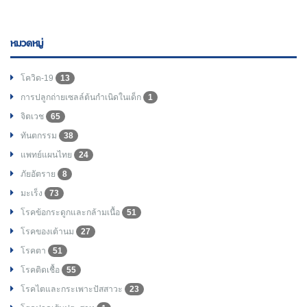
หมวดหมู่
โควิด-19
13
การปลูกถ่ายเซลล์ต้นกำเนิดในเด็ก
1
จิตเวช
65
ทันตกรรม
38
แพทย์แผนไทย
24
ภัยอัตราย
8
มะเร็ง
73
โรคข้อกระดูกและกล้ามเนื้อ
51
โรคของเต้านม
27
โรคตา
51
โรคติดเชื้อ
55
โรคไตและกระเพาะปัสสาวะ
23