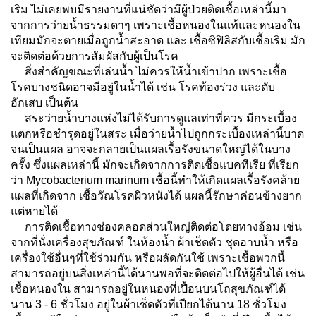
เริม ไม่เคยพบมีรายงานที่แน่ชัดว่ามีผู้ป่วยติดเชื้อเหล่านี้มา
จากการว่ายน้ำธรรมดาๆ เพราะเชื้อหนองในแท้และหนองใน
เทียมมักจะตายเมื่อถูกน้ำสะอาด และ เชื้อซิฟิลิสกับเชื้อเริม มัก
จะติดต่อด้วยการสัมผัสกับผู้เป็นโรค
สิ่งสำคัญขณะที่เล่นน้ำ ไม่ควรให้น้ำเข้าปาก เพราะเชื้อ
โรคบางชนิดอาจมีอยู่ในน้ำได้ เช่น โรคท้องร่วง และตับ
อักเสบ เป็นต้น
สระว่ายน้ำบางแห่งไม่ได้รับการดูแลเท่าที่ควร มีกระเบื้อง
แตกหรือชำรุดอยู่ในสระ เมื่อว่ายน้ำไปถูกกระเบื้องเหล่านี้บาด
จนเป็นแผล อาจจะกลายเป็นแผลเรื้อรังขนาดใหญ่ได้ในบาง
ครั้ง ซึ่งแผลเหล่านี้ มักจะเกิดจากการติดเชื้อแบคทีเรีย ที่เรียก
ว่า Mycobacterium marinum เชื้อนี้ทำให้เกิดแผลเรื้อรังคล้าย
แผลที่เกิดจาก เชื้อวัณโรคผิวหนังได้ แผลนี้รักษาค่อนข้างยาก
แต่หายได้
การติดเชื้อทางช่องคลอด
ส่วนใหญ่ติดต่อโดยทางอ้อม เช่น
จากที่นั่งเครื่องสุขภัณฑ์ ในห้องน้ำ ผ้าเช็ดตัว ชุดอาบน้ำ หรือ
เครื่องใช้อื่นๆที่ใช้ร่วมกัน หรือผลัดกันใช้ เพราะเชื้อพวกนี้
สามารถอยู่บนสิ่งเหล่านี้ได้นานพอที่จะติดต่อไปให้ผู้อื่นได้ เช่น
เชื้อหนองใน สามารถอยู่ในหนองที่เปื้อนบนโถสุขภัณฑ์ได้
นาน 3 - 6 ชั่วโมง อยู่ในผ้าเช็ดตัวที่เปียกได้นาน 18 ชั่วโมง