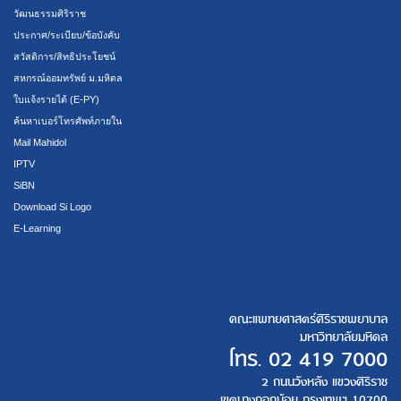
วัฒนธรรมศิริราช
ประกาศ/ระเบียบ/ข้อบังคับ
สวัสดิการ/สิทธิประโยชน์
สหกรณ์ออมทรัพย์ ม.มหิดล
ใบแจ้งรายได้ (E-PY)
ค้นหาเบอร์โทรศัพท์ภายใน
Mail Mahidol
IPTV
SiBN
Download Si Logo
E-Learning
คณะแพทยศาสตร์ศิริราชพยาบาล
มหาวิทยาลัยมหิดล
โทร.
02 419 7000
2 ถนนวังหลัง แขวงศิริราช
เขตบางกอกน้อย กรุงเทพฯ 10700