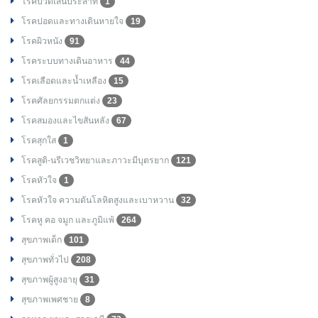
โรคปวดเส้นประสาท
1
โรคปอดและทางเดินหายใจ
19
โรคผิวหนัง
91
โรคระบบทางเดินอาหาร
44
โรคเลือดและน้ำเหลือง
15
โรคศัลยกรรมตกแต่ง
23
โรคสมองและไขสันหลัง
67
โรคสุกใส
1
โรคสูติ-นรีเวชวิทยาและภาวะมีบุตรยาก
121
โรคหัวใจ
1
โรคหัวใจ ความดันโลหิตสูงและเบาหวาน
32
โรคหู คอ จมูก และภูมิแพ้
264
สุขภาพเด็ก
101
สุขภาพทั่วไป
208
สุขภาพผู้สูงอายุ
31
สุขภาพเพศชาย
8