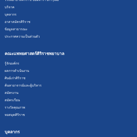
บริจาค
บุคลากร
อาสาสมัครศิริราช
ข้อมูลสาธารณะ
ประกาศความเป็นส่วนตัว
คณะแพทยศาสตร์ศิริราชพยาบาล
รู้จักองค์กร
ผลการดำเนินงาน
ศิษย์เก่าศิริราช
ค้นหาอาจารย์และผู้บริหาร
สมัครงาน
สมัครเรียน
รางวัลคุณภาพ
หอสมุดศิริราช
บุคลากร