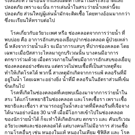
รังสีและความร้อนจากแสงแดดทำให้น้ำในสระสะอาดและ
ปลอดภัย เพราะฉะนั้น การเล่นน้ำในสระว่ายน้ำเหล่านี้จะ
ปลอดภัย ส่วนใหญ่ผู้เล่นน้ำมักจะติดเชื้อ โดยทางอ้อมมากกว่า
ซึ่งจะเรียนให้ทราบต่อไป
โรคเกี่ยวกับอวัยวะเพศ หรือ ช่องคลอดจากการว่ายน้ำ ที่
พบบ่อย คือ อาการอักเสบของเยื่อบุปากช่องคลอด ผู้ป่วยเหล่า
นี้ หลังจากว่ายน้ำแล้ว จะมีอาการแสบๆ ที่ปากช่องคลอด โดย
เฉพาะเมื่อปัสสาวะไหลมาถูกบริเวณนั้น บางคนมีอาการ
ตกขาวร่วมด้วย เมื่อตรวจภายในก็พบมีอาการอักเสบของเยื่อบุ
ช่องคลอดอย่างชัดเจน แต่ตรวจไม่พบเชื้อที่เป็นสาเหตุที่จะ
ทำให้เกิดโรคได้ พวกนี้ สาเหตุมักเกิดจากการแพ้ คลอรีนที่มี
อยู่ในน้ำ โดยเฉพาะอย่างยิ่ง น้ำที่มี คลอรีนในอัตราส่วนที่เข้ม
ข้นเกินไป
โรคที่เกิดในช่องคลอดที่เคยพบเนื่องมาจากการว่ายน้ำใน
สระ ได้แก่โรคพยาธิในช่องคลอด และโรคเชื้อรา เพราะเชื้อ
พยาธิและเชื้อรา สามารถอยู่ในน้ำสะอาดที่มีคลอรีนที่เจือจาง
ได้นานอย่างน้อย 30 นาที เมื่อมีโอกาสเข้าไปในช่องคลอด
ของนักว่ายน้ำได้ ก็จะทำให้เกิดอักเสบ ตกขาว และ คันบริเวณ
อวัยวะเพศและช่องคลอดได้ แต่บางคนก็ไม่มีอาการ ส่วนเชื้อ
กามโรคอื่นๆ เช่น หนองในแท้ หนองในเทียม ซิฟิลิส และ โรค