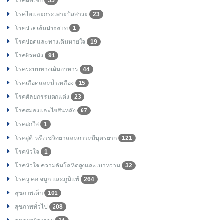
โรคติดเชื้อ
55
โรคไตและกระเพาะปัสสาวะ
23
โรคปวดเส้นประสาท
1
โรคปอดและทางเดินหายใจ
19
โรคผิวหนัง
91
โรคระบบทางเดินอาหาร
44
โรคเลือดและน้ำเหลือง
15
โรคศัลยกรรมตกแต่ง
23
โรคสมองและไขสันหลัง
67
โรคสุกใส
1
โรคสูติ-นรีเวชวิทยาและภาวะมีบุตรยาก
121
โรคหัวใจ
1
โรคหัวใจ ความดันโลหิตสูงและเบาหวาน
32
โรคหู คอ จมูก และภูมิแพ้
264
สุขภาพเด็ก
101
สุขภาพทั่วไป
208