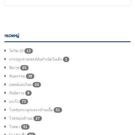
หมวดหมู่
โควิด-19
13
การปลูกถ่ายเซลล์ต้นกำเนิดในเด็ก
1
จิตเวช
65
ทันตกรรม
38
แพทย์แผนไทย
24
ภัยอัตราย
8
มะเร็ง
73
โรคข้อกระดูกและกล้ามเนื้อ
51
โรคของเต้านม
27
โรคตา
51