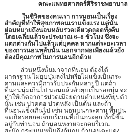
คณะแพทยศาสตร์ศิริราชพยาบาล
ในชีวิตของคนเรา
การนอนเป็นเรื่อง
สำคัญที่ทำให้สุขภาพคนเราแข็งแรง
แต่นั่น
ย่อมหมายถึงนอนหลับรวดเดียวตลอดทั้งคืน
โดยเฉลี่ยแล้วจะประมาณ
6–8
ชั่วโมง ซึ่งจะ
แตกต่างกันไปแล้วแต่บุคคล
หากแต่ระยะเวลา
ของการนอนหลับนั้น นอกจากพอเพียงแล้วยัง
ต้องมีคุณภาพในการนอนอีกด้วย
ส่วนหนึ่งนั้นมาจากที่นอน
ต้องได้
มาตรฐาน
ไม่ยุบบุ๋มลงไปหรือไม่แข็งเป็นกระ
ดานและควรมีการรับประกันหลายปี
แต่ถ้า
ที่นอนนุ่มเกินไป นอนแล้วตัวยุบเป็นรอยบุ๋ม จะ
ทำให้เกิดอาการปวดเมื่อยตามตำแหน่งที่ยุบตัว
นั้น เช่น ปวดคอ ปวดหลัง เป็นต้น และถ้า
ที่นอนแข็งเกินไป เช่น นอนบนกระดาน พื้นปูน
จะเกิดรอยกดเจ็บบริเวณที่เป็นกระดูก
ทั้งนี้ขึ้น
อยู่กับท่านอน ถ้านอนหงายจะกดบริเวณ
สะบัก
กระเบนเหน็บถึงก้นกบ
ถ้านอนตะแคง