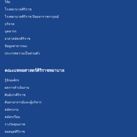
วิจัย
โรงพยาบาลศิริราช
โรงพยาบาลศิริราช ปิยมหาราชการุณย์
บริจาค
บุคลากร
อาสาสมัครศิริราช
ข้อมูลสาธารณะ
ประกาศความเป็นส่วนตัว
คณะแพทยศาสตร์ศิริราชพยาบาล
รู้จักองค์กร
ผลการดำเนินงาน
ศิษย์เก่าศิริราช
ค้นหาอาจารย์และผู้บริหาร
สมัครงาน
สมัครเรียน
รางวัลคุณภาพ
หอสมุดศิริราช