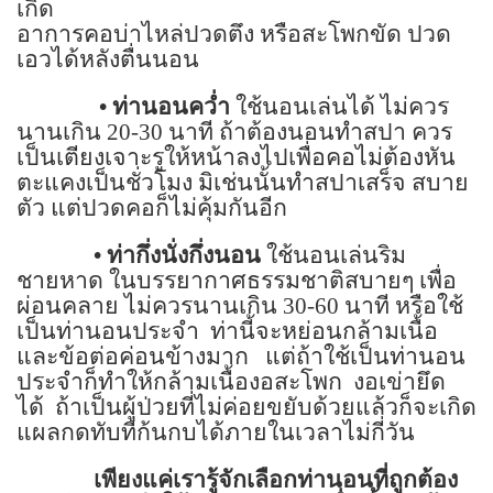
เกิด
อาการคอบ่าไหล่ปวดตึง หรือสะโพกขัด ปวด
เอวได้หลังตื่นนอน
•
ท่านอนคว่ำ
ใช้นอนเล่นได้ ไม่ควร
นานเกิน
20-30
นาที ถ้าต้องนอนทำสปา ควร
เป็นเตียงเจาะรูให้หน้าลงไปเพื่อคอไม่ต้องหัน
ตะแคงเป็นชั่วโมง มิเช่นนั้นทำสปาเสร็จ สบาย
ตัว แต่ปวดคอก็ไม่คุ้มกันอีก
•
ท่ากึ่งนั่งกึ่งนอน
ใช้นอนเล่นริม
ชายหาด ในบรรยากาศธรรมชาติสบายๆ เพื่อ
ผ่อนคลาย ไม่ควรนานเกิน
30-60
นาที หรือใช้
เป็นท่านอนประจำ
ท่านี้จะหย่อนกล้ามเนื้อ
และข้อต่อค่อนข้างมาก
แต่ถ้าใช้เป็นท่านอน
ประจำก็ทำให้กล้ามเนื้องอสะโพก
งอเข่ายึด
ได้
ถ้าเป็นผู้ป่วยที่ไม่ค่อยขยับด้วยแล้วก็จะเกิด
แผลกดทับที่ก้นกบได้ภายในเวลาไม่กี่วัน
เพียงแค่เรารู้จักเลือกท่านอนที่ถูกต้อง