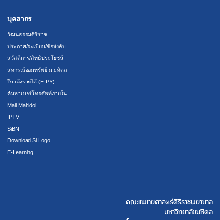
บุคลากร
วัฒนธรรมศิริราช
ประกาศ/ระเบียบ/ข้อบังคับ
สวัสดิการ/สิทธิประโยชน์
สหกรณ์ออมทรัพย์ ม.มหิดล
ใบแจ้งรายได้ (E-PY)
ค้นหาเบอร์โทรศัพท์ภายใน
Mail Mahidol
IPTV
SiBN
Download Si Logo
E-Learning
คณะแพทยศาสตร์ศิริราชพยาบาล
มหาวิทยาลัยมหิดล