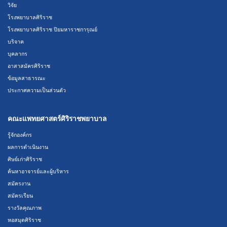
วิจัย
โรงพยาบาลศิริราช
โรงพยาบาลศิริราช ปิยมหาราชการุณย์
บริจาค
บุคลากร
อาสาสมัครศิริราช
ข้อมูลสาธารณะ
ประกาศความเป็นส่วนตัว
คณะแพทยศาสตร์ศิริราชพยาบาล
รู้จักองค์กร
ผลการดำเนินงาน
ศิษย์เก่าศิริราช
ค้นหาอาจารย์และผู้บริหาร
สมัครงาน
สมัครเรียน
รางวัลคุณภาพ
หอสมุดศิริราช