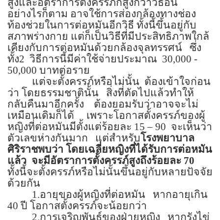
สูงและอัตราการตั้งครรภ์ก็สูงกว่าวิธีอื่น
อย่างไรก็ตาม อาจใช้การส่องกล้องทางช่อง
ท้องช่วยในการต่อหมันอีกวิธี ทั้งนี้ขึ้นอยู่กับ
สภาพร่างกาย แต่ก็เป็นวิธีที่มีประสิทธิภาพใกล้
เคียงกับการต่อหมันด้วยกล้องจุลทรรศน์
ซึ่ง
ทั้ง
2
วิธีการนี้มีค่าใช้จ่ายประมาณ
30,000 -
50,000
บาทต่อราย
แต่จะตั้งครรภ์หรือไม่นั้น
ต้องเข้าใจก่อน
ว่า โดยธรรมชาตินั้น
สิ่งที่ตัดไปแล้วทำให้
กลับคืนมาอีกครั้ง
ต้องยอมรับว่าอาจจะไม่
เหมือนเดิมก็ได้
เพราะโอกาสตั้งครรภ์ของผู้
หญิงที่ต่อหมันมีตั้งแต่ร้อยละ
15 – 90
จะเห็นว่า
ตัวเลขห่างกันมาก
แต่สำหรับ
โรงพยาบาล
ศิริราชพบว่า โดยเฉลี่ยหญิงที่ได้รับการต่อหมัน
แล้ว
จะมีอัตราการตั้งครรภ์สูงถึงร้อยละ
70
ทั้งนี้จะตั้งครรภ์หรือไม่นั้นขึ้นอยู่กับหลายปัจจัย
ด้วยกัน
1.
อายุของผู้หญิงที่ต่อหมัน
หากอายุเกิน
40
ปี โอกาสตั้งครรภ์จะน้อยกว่า
2.
การเจริญพันธุ์ของฝ่ายหญิง
หากรังไข่