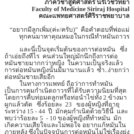
ภาควิชาสูติศาสตร์ นรีเวชวิทยา
Faculty of
Medicine
Siriraj
Hospital
คณะแพทยศาสตร์ศิริราชพยาบาล
“
อยากมีลูกเพิ่ม(ค่ะ/ครับ)
”
คือคำตอบที่พ่อแม่
ทุกคนมาหาคุณหมอในกรณีทำหมันถาวร
และนี่เป็นจุดเริ่มต้นของการต่อหมัน
ซึ่ง
ถ้าเอ่ยถึงทีไร
คนส่วนใหญ่มักนึกถึงการต่อ
หมันชายมากกว่าหญิง
ในความเป็นจริงแล้ว
การต่อหมันหญิงนั้นมีมานานแล้ว
ซ้ำ..ง่ายกว่า
ต่อหมันชายเสียอีก
ในทางการแพทย์ ถือว่าการทำหมัน
เป็นการคุมกำเนิดถาวรที่ได้รับความนิยมที่สุด
โดยการคีบท่อมดลูกหรือท่อนำไข่ทั้ง
2
ข้างมา
ผูกแล้วตัด
ซึ่งร้อยละ
23
ของผู้หญิงที่อายุ
ระหว่าง
15 - 44
ปี
มักคุมกำเนิดด้วยวิธีนี้
และ
พบว่าร้อยละ
5 - 10
ของผู้หญิงที่ทำหมัน
มัก
เกิดความเสียใจและไม่พอใจ อยากแก้หมันใน
ภายหลัง ซึ่งในปัจจุบันการต่อหมันไม่ใช่เรื่องยุ่ง