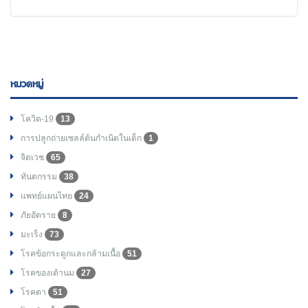
หมวดหมู่
โควิด-19
13
การปลูกถ่ายเซลล์ต้นกำเนิดในเด็ก
1
จิตเวช
65
ทันตกรรม
38
แพทย์แผนไทย
24
ภัยอัตราย
8
มะเร็ง
73
โรคข้อกระดูกและกล้ามเนื้อ
51
โรคของเต้านม
27
โรคตา
51