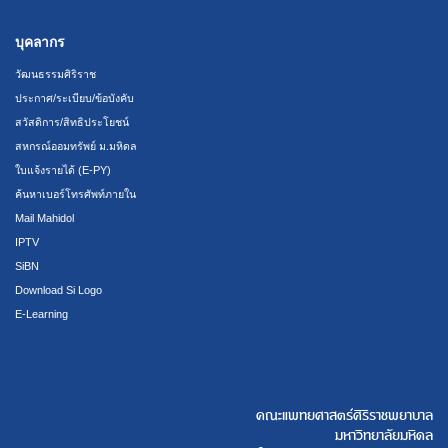
บุคลากร
วัฒนธรรมศิริราช
ประกาศ/ระเบียบ/ข้อบังคับ
สวัสดิการ/สิทธิประโยชน์
สหกรณ์ออมทรัพย์ ม.มหิดล
ใบแจ้งรายได้ (E-PY)
ค้นหาเบอร์โทรศัพท์ภายใน
Mail Mahidol
IPTV
SiBN
Download Si Logo
E-Learning
คณะแพทยศาสตร์ศิริราชพยาบาล
มหาวิทยาลัยมหิดล