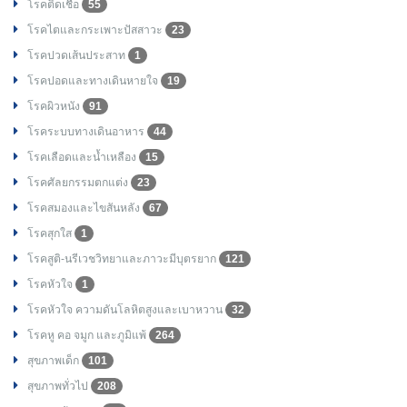
โรคติดเชื้อ
55
โรคไตและกระเพาะปัสสาวะ
23
โรคปวดเส้นประสาท
1
โรคปอดและทางเดินหายใจ
19
โรคผิวหนัง
91
โรคระบบทางเดินอาหาร
44
โรคเลือดและน้ำเหลือง
15
โรคศัลยกรรมตกแต่ง
23
โรคสมองและไขสันหลัง
67
โรคสุกใส
1
โรคสูติ-นรีเวชวิทยาและภาวะมีบุตรยาก
121
โรคหัวใจ
1
โรคหัวใจ ความดันโลหิตสูงและเบาหวาน
32
โรคหู คอ จมูก และภูมิแพ้
264
สุขภาพเด็ก
101
สุขภาพทั่วไป
208