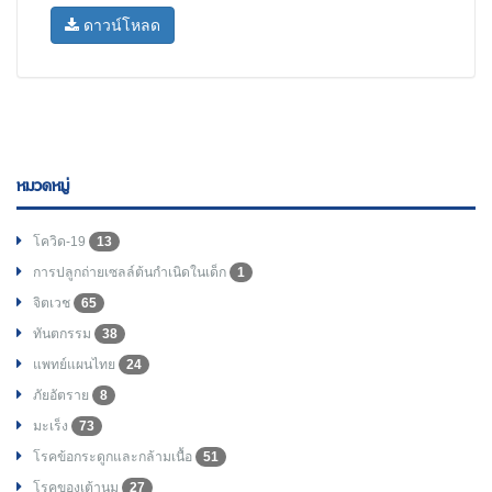
ดาวน์โหลด
หมวดหมู่
โควิด-19
13
การปลูกถ่ายเซลล์ต้นกำเนิดในเด็ก
1
จิตเวช
65
ทันตกรรม
38
แพทย์แผนไทย
24
ภัยอัตราย
8
มะเร็ง
73
โรคข้อกระดูกและกล้ามเนื้อ
51
โรคของเต้านม
27