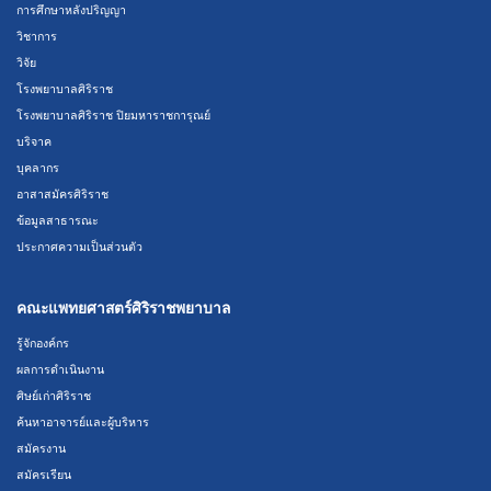
การศึกษาหลังปริญญา
วิชาการ
วิจัย
โรงพยาบาลศิริราช
โรงพยาบาลศิริราช ปิยมหาราชการุณย์
บริจาค
บุคลากร
อาสาสมัครศิริราช
ข้อมูลสาธารณะ
ประกาศความเป็นส่วนตัว
คณะแพทยศาสตร์ศิริราชพยาบาล
รู้จักองค์กร
ผลการดำเนินงาน
ศิษย์เก่าศิริราช
ค้นหาอาจารย์และผู้บริหาร
สมัครงาน
สมัครเรียน