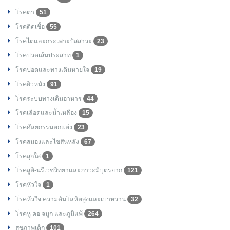
โรคตา
51
โรคติดเชื้อ
55
โรคไตและกระเพาะปัสสาวะ
23
โรคปวดเส้นประสาท
1
โรคปอดและทางเดินหายใจ
19
โรคผิวหนัง
91
โรคระบบทางเดินอาหาร
44
โรคเลือดและน้ำเหลือง
15
โรคศัลยกรรมตกแต่ง
23
โรคสมองและไขสันหลัง
67
โรคสุกใส
1
โรคสูติ-นรีเวชวิทยาและภาวะมีบุตรยาก
121
โรคหัวใจ
1
โรคหัวใจ ความดันโลหิตสูงและเบาหวาน
32
โรคหู คอ จมูก และภูมิแพ้
264
สุขภาพเด็ก
101