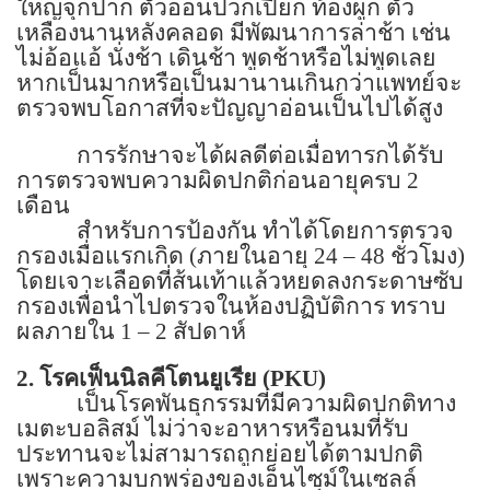
ใหญ่จุกปาก ตัวอ่อนปวกเปียก ท้องผูก ตัว
เหลืองนานหลังคลอด มีพัฒนาการล่าช้า เช่น
ไม่อ้อแอ้ นั่งช้า เดินช้า พูดช้าหรือไม่พูดเลย
หากเป็นมากหรือเป็นมานานเกินกว่าแพทย์จะ
ตรวจพบโอกาสที่จะปัญญาอ่อนเป็นไปได้สูง
การรักษาจะได้ผลดีต่อเมื่อทารกได้รับ
การตรวจพบความผิดปกติก่อนอายุครบ
2
เดือน
สำหรับการป้องกัน ทำได้โดยการตรวจ
กรองเมื่อแรกเกิด (ภายในอายุ
24 – 48
ชั่วโมง)
โดยเจาะเลือดที่ส้นเท้าแล้วหยดลงกระดาษซับ
กรองเพื่อนำไปตรวจในห้องปฏิบัติการ ทราบ
ผลภายใน
1 – 2
สัปดาห์
2.
โรคเฟ็นนิลคีโตนยูเรีย (
PKU)
เป็นโรคพันธุกรรมที่มีความผิดปกติทาง
เมตะบอลิสม์ ไม่ว่าจะอาหารหรือนมที่รับ
ประทานจะไม่สามารถถูกย่อยได้ตามปกติ
เพราะความบกพร่องของเอ็นไซม์ในเซลล์