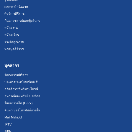
ผลการดำเนินงาน
ศิษย์เก่าศิริราช
ค้นหาอาจารย์และผู้บริหาร
สมัครงาน
สมัครเรียน
รางวัลคุณภาพ
หอสมุดศิริราช
บุคลากร
วัฒนธรรมศิริราช
ประกาศ/ระเบียบ/ข้อบังคับ
สวัสดิการ/สิทธิประโยชน์
สหกรณ์ออมทรัพย์ ม.มหิดล
ใบแจ้งรายได้ (E-PY)
ค้นหาเบอร์โทรศัพท์ภายใน
Mail Mahidol
IPTV
SiBN