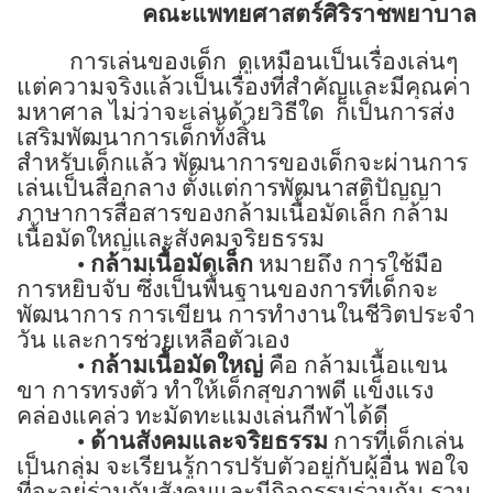
คณะแพทยศาสตร์ศิริราชพยาบาล
การเล่นของเด็ก
ดูเหมือนเป็นเรื่องเล่นๆ
แต่ความจริงแล้วเป็นเรื่องที่สำคัญและมีคุณค่า
มหาศาล ไม่ว่าจะเล่นด้วยวิธีใด
ก็เป็นการส่ง
เสริมพัฒนาการเด็กทั้งสิ้น
สำหรับเด็กแล้ว พัฒนาการของเด็กจะผ่านการ
เล่นเป็นสื่อกลาง ตั้งแต่การพัฒนาสติปัญญา
ภาษาการสื่อสารของกล้ามเนื้อมัดเล็ก กล้าม
เนื้อมัดใหญ่และสังคมจริยธรรม
•
กล้ามเนื้อมัดเล็ก
หมายถึง การใช้มือ
การหยิบจับ ซึ่งเป็นพื้นฐานของการที่เด็กจะ
พัฒนาการ การเขียน การทำงานในชีวิตประจำ
วัน และการช่วยเหลือตัวเอง
•
กล้ามเนื้อมัดใหญ่
คือ กล้ามเนื้อแขน
ขา การทรงตัว ทำให้เด็กสุขภาพดี แข็งแรง
คล่องแคล่ว ทะมัดทะแมงเล่นกีฬาได้ดี
•
ด้านสังคมและจริยธรรม
การที่เด็กเล่น
เป็นกลุ่ม จะเรียนรู้การปรับตัวอยู่กับผู้อื่น พอใจ
ที่จะอยู่ร่วมกับสังคมและมีกิจกรรมร่วมกัน รวม