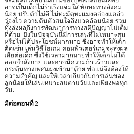
จะมีผลกระทบในด้านของบุคลิกลักษณะคือ
อาจเป็นเด็กไม่ร่าเริงแจ่มใส ทักษะทางสังคม
น้อย ปรับตัวไม่ดี ไม่ทะมัดทะแมงคล่องแคล่ว
ว่องไว ความตื่นตัวสนใจสิ่งแวดล้อมน้อย รวม
ทั้งส่งผลถึงการพัฒนาการทางสติปัญญาไม่เต็ม
ที่ด้วย
ยิ่งในปัจจุบันนี้มีการเล่นที่ไม่เหมาะสม
หรือไม่ได้ประโยชน์มากมาย ซึ่งอาจทำให้เด็ก
ติดเช่น เล่นวิดีโอเกม คอมพิวเตอร์เกมจะส่งผล
เสียต่อเด็ก ซึ่งใช้เวลามากมายทำให้เด็กไม่ได้
ออกกำลังกาย และอาจมีความก้าวร้าวและ
กระตุ้นทางเพศแฝงเข้ามาด้วย พ่อแม่จึงต้องให้
ความสำคัญ และให้เวลาเกี่ยวกับการเล่นของ
ลูกน้อยให้เล่นเหมาะสมตามวัยและเพียงพอทุก
วัน.
มีต่อตอนที่
2