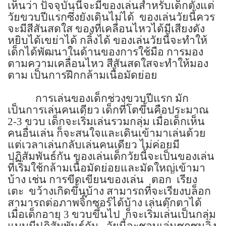
เห็นว่า ปัจจุบันนี้จะมีของเล่นสำหรับเด็กตั้งแต่
วัยขวบปีแรกซึ่งยังเดินไม่ได้
ของเล่นวัยนี้ควร
จะมีสีสันสดใส ของที่เคลื่อนไหวได้มีเสียงดัง
หยิบได้เขย่าได้ กลิ้งได้ ของเล่นวัยนี้จะทำให้
เด็กได้พัฒนาในด้านของการใช้มือ การมอง
ตามความเคลื่อนไหว สีสันสดใสจะทำให้มอง
ตาม เป็นการฝึกกล้ามเนื้อมัดย่อย
การเล่นของเด็กช่วงขวบปีแรก มัก
เป็นการเล่นคนเดียว เด็กที่โตขึ้นคือประมาณ
2-3
ขวบ เด็กจะเริ่มเล่นรวมกลุ่ม เมื่อเด็กเห็น
คนอื่นเล่น ก็จะสนใจและเดินเข้ามาเล่นด้วย
แต่เวลาเล่นกลับเล่นคนเดียว ไม่ค่อยมี
ปฏิสัมพันธ์กัน ของเล่นเด็กวัยนี้จะเป็นของเล่น
ที่เริ่มใช้กล้ามเนื้อมัดย่อยและมัดใหญ่เข้ามา
บ้าง เช่น การขีดเขียนของเล่น
ตอก
เรียง
เตะ
ขว้างเกิดขึ้นบ้าง สามารถที่จะเรียงบล็อก
สามารถต่อภาพจิ๊กซอร์ได้บ้าง เล่นตุ๊กตาได้
เมื่อเด็กอายุ
3
ขวบขึ้นไป
ก็จะเริ่มเล่นเป็นกลุ่ม
แบบมีปฏิสัมพันธ์กัน
วัยนี้จะชอบเล่นซุกซนวิ่ง