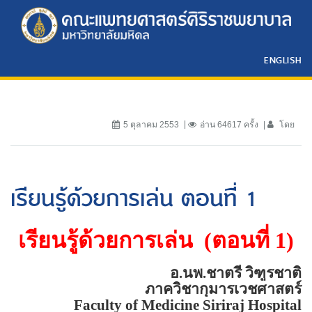
ENGLISH
5 ตุลาคม 2553
อ่าน 64617 ครั้ง
โดย
เรียนรู้ด้วยการเล่น ตอนที่ 1
เรียนรู้ด้วยการเล่น
(
ตอนที่
1)
อ.นพ.ชาตรี วิฑูรชาติ
ภาควิชากุมารเวชศาสตร์
Faculty of
Medicine
Siriraj
Hospital