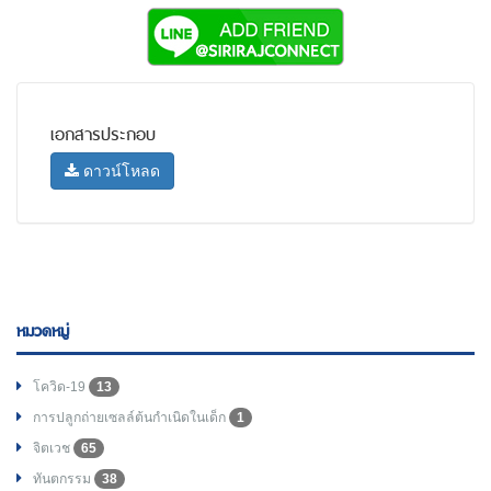
เอกสารประกอบ
ดาวน์โหลด
หมวดหมู่
โควิด-19
13
การปลูกถ่ายเซลล์ต้นกำเนิดในเด็ก
1
จิตเวช
65
ทันตกรรม
38