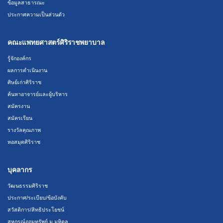
ข้อมูลสาธารณะ
ประกาศความเป็นส่วนตัว
คณะแพทยศาสตร์ศิริราชพยาบาล
รู้จักองค์กร
ผลการดำเนินงาน
ศิษย์เก่าศิริราช
ค้นหาอาจารย์และผู้บริหาร
สมัครงาน
สมัครเรียน
รางวัลคุณภาพ
หอสมุดศิริราช
บุคลากร
วัฒนธรรมศิริราช
ประกาศ/ระเบียบ/ข้อบังคับ
สวัสดิการ/สิทธิประโยชน์
สหกรณ์ออมทรัพย์ ม.มหิดล