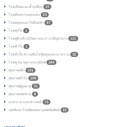
โรคเลือดและน้ำเหลือง
15
โรคศัลยกรรมตกแต่ง
23
โรคสมองและไขสันหลัง
67
โรคสุกใส
1
โรคสูติ-นรีเวชวิทยาและภาวะมีบุตรยาก
121
โรคหัวใจ
1
โรคหัวใจ ความดันโลหิตสูงและเบาหวาน
32
โรคหู คอ จมูก และภูมิแพ้
264
สุขภาพเด็ก
101
สุขภาพทั่วไป
208
สุขภาพผู้สูงอายุ
31
สุขภาพเพศชาย
8
อาหาร ยาและสารเคมี
73
เอดส์และโรคติดต่อทางเพศสัมพันธ์
22