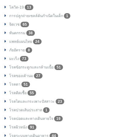
โควิด-19
13
การปลูกถ่ายเซลล์ต้นกำเนิดในเด็ก
1
จิตเวช
65
ทันตกรรม
38
แพทย์แผนไทย
24
ภัยอัตราย
8
มะเร็ง
73
โรคข้อกระดูกและกล้ามเนื้อ
51
โรคของเต้านม
27
โรคตา
51
โรคติดเชื้อ
55
โรคไตและกระเพาะปัสสาวะ
23
โรคปวดเส้นประสาท
1
โรคปอดและทางเดินหายใจ
19
โรคผิวหนัง
91
โรคระบบทางเดินอาหาร
44