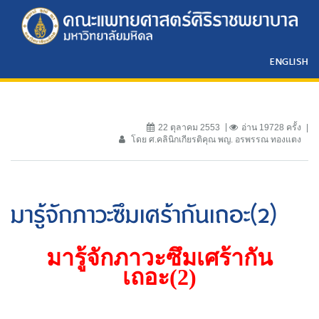
ENGLISH
22 ตุลาคม 2553
อ่าน 19728 ครั้ง
โดย ศ.คลินิกเกียรติคุณ พญ. อรพรรณ ทองแตง
มารู้จักภาวะซึมเศร้ากันเถอะ(2)
มารู้จักภาวะซึมเศร้ากัน
เถอะ(2)