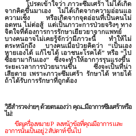
โปรดเข้าใจว่า ภาวะซึมเศร้า ไม่ได้เกิด
จากคิดขึ้นมาเอง ไม่ได้เกิดจากความอ่อนแอ
ความเซ็ง หรือเกิดจากจุดอ่อนที่เป็นคนไม่
อดทน ไม่ต่อสู้
แต่เป็นภาวะการป่วยจริงๆ ทาง
จิตใจที่ต้องการการรักษาเยียวยาจากแพทย์
บางคนอาจไม่เคยรู้จักว่ามีภาวะนี้
ทำให้ไม่
ตระหนักถึง
บางคนเมื่อป่วยคิดว่า
“
เป็นเอง
หายเองได้ แก้ไขได้ เอาชนะโรคได้
”
หรือ
“
ไป
ซื้อยามากินเอง
”
ซึ่งจะทำให้อาการรุนแรงขึ้น
ระยะเวลาการป่วยนานขึ้น
ซึ่งจะเป็นที่น่า
เสียดาย เพราะภาวะซึมเศร้า รักษาได้ หายได้
ถ้าได้รับการรักษาที่ถูกต้อง
วิธีสำรวจง่ายๆ ด้วยตนเองว่า คุณ...มีอาการซึมเศร้าหรือ
ไม่!
ขีดเครื่องหมาย
P
ลงหน้าข้อที่คุณมีอาการ และ
อาการนั้นเป็นอยู่ 2 สัปดาห์ ขึ้นไป