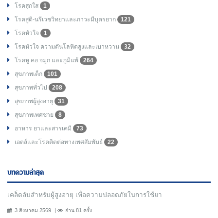
โรคสุกใส
1
โรคสูติ-นรีเวชวิทยาและภาวะมีบุตรยาก
121
โรคหัวใจ
1
โรคหัวใจ ความดันโลหิตสูงและเบาหวาน
32
โรคหู คอ จมูก และภูมิแพ้
264
สุขภาพเด็ก
101
สุขภาพทั่วไป
208
สุขภาพผู้สูงอายุ
31
สุขภาพเพศชาย
8
อาหาร ยาและสารเคมี
73
เอดส์และโรคติดต่อทางเพศสัมพันธ์
22
บทความล่าสุด
เคล็ดลับสำหรับผู้สูงอายุ เพื่อความปลอดภัยในการใช้ยา
3 สิงหาคม 2569
อ่าน 81 ครั้ง