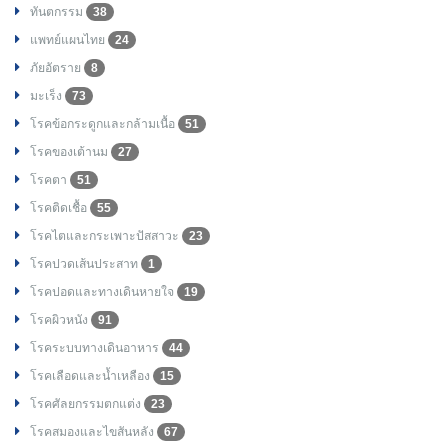
ทันตกรรม
38
แพทย์แผนไทย
24
ภัยอัตราย
8
มะเร็ง
73
โรคข้อกระดูกและกล้ามเนื้อ
51
โรคของเต้านม
27
โรคตา
51
โรคติดเชื้อ
55
โรคไตและกระเพาะปัสสาวะ
23
โรคปวดเส้นประสาท
1
โรคปอดและทางเดินหายใจ
19
โรคผิวหนัง
91
โรคระบบทางเดินอาหาร
44
โรคเลือดและน้ำเหลือง
15
โรคศัลยกรรมตกแต่ง
23
โรคสมองและไขสันหลัง
67