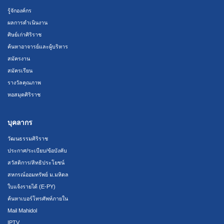
รู้จักองค์กร
ผลการดำเนินงาน
ศิษย์เก่าศิริราช
ค้นหาอาจารย์และผู้บริหาร
สมัครงาน
สมัครเรียน
รางวัลคุณภาพ
หอสมุดศิริราช
บุคลากร
วัฒนธรรมศิริราช
ประกาศ/ระเบียบ/ข้อบังคับ
สวัสดิการ/สิทธิประโยชน์
สหกรณ์ออมทรัพย์ ม.มหิดล
ใบแจ้งรายได้ (E-PY)
ค้นหาเบอร์โทรศัพท์ภายใน
Mail Mahidol
IPTV