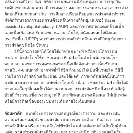
คลื่นความถี่วิทยุ ในรายที่อาการนอนกรนมีสาเหตุมาจากการอุดกั้น
ระดับเพดานอ่อน พบว่ามีการลดลงของอาการนอนกรน และอาการง่วง
ผิดปกติในเวลากลางวัน การศึกษาเปรียบเทียบอาการปวดหลังทำการ
ผ่าตัดรักษาอาการนอนกรนด้วยคลื่นความถี่วิทยุ, เลเซอร์ (laser
assisted uvulopalatoplasty: LAUP) และการผ่าตัดตกแต่งกล้ามเนื้อ
และเนื้อเยื่ออ่อนบริเวณเพดานอ่อน, ลิ้นไก่, ผนังคอหอยให้ตึงและ
กระชับขึ้น (UPPP) พบว่าอาการปวดหลังทำคลื่นความถี่วิทยุ น้อยกว่า
การผ่าตัดชนิดอื่นชัดเจน
วิธีนี้สามารถทำได้โดยใช้ยาชาเฉพาะที่ หรือภายใต้การดม
ยาสลบ ถ้าทำโดยใช้ยาชาเฉพาะที่ ผู้ป่วยไม่จำเป็นต้องนอนโรง
พยาบาล ผลของการลดขนาดของเนื้อเยื่อดังกล่าวจะเห็นชัดเจน
ภายใน 4-6 สัปดาห์ อาจทำซ้ำได้อีก ถ้าผลยังไม่เป็นที่น่าพอใจ วิธีนี้
ง่ายในการทำผลข้างเคียงน้อย และได้ผลดี การผ่าตัดชนิดนี้เป็นการ
ผ่าตัดผ่านทางช่องปาก แพทย์จะใส่เครื่องมือทางช่องปาก ผู้ป่วยจึงไม่มี
บาดแผลใดๆ ที่มองเห็นได้จากภายนอก การผ่าตัดชนิดนี้ควรทำเมื่อผู้
ป่วยมีร่างกายแข็งแรงสมบูรณ์ดี และพักผ่อนอย่างเพียงพอ ไม่เป็นหวัด
หรือมีการติดเชื้อของระบบทางเดินหายใจเฉียบพลัน
ก่อนผ่าตัด
แพทย์จะตรวจความสมบูรณ์ของร่างกาย และประเมิน
ความพร้อมของผู้ป่วยก่อนผ่าตัด เช่นการตรวจเลือด ปัสสาวะ ถ่าย
ภาพรังสีปอด หรือ ตรวจคลื่นไฟฟ้าหัวใจ แล้วแต่ความจำเป็นในผู้ป่วย
แต่ละราย สำหรับผู้ป่วยที่รับประทานยาบางชนิด เช่น ยาแอสไพริน