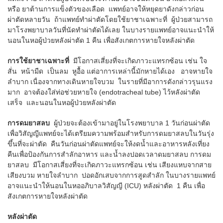
หรือ ยาต้านการแข็งตัวของเลือด แพทย์อาจให้หยุดยาดังกล่าวก่อน
ผ่าตัดหลายวัน ถ้าแพทย์ทำผ่าตัดโดยใช้ยาชาเฉพาะที่ ผู้ป่วยสามารถ
มาโรงพยาบาลวันที่นัดทำผ่าตัดได้เลย ในบางรายแพทย์อาจแนะนำให้
นอนในหอผู้ป่วยหลังผ่าตัด 1 คืน เพื่อสังเกตการหายใจหลังผ่าตัด
การใช้ยาชาเฉพาะที่
มีโอกาสเสี่ยงที่จะเกิดภาวะแทรกซ้อน เช่น ใจ
สั่น หน้ามืด เป็นลม หูอื้อ แต่อาการเหล่านี้มักหายได้เอง อาจหายใจ
ลำบาก เนื่องจากทางเดินหายใจบวม ในรายที่มีอาการดังกล่าวรุนแรง
มาก อาจต้องใส่ท่อช่วยหายใจ (endotracheal tube) ไว้หลังผ่าตัด
เสร็จ และนอนในหอผู้ป่วยหลังผ่าตัด
การดมยาสลบ
ผู้ป่วยจะต้องเข้ามาอยู่ในโรงพยาบาล 1 วันก่อนผ่าตัด
เพื่อวิสัญญีแพทย์จะได้เตรียมความพร้อมสำหรับการดมยาสลบในวันรุ่ง
ขึ้นที่จะผ่าตัด คืนวันก่อนผ่าตัดแพทย์จะให้งดน้ำและอาหารหลังเที่ยง
คืนเพื่อป้องกันการสำลักอาหาร และน้ำลงปอดเวลาดมยาสลบ การดม
ยาสลบ มีโอกาสเสี่ยงที่จะเกิดภาวะแทรกซ้อน เช่น เสียงแหบจากสาย
เสียงบวม หายใจลำบาก ปอดอักเสบจากการสูดสำลัก ในบางรายแพทย์
อาจแนะนำให้นอนในหออภิบาลวิสัญญี (ICU) หลังผ่าตัด 1 คืน เพื่อ
สังเกตการหายใจหลังผ่าตัด
หลังผ่าตัด