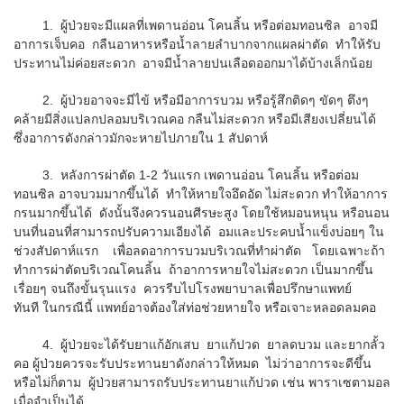
1. ผู้ป่วยจะมีแผลที่เพดานอ่อน โคนลิ้น หรือต่อมทอนซิล อาจมี
อาการเจ็บคอ กลืนอาหารหรือน้ำลายลำบากจากแผลผ่าตัด ทำให้รับ
ประทานไม่ค่อยสะดวก อาจมีน้ำลายปนเลือดออกมาได้บ้างเล็กน้อย
2. ผู้ป่วยอาจจะมีไข้ หรือมีอาการบวม หรือรู้สึกติดๆ ขัดๆ ตึงๆ
คล้ายมีสิ่งแปลกปลอมบริเวณคอ กลืนไม่สะดวก หรือมีเสียงเปลี่ยนได้
ซึ่งอาการดังกล่าวมักจะหายไปภายใน 1 สัปดาห์
3. หลังการผ่าตัด 1-2 วันแรก เพดานอ่อน โคนลิ้น หรือต่อม
ทอนซิล อาจบวมมากขึ้นได้ ทำให้หายใจอึดอัด ไม่สะดวก ทำให้อาการ
กรนมากขึ้นได้ ดังนั้นจึงควรนอนศีรษะสูง โดยใช้หมอนหนุน หรือนอน
บนที่นอนที่สามารถปรับความเอียงได้ อมและประคบน้ำแข็งบ่อยๆ ใน
ช่วงสัปดาห์แรก เพื่อลดอาการบวมบริเวณที่ทำผ่าตัด โดยเฉพาะถ้า
ทำการผ่าตัดบริเวณโคนลิ้น ถ้าอาการหายใจไม่สะดวก เป็นมากขึ้น
เรื่อยๆ จนถึงขั้นรุนแรง ควรรีบไปโรงพยาบาลเพื่อปรึกษาแพทย์
ทันที ในกรณีนี้ แพทย์อาจต้องใส่ท่อช่วยหายใจ หรือเจาะหลอดลมคอ
4. ผู้ป่วยจะได้รับยาแก้อักเสบ ยาแก้ปวด ยาลดบวม และยากลั้ว
คอ ผู้ป่วยควรจะรับประทานยาดังกล่าวให้หมด ไม่ว่าอาการจะดีขึ้น
หรือไม่ก็ตาม ผู้ป่วยสามารถรับประทานยาแก้ปวด เช่น พาราเซตามอล
เมื่อจำเป็นได้