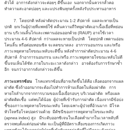
ตัวได้ อาการดังกล่าวจะค่อยๆ ดีขึ้นเอง นอกจากนั้นควรกลั้วคอ
ทำความสะอาดบ่อยๆ และแปรงฟันทุกครั้งหลังรับประทานอาหาร
7. โดยปกติ หลังผ่าตัดประมาณ 1-2 สัปดาห์ แผลจะหายเป็น
ปกติ ยกเว้นผู้ป่วยที่แพทย์ใช้ คลื่นความถี่วิทยุผ่าตัดเอาเนื้อเยื่อที่หย่อน
ยาน บริเวณลิ้นไก่และเพดานอ่อนออกด้วย (RAUP) อาจใช้เวลา
ประมาณ 4-6 สัปดาห์ กว่าแผลจะหายเป็นปกติ โดยปกติ เพดานอ่อน
โคนลิ้น หรือต่อมทอนซิล จะลดขนาดลง อาการนอนกรน และ/หรือ
ภาวะหยุดหายใจขณะหลับจะดีขึ้น หลังทำการผ่าตัดประมาณ 4-6
สัปดาห์ ถ้าอาการนอนกรน และ/หรือ ภาวะหยุดหายใจขณะหลับไม่ดี
ขึ้นจนเห็นได้ชัด ภายในระยะเวลาดังกล่าว อาจต้องรับการรักษาซ้ำ
อีก จนกว่าอาการดังกล่าวจะดีขึ้น
ภาวะแทรกซ้อน
โรคแทรกซ้อนที่อาจเกิดขึ้นได้คือ เลือดออกจากแผล
ผ่าตัด ซึ่งถ้าออกมากจะต้องไปทำการห้ามเลือดในห้องผ่าตัด การ
หายใจลำบากจากการบวมของเนื้อเยื่อรอบๆ บริเวณผ่าตัด หรือแผล
ผ่าตัดติดเชื้อ แต่พบได้น้อย ผู้ป่วยที่เข้ารับการผ่าตัด เนื่องจากมีข้อบ่ง
ชี้ของภาวะหยุดหายใจขณะหลับ โดยเฉพาะผู้ป่วยที่อ้วนมาก มีโรค
หัวใจหรือโรคปอดร่วมด้วย มีดัชนีของการหยุดหายใจขณะหลับ
(apnea index) สูง มีระดับออกซิเจนในเลือดต่ำมากในเวลาหลับที่
ตรวจพบตั้งแต่ก่อนผ่าตัด จะเป็นผู้ที่มีอัตราเสี่ยงของการเกิดภาวะ
แทรกซ้อนได้มากกว่าผู้ป่วยที่เข้ารับการผ่าตัดที่ไม่มีภาวะดังกล่าว