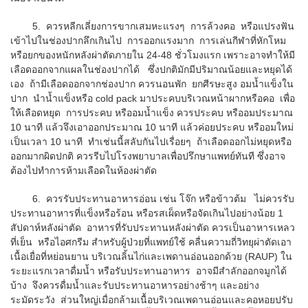
5. ควรหลีกเลี่ยงการขากเสมหะแรงๆ การล้วงคอ หรือแปรงฟัน
เข้าไปในช่องปากลึกเกินไป การออกแรงมาก การเล่นกีฬาที่หักโหม
หรือยกของหนักหลังผ่าตัดภายใน 24-48 ชั่วโมงแรก เพราะอาจทำให้มี
เลือดออกจากแผลในช่องปากได้ ซึ่งปกติมักมีปริมาณน้อยและหยุดได้
เอง ถ้ามีเลือดออกจากช่องปาก ควรนอนพัก ยกศีรษะสูง อมน้ำแข็งใน
ปาก นำน้ำแข็งหรือ cold pack มาประคบบริเวณหน้าผากหรือคอ เพื่อ
ให้เลือดหยุด การประคบ หรืออมน้ำแข็ง ควรประคบ หรืออมประมาณ
10 นาที แล้วจึงเอาออกประมาณ 10 นาที แล้วค่อยประคบ หรืออมใหม่
เป็นเวลา 10 นาที ทำเช่นนี้สลับกันไปเรื่อยๆ ถ้าเลือดออกไม่หยุดหรือ
ออกมากผิดปกติ ควรรีบไปโรงพยาบาลเพื่อปรึกษาแพทย์ทันที ซึ่งอาจ
ต้องไปทำการห้ามเลือดในห้องผ่าตัด
6. ควรรับประทานอาหารอ่อน เช่น โจ๊ก หรือข้าวต้ม ไม่ควรรับ
ประทานอาหารที่แข็งหรือร้อน หรือรสเผ็ดหรือจัดเกินไปอย่างน้อย 1
สัปดาห์หลังผ่าตัด อาหารที่รับประทานหลังผ่าตัด ควรเป็นอาหารเหลว
ที่เย็น หรือไอศกรีม สำหรับผู้ป่วยที่แพทย์ใช้ คลื่นความถี่วิทยุผ่าตัดเอา
เนื้อเยื่อที่หย่อนยาน บริเวณลิ้นไก่และเพดานอ่อนออกด้วย (RAUP) ใน
ระยะแรกเวลาดื่มน้ำ หรือรับประทานอาหาร อาจมีสำลักออกจมูกได้
บ้าง จึงควรดื่มน้ำและรับประทานอาหารอย่างช้าๆ และอย่าง
ระมัดระวัง ส่วนใหญ่เมื่อกล้ามเนื้อบริเวณเพดานอ่อนและคอหอยปรับ