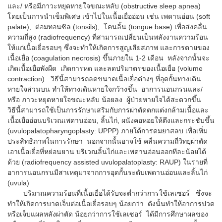
และ/ หรือมีภาวะหยุดหายใจขณะหลับ (obstructive sleep apnea)
โดยเป็นการนำเข็มพิเศษ เข้าไปในเนื้อเยื่ออ่อน เช่น เพดานอ่อน (soft
palate), ต่อมทอนซิล (tonsils), โคนลิ้น (tongue base) เพื่อส่งคลื่น
ความถี่สูง (radiofrequency) ที่สามารถเปลี่ยนเป็นพลังงานความร้อน
ให้แก่เนื้อเยื่อรอบๆ ซึ่งจะทำให้เกิดการสูญเสียสภาพ และการตายของ
เนื้อเยื่อ (coagulation necrosis) ขึ้นภายใน 1-2 เดือน หลังจากนั้นจะ
เกิดเนื้อเยื่อพังผืด เกิดการหด และลดปริมาตรของเนื้อเยื่อ (volume
contraction) วิธีนี้สามารถลดขนาดเนื้อเยื่อต่างๆ ที่อุดกั้นทางเดิน
หายใจส่วนบน ทำให้ทางเดินหายใจกว้างขึ้น อาการนอนกรนและ/
หรือ ภาวะหยุดหายใจขณะหลับ น้อยลง ผู้ป่วยหายใจได้สะดวกขึ้น
วิธีนี้สามารถใช้เป็นการรักษาเสริมกับการผ่าตัดตกแต่งกล้ามเนื้อและ
เนื้อเยื่ออ่อนบริเวณเพดานอ่อน, ลิ้นไก่, ผนังคอหอยให้ตึงและกระชับขึ้น
(uvulopalatopharyngoplasty: UPPP) ภายใต้การดมยาสลบ เพื่อเพิ่ม
ประสิทธิภาพในการรักษา นอกจากนั้นอาจใช้ คลื่นความถี่วิทยุผ่าตัด
เอาเนื้อเยื่อที่หย่อนยาน บริเวณลิ้นไก่และเพดานอ่อนออกทีละน้อยได้
ด้วย (radiofrequency assisted uvulopalatoplasty: RAUP) ในรายที่
อาการนอนกรนมีสาเหตุมาจากการอุดกั้นระดับเพดานอ่อนและลิ้นไก่
(uvula)
ปริมาณความร้อนที่เนื้อเยื่อได้รับจะต่ำกว่าการใช้เลเซอร์ ซึ่งจะ
ทำให้เกิดการบาดเจ็บต่อเนื้อเยื่อรอบๆ น้อยกว่า ดังนั้นทำให้อาการปวด
หรือเจ็บแผลหลังผ่าตัด น้อยกว่าการใช้เลเซอร์ ได้มีการศึกษาผลของ