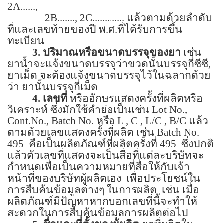
2A......,
2B......., 2C.............
แล้วตามด้วยลำดับ
ที่และเลขท้ายของปี พ.ศ.ที่ได้รับการขึ้น
ทะเบียน
3.
ปริมาณหรือขนาดบรรจุของยา
เช่น
ยาน้ำจะแจ้งขนาดบรรจุว่าขวดนั้นบรรจุกี่ซีซี
,
ยาเม็ด จะต้องแจ้งขนาดบรรจุไว้ในฉลากด้วย
ว่า ยานั้นบรรจุกี่เม็ด
4.
เลขที่
หรืออักษรแสดงครั้งที่ผลิตหรือ
วิเคราะห์ ซึ่งมักใช้คำย่อเป็นเช่น
Lot No.,
Cont.No., Batch No.
หรือ
L , C , L/C , B/C
แล้ว
ตามด้วยเลขแสดงครั้งที่ผลิต เช่น
Batch No.
495
คือเป็นผลิตภัณฑ์ที่ผลิตครั้งที่
495
ซึ่งปกติ
แล้วตัวเลขที่แสดงจะเป็นสื่อที่แต่ละบริษัทจะ
กำหนดเพื่อเป็นความหมายที่สื่อให้กับเจ้า
หน้าที่ของบริษัทผู้ผลิตเอง
เพื่อประโยชน์ใน
การสืบค้นข้อมูลต่างๆ ในการผลิต
เช่น เมื่อ
ผลิตภัณฑ์มีปัญหาหากบอกเลขที่นี้จะทำให้
สะดวกในการสืบค้นข้อมูลการผลิตต่อไป