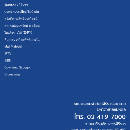
วัฒนธรรมศิริราช
ประกาศ/ระเบียบ/ข้อบังคับ
สวัสดิการ/สิทธิประโยชน์
สหกรณ์ออมทรัพย์ ม.มหิดล
ใบแจ้งรายได้ (E-PY)
ค้นหาเบอร์โทรศัพท์ภายใน
Mail Mahidol
IPTV
SiBN
Download Si Logo
E-Learning
คณะแพทยศาสตร์ศิริราชพยาบาล
มหาวิทยาลัยมหิดล
โทร.
02 419 7000
2 ถนนวังหลัง แขวงศิริราช
เขตบางกอกน้อย กรุงเทพฯ 10700