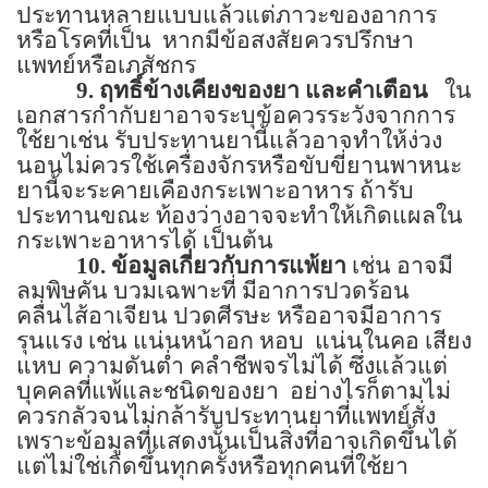
ประทานหลายแบบแล้วแต่ภาวะของอาการ
หรือโรคที่เป็น
หากมีข้อสงสัยควรปรึกษา
แพทย์หรือเภสัชกร
9.
ฤทธิ์ข้างเคียงของยา และคำเตือน
ใน
เอกสารกำกับยาอาจระบุข้อควรระวังจากการ
ใช้ยาเช่น รับประทานยานี้แล้วอาจทำให้ง่วง
นอนไม่ควรใช้เครื่องจักรหรือขับขี่ยานพาหนะ
ยานี้จะระคายเคืองกระเพาะอาหาร ถ้ารับ
ประทานขณะ ท้องว่างอาจจะทำให้เกิดแผลใน
กระเพาะอาหารได้ เป็นต้น
10.
ข้อมูลเกี่ยวกับการแพ้ยา
เช่น อาจมี
ลมพิษคัน บวมเฉพาะที่ มีอาการปวดร้อน
คลื่นไส้อาเจียน ปวดศีรษะ หรืออาจมีอาการ
รุนแรง เช่น แน่นหน้าอก หอบ
แน่นในคอ เสียง
แหบ ความดันต่ำ คลำชีพจรไม่ได้ ซึ่งแล้วแต่
บุคคลที่แพ้และชนิดของยา
อย่างไรก็ตามไม่
ควรกลัวจนไม่กล้ารับประทานยาที่แพทย์สั่ง
เพราะข้อมูลที่แสดงนั้นเป็นสิ่งที่อาจเกิดขึ้นได้
แต่ไม่ใช่เกิดขึ้นทุกครั้งหรือทุกคนที่ใช้ยา