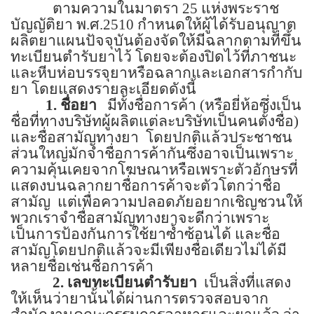
ตามความในมาตรา
25
แห่งพระราช
บัญญัติยา พ.ศ.
2510
กำหนดให้ผู้ได้รับอนุญาต
ผลิตยาแผนปัจจุบันต้องจัดให้มีฉลากตามที่ขึ้น
ทะเบียนตำรับยาไว้ โดยจะต้องปิดไว้ที่ภาชนะ
และหีบห่อบรรจุยาหรือฉลากและเอกสารกำกับ
ยา โดยแสดงรายละเอียดดังนี้
1.
ชื่อยา
มีทั้งชื่อการค้า
(
หรือยี่ห้อซึ่งเป็น
ชื่อที่ทางบริษัทผู้ผลิตแต่ละบริษัทเป็นคนตั้งชื่อ)
และชื่อสามัญทางยา
โดยปกติแล้วประชาชน
ส่วนใหญ่มักจำชื่อการค้ากันซึ่งอาจเป็นเพราะ
ความคุ้นเคยจากโฆษณาหรือเพราะตัวอักษรที่
แสดงบนฉลากยาชื่อการค้าจะตัวโตกว่าชื่อ
สามัญ
แต่เพื่อความปลอดภัยอยากเชิญชวนให้
พวกเราจำชื่อสามัญทางยาจะดีกว่าเพราะ
เป็นการป้องกันการใช้ยาซ้ำซ้อนได้ และชื่อ
สามัญโดยปกติแล้วจะมีเพียงชื่อเดียวไม่ได้มี
หลายชื่อเช่นชื่อการค้า
2.
เลขทะเบียนตำรับยา
เป็นสิ่งที่แสดง
ให้เห็นว่ายานั้นได้ผ่านการตรวจสอบจาก