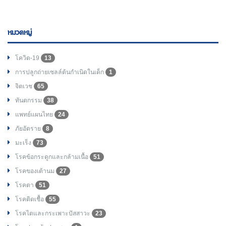
หมวดหมู่
โควิด-19
13
การปลูกถ่ายเซลล์ต้นกำเนิดในเด็ก
1
จิตเวช
65
ทันตกรรม
38
แพทย์แผนไทย
24
ภัยอัตราย
8
มะเร็ง
73
โรคข้อกระดูกและกล้ามเนื้อ
51
โรคของเต้านม
27
โรคตา
51
โรคติดเชื้อ
55
โรคไตและกระเพาะปัสสาวะ
23