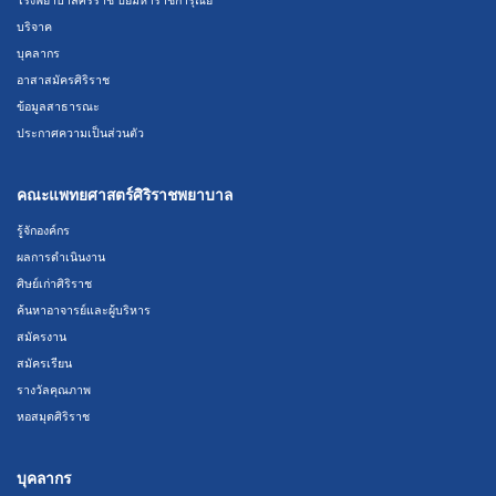
บริจาค
บุคลากร
อาสาสมัครศิริราช
ข้อมูลสาธารณะ
ประกาศความเป็นส่วนตัว
คณะแพทยศาสตร์ศิริราชพยาบาล
รู้จักองค์กร
ผลการดำเนินงาน
ศิษย์เก่าศิริราช
ค้นหาอาจารย์และผู้บริหาร
สมัครงาน
สมัครเรียน
รางวัลคุณภาพ
หอสมุดศิริราช
บุคลากร