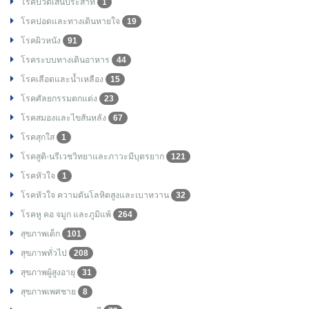
โรคปวดเส้นประสาท
1
โรคปอดและทางเดินหายใจ
19
โรคผิวหนัง
91
โรคระบบทางเดินอาหาร
44
โรคเลือดและน้ำเหลือง
15
โรคศัลยกรรมตกแต่ง
23
โรคสมองและไขสันหลัง
67
โรคสุกใส
1
โรคสูติ-นรีเวชวิทยาและภาวะมีบุตรยาก
121
โรคหัวใจ
1
โรคหัวใจ ความดันโลหิตสูงและเบาหวาน
32
โรคหู คอ จมูก และภูมิแพ้
264
สุขภาพเด็ก
101
สุขภาพทั่วไป
208
สุขภาพผู้สูงอายุ
31
สุขภาพเพศชาย
8