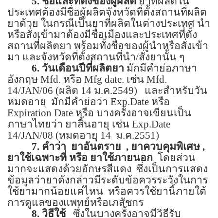
5.
ชื่อและที่ตั้งของผู้ผลิต
ยาที่ผลิตใน
ประเทศต้องมีชื่อผู้ผลิตจังหวัดที่ตั้งสถานที่ผลิต
ยาด้วย ในกรณีเป็นยาที่ผลิตในต่างประเทศ นำ
หรือสั่งเข้ามาต้องมีชื่อเมืองและประเทศที่ตั้ง
สถานที่ผลิตยา พร้อมทั้งชื่อของผู้นำหรือสั่งเข้า
มา และจังหวัดที่ตั้งสถานที่นำ/สั่งยานั้น ๆ
6.
วันเดือนปีที่ผลิตยา
มักมีคำย่อภาษา
อังกฤษ
Mfd.
หรือ
Mfg date.
เช่น
Mfd.
14/JAN/06 (
ผลิต
14
ม.ค.
2549)
และสำหรับวัน
หมดอายุ
มักมีคำย่อว่า
Exp.Date
หรือ
Expiration Date
หรือ บางครั้งอาจเขียนเป็น
ภาษาไทยว่า ยาสิ้นอายุ เช่น
Exp.Date
14/JAN/08 (
หมดอายุ
14
ม.ค.
2551)
7.
คำว่า
ยาอันตราย
,
ยาควบคุมพิเศษ
,
ยาใช้เฉพาะที่ หรือ ยาใช้ภายนอก
โดยส่วน
มากจะแสดงด้วยอักษรสีแดง
ซึ่งเป็นการแสดง
ข้อมูลว่ายาดังกล่าวมีระดับข้อควรระวังในการ
ใช้ยามากน้อยแค่ไหน
หรือควรใช้ยานี้ภายใต้
การดูแลของแพทย์หรือเภสัชกร
8.
วิธีใช้
ซึ่งในบางครั้งอาจมีวิธีรับ