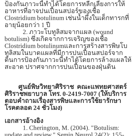
ป้องกันภาวะนี้ทำได้โดยการหลีกเลี่ยงการให้
อาหารที่อาจปนเปื้อนสปอร์ของเชื้อ
Clostridium botulinum
เช่นน้ำผึ้งในเด็กทารกที่
อายุน้อยกว่า
1
ปี
2.
ภาวะโบทูลิสมจากแผล (
wound
botulism)
ซึ่งเกิดจากการเจริญของเชื้อ
Clostridium botulinum
และการสร้างสารพิษโบ
ทูลิสมในบาดแผลที่มีการปนเปื้อนสปอร์จาก
ดินการป้องกันภาวะนี้ทำได้โดยการล้างแผลให้
สะอาด ปราศจากการปนเปื้อนของฝุ่นดิน
ศูนย์พิษวิทยาศิริราช
คณะแพทยศาสตร์
ศิริราชพยาบาล โทร.
0-2419-7007 (
ให้บริการ
ตอบคำถามเรื่องสารพิษและการใช้ยารักษา
โรคตลอด
24
ชั่วโมง)
เอกสารอ้างอิง
1. Cherington, M. (2004). "Botulism:
update and review." Semin Neurol 24(2): 155-