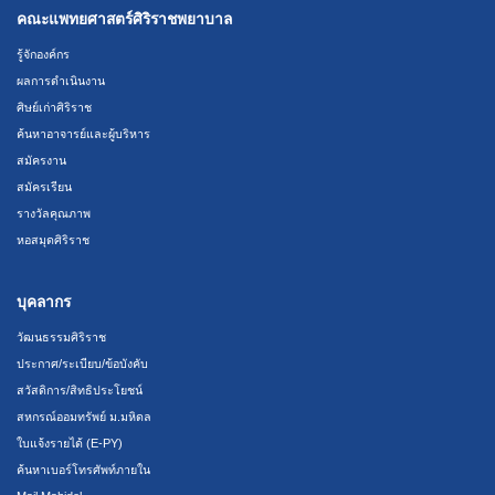
คณะแพทยศาสตร์ศิริราชพยาบาล
รู้จักองค์กร
ผลการดำเนินงาน
ศิษย์เก่าศิริราช
ค้นหาอาจารย์และผู้บริหาร
สมัครงาน
สมัครเรียน
รางวัลคุณภาพ
หอสมุดศิริราช
บุคลากร
วัฒนธรรมศิริราช
ประกาศ/ระเบียบ/ข้อบังคับ
สวัสดิการ/สิทธิประโยชน์
สหกรณ์ออมทรัพย์ ม.มหิดล
ใบแจ้งรายได้ (E-PY)
ค้นหาเบอร์โทรศัพท์ภายใน