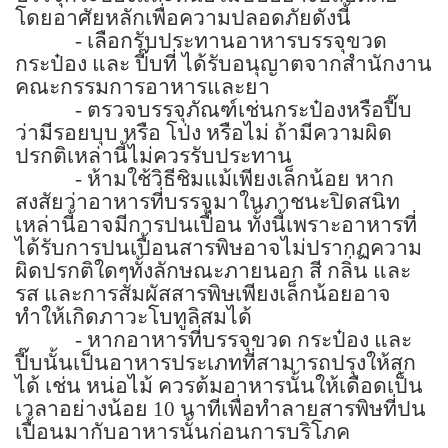
โดยอาศัยหลักเพื่อความปลอดภัยดังนี้
-
เลือกรับประทานอาหารบรรจุขวด
กระป๋อง และ ปี๊บที่ ได้รับอนุญาตจากสำนักงาน
คณะกรรมการอาหารและยา
-
ตรวจบรรจุภัณฑ์เช่นกระป๋องหรือปี๊บ
ว่ามีรอยบุบ หรือ โป่ง หรือไม่ ถ้ามีความผิด
ปรกติเหล่านี้ไม่ควรรับประทาน
-
ห้ามใช้วิธีชิมแม้เพียงเล็กน้อย หาก
สงสัยว่าอาหารที่บรรจุมาในภาชนะปิดสนิท
เหล่านี้อาจมีการปนเปื้อน ทั้งนี้เพราะอาหารที่
ได้รับการปนเปื้อนสารพิษอาจไม่ปรากฏความ
ผิดปรกติใดๆทั้งลักษณะภายนอก สี กลิ่น และ
รส และการสัมผัสสารพิษเพียงเล็กน้อยอาจ
ทำให้เกิดภาวะโบทูลิสมได้
-
หากอาหารที่บรรจุขวด กระป๋อง และ
ปี๊บนั้นเป็นอาหารประเภทที่สามารถปรุงให้สุก
ได้ เช่น หน่อไม้ ควรต้มอาหารนั้นให้เดือดเป็น
เวลาอย่างน้อย
10
นาทีเพื่อทำลายสารพิษที่ปน
เปื้อนมากับอาหารนั้นก่อนการบริโภค