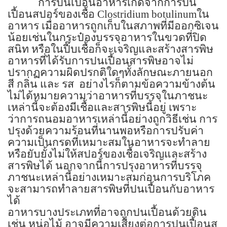
การปนเปื้อนอาหารเกิดจากการปน
เปื้อนสปอร์ของเชื้อ
Clostridium botulinum
ใน
อาหาร เมื่ออาหารถูกเก็บในสภาพที่มีออกซิเจน
น้อยเช่นในกระป๋องบรรจุอาหารในขวดที่ปิด
สนิท หรือในปี๊บเชื้อก็จะเจริญและสร้างสารพิษ
อาหารที่ได้รับการปนเปื้อนสารพิษอาจไม่
ปรากฏความผิดปรกติใดๆทั้งลักษณะภายนอก
สี กลิ่น และ รส
อย่างไรก็ตามข้อความข้างต้น
ไม่ได้หมายความว่าอาหารที่บรรจุในภาชนะ
เหล่านี้จะต้องมีเชื้อและสารพิษนี้อยู่ เพราะ
ว่าการถนอมอาหารเหล่านี้อย่างถูกวิธีเช่น การ
ปรุงด้วยความร้อนที่นานพอหรือการปรับค่า
ความเป็นกรดที่เหมาะสมในอาหารจะทำลาย
หรือยับยั้งไม่ให้สปอร์ของเชื้อเจริญและสร้าง
สารพิษได้ นอกจากนี้การปรุงอาหารที่บรรจุ
ภาชนะเหล่านี้อย่างเหมาะสมก่อนการบริโภค
จะสามารถทำลายสารพิษที่ปนเปื้อนกับอาหาร
ได้
อาหารบางประเภทที่อาจถูกปนเปื้อนด้วยดิน
เช่น หน่อไม้ อาจมีความเสี่ยงต่อการปนเปื้อนส