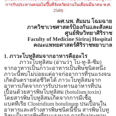
การรับประทานหน่อไม่ปี๊บที่จังหวัดน่านในเดือนมีนาคม พ.ศ.
2549)
ผศ.นพ. สัมมน โฉมฉาย
ภาควิชาเวชศาสตร์ป้องกันและสังคม
ศูนย์พิษวิทยาศิริราช
Faculty of
Medicine
Siriraj
Hospital
คณะแพทยศาสตร์ศิริราชพยาบาล
1.
ภาวะโบทูลิสมจากอาหารคืออะไร
ภาวะโบทูลิสม (อ่านว่า โบ-ทู-ลิ-ซึม)
จากอาหารเป็นภาวะอาหารเป็นพิษชนิดหนึ่ง
ภาวะนี้พบไม่บ่อยแต่อาจก่ออาการที่รุนแรงจน
เกิดอันตรายต่อชีวิตได้ ภาวะโบทูลิสมจาก
อาหารเกิดจากการรับประทานอาหารที่ปน
เปื้อนด้วยสารพิษโบทูลิสม
(botulism toxin)
โดยสารพิษโบทูลิสมเกิดจากการมีเชื้อ
แบคทีเรีย
Clostridium botulinum
ปนเปื้อนใน
อาหารและสร้างสารพิษชนิดนี้ขึ้น สารพิษโบทู
ลิสมเป็นสารพิษที่รุนแรงมาก การรับประทาน