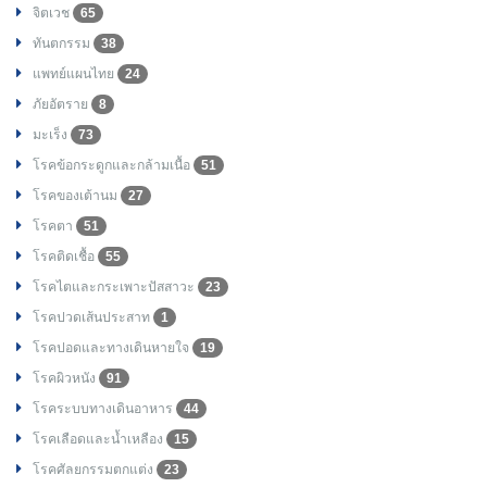
จิตเวช
65
ทันตกรรม
38
แพทย์แผนไทย
24
ภัยอัตราย
8
มะเร็ง
73
โรคข้อกระดูกและกล้ามเนื้อ
51
โรคของเต้านม
27
โรคตา
51
โรคติดเชื้อ
55
โรคไตและกระเพาะปัสสาวะ
23
โรคปวดเส้นประสาท
1
โรคปอดและทางเดินหายใจ
19
โรคผิวหนัง
91
โรคระบบทางเดินอาหาร
44
โรคเลือดและน้ำเหลือง
15
โรคศัลยกรรมตกแต่ง
23