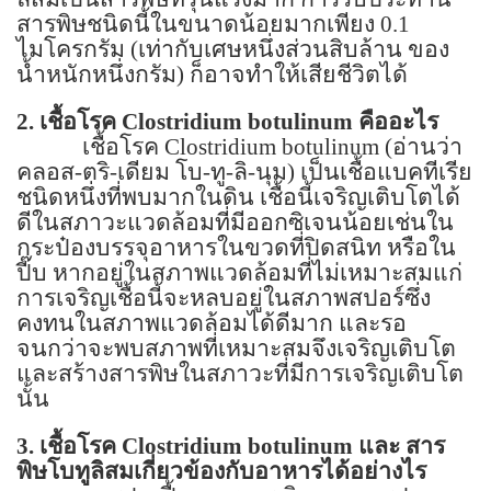
สารพิษชนิดนี้ในขนาดน้อยมากเพียง
0.1
ไมโครกรัม (เท่ากับเศษหนึ่งส่วนสิบล้าน ของ
น้ำหนักหนึ่งกรัม) ก็อาจทำให้เสียชีวิตได้
2.
เชื้อโรค
Clostridium botulinum
คืออะไร
เชื้อโรค
Clostridium botulinum (
อ่านว่า
คลอส-ตริ-เดียม โบ-ทู-ลิ-นุม) เป็นเชื้อแบคทีเรีย
ชนิดหนึ่งที่พบมากในดิน เชื้อนี้เจริญเติบโตได้
ดีในสภาวะแวดล้อมที่มีออกซิเจนน้อยเช่นใน
กระป๋องบรรจุอาหารในขวดที่ปิดสนิท หรือใน
ปี๊บ หากอยู่ในสภาพแวดล้อมที่ไม่เหมาะสมแก่
การเจริญเชื้อนี้จะหลบอยู่ในสภาพสปอร์ซึ่ง
คงทนในสภาพแวดล้อมได้ดีมาก และรอ
จนกว่าจะพบสภาพที่เหมาะสมจึงเจริญเติบโต
และสร้างสารพิษในสภาวะที่มีการเจริญเติบโต
นั้น
3.
เชื้อโรค
Clostridium botulinum
และ สาร
พิษโบทูลิสมเกี่ยวข้องกับอาหารได้อย่างไร