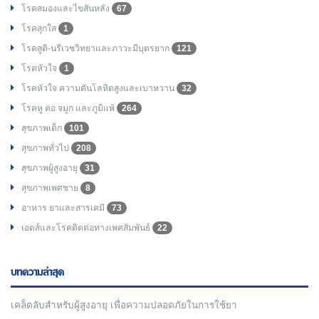
โรคสมองและไขสันหลัง
67
โรคสุกใส
1
โรคสูติ-นรีเวชวิทยาและภาวะมีบุตรยาก
121
โรคหัวใจ
1
โรคหัวใจ ความดันโลหิตสูงและเบาหวาน
32
โรคหู คอ จมูก และภูมิแพ้
264
สุขภาพเด็ก
101
สุขภาพทั่วไป
208
สุขภาพผู้สูงอายุ
31
สุขภาพเพศชาย
8
อาหาร ยาและสารเคมี
73
เอดส์และโรคติดต่อทางเพศสัมพันธ์
22
บทความล่าสุด
เคล็ดลับสำหรับผู้สูงอายุ เพื่อความปลอดภัยในการใช้ยา