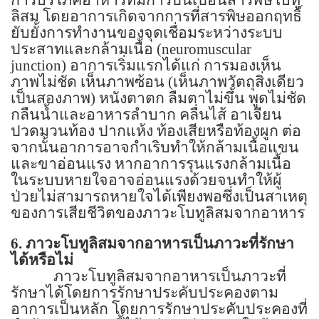
ลิสม โดยอาการเกิดจากการที่สารพิษออกฤทธิ์
ยับยั้งการทำงานของจุดเชื่อมระหว่างระบบ
ประสาทและกล้ามเนื้อ
(neuromuscular
junction)
อาการเริ่มแรกได้แก่ การมองเห็น
ภาพไม่ชัด เห็นภาพซ้อน
(
เห็นภาพวัตถุสิ่งเดียว
เป็นสองภาพ) หนังตาตก ลืมตาไม่ขึ้น พูดไม่ชัด
กลืนน้ำและอาหารลำบาก คลื่นไส้ อาเจียน
ปวดมวนท้อง ปากแห้ง ท้องเสียหรือท้องผูก ต่อ
จากนั้นอาการอาจกำเริบทำให้กล้ามเนื้อแขน
และขาอ่อนแรง หากอาการรุนแรงกล้ามเนื้อ
ในระบบหายใจอาจอ่อนแรงด้วยจนทำให้ผู้
ป่วยไม่สามารถหายใจได้เพียงพอซึ่งเป็นสาเหตุ
ของการเสียชีวิตของภาวะโบทูลิสมจากอาหาร
6.
ภาวะโบทูลิสมจากอาหารเป็นภาวะที่รักษา
ได้หรือไม่
ภาวะโบทูลิสมจากอาหารเป็นภาวะที่
รักษาได้โดยการรักษาประคับประคองตาม
อาการเป็นหลัก โดยการรักษาประคับประคองที่