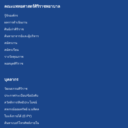
คณะแพทยศาสตร์ศิริราชพยาบาล
รู้จักองค์กร
ผลการดำเนินงาน
ศิษย์เก่าศิริราช
ค้นหาอาจารย์และผู้บริหาร
สมัครงาน
สมัครเรียน
รางวัลคุณภาพ
หอสมุดศิริราช
บุคลากร
วัฒนธรรมศิริราช
ประกาศ/ระเบียบ/ข้อบังคับ
สวัสดิการ/สิทธิประโยชน์
สหกรณ์ออมทรัพย์ ม.มหิดล
ใบแจ้งรายได้ (E-PY)
ค้นหาเบอร์โทรศัพท์ภายใน