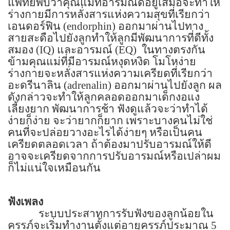
แพทย์พบว่าคุณแม่ที่อารมณ์ดีอยู่เสมอจะทำให้
ร่างกายมีการหลั่งสารแห่งความสุขที่เรียกว่า
เอนดอร์ฟิน (
endorphin)
ออกมาผ่านไปทาง
สายสะดือไปยังลูกทำให้ลูกมีพัฒนาการที่ดีทั้ง
สมอง (
IQ)
และอารมณ์
(EQ)
ในทางตรงกัน
ข้ามคุณแม่ที่มีอารมณ์หงุดหงิด โมโหง่าย
ร่างกายจะหลั่งสารแห่งความเครียดที่เรียกว่า
อะดรีนาลิน (
adrenalin)
ออกมาผ่านไปยังลูก ผล
ดังกล่าวจะทำให้ลูกคลอดออกมาเด็กงอแง
เลี้ยงยาก พัฒนาการช้า ฟังดูแล้วจะว่าทำได้
ง่ายก็ง่าย จะว่ายากก็ยาก เพราะบางคนไม่ใช่
คนที่จะปล่อยวางอะไรได้ง่ายๆ หรือเป็นคน
เครียดตลอดเวลา ถ้าต้องมาปรับอารมณ์ให้ดี
อาจจะเครียดจากการปรับอารมณ์หรือเปล่าผม
ก็ไม่แน่ใจเหมือนกัน
ฟังเพลง
ระบบประสาทการรับฟังของลูกน้อยใน
ครรภ์จะเริ่มทำงานตั้งแต่อายุครรภ์ประมาณ
5