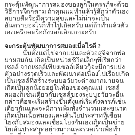
กระตุ้นพัฒนาการสมองของลูกในครรภ์จะด้วย
วิธีการใดก็ตาม ถ้าคุณแม่ทำแล้วรู้สึกว่าตัวเอง
สบายดีหรือมีความสุขและไม่น่าจะเป็น
อันตรายอะไรก็ทำไปเถิดครับ แต่ถ้าทำแล้วตัว
เองเครียดหรือกังวลก็เลิกเถอะครับ
จะกระตุ้นพัฒนาการสมองเมื่อไรดี
?
นับตั้งแต่ไข่จากแม่และตัวอสุจิจากพ่อ
มาผสมกัน เกิดเป็นหน่วยชีวิตเล็กๆที่เรียกว่า
เซลล์ จากเซลล์เพียงเซลล์เดียวก็จะมีการแบ่ง
ตัวอย่างรวดเร็วและพัฒนาต่อเนื่องไปเรื่อยเกิด
เป็นเซลล์ที่สร้างระบบอวัยวะต่างมากมายจน
เกิดเป็นลูกน้อยอยู่ในท้องของคุณแม่
เซลล์
สมองก็เช่นเดียวกับเซลล์ของระบบอวัยวะอื่น
กล่าวคือจะเริ่มสร้างขึ้นตั้งแต่เริ่มตั้งครรภ์เช่น
เดียวกันและจะมีการเพิ่มทั้งจำนวนและขนาด
เกิดเป็นเนื้อสมองและเส้นใยประสาทที่เชื่อม
โยงกับสมองและเชื่อมโยงกันเองเกิดเป็นข่าย
ใยเส้นประสาทอย่างมากและรวดเร็วเพื่อทำ