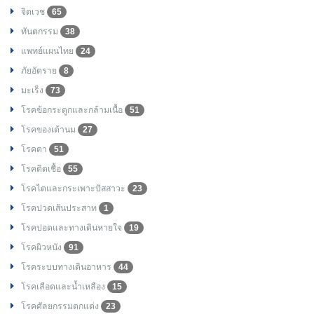
จิตเวช
65
ทันตกรรม
38
แพทย์แผนไทย
24
ภัยอัตราย
8
มะเร็ง
73
โรคข้อกระดูกและกล้ามเนื้อ
51
โรคของเต้านม
27
โรคตา
51
โรคติดเชื้อ
55
โรคไตและกระเพาะปัสสาวะ
23
โรคปวดเส้นประสาท
1
โรคปอดและทางเดินหายใจ
19
โรคผิวหนัง
91
โรคระบบทางเดินอาหาร
44
โรคเลือดและน้ำเหลือง
15
โรคศัลยกรรมตกแต่ง
23