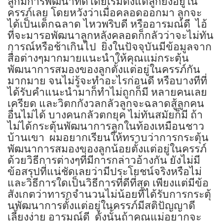
ลูกมีการพัฒนาที่ดีโดยเริ่มตั้งแต่ลูกยังอยู่ใน
ครรภ์เลย โดยหวังว่าเมื่อคลอดออกมา ลูกจะ
ได้เป็นเด็กฉลาด ไหวพริบดี หรืออารมณ์ดี
ไอ้
ที่จะมารอพัฒนาลูกหลังคลอดก็กลัวว่าจะไม่ทัน
การณ์หรือช้าเกินไป
ยิ่งในปัจจุบันมีข้อมูลจาก
สื่อต่างๆมากมายแนะนำให้คุณแม่กระตุ้น
พัฒนาการสมองของลูกตั้งแต่อยู่ในครรภ์กัน
มากมาย จนไม่รู้จะทำอะไรก่อนดี หรือบางทีที่
ได้รับคำแนะนำมาก็ทำไม่ถูกก็มี หลายคนเลย
เครียด และวิตกกังวลกลัวลูกจะฉลาดสู้ลูกคน
อื่นไม่ได้ บางคนกลัวตกยุค ไม่ทันสมัยก็มี ถ้า
ไม่ได้กระตุ้นพัฒนาการลูกในท้องเหมือนชาว
บ้านเขา
ผมอยากเรียนให้ทราบว่าการกระตุ้น
พัฒนาการสมองของลูกน้อยตั้งแต่อยู่ในครรภ์
ด้วยวิธีการต่างๆที่มีการกล่าวอ้างกัน ยังไม่มี
ข้อสรุปที่แน่ชัดเลยว่ามีประโยชน์จริงหรือไม่
และวิธีการใดเป็นวิธีการที่ดีที่สุด เพียงแต่มีข้อ
สังเกตว่าทารกจำนวนไม่น้อยที่ได้รับการกระตุ้
นพัฒนาการตั้งแต่อยู่ในครรภ์มีสติปัญญาดี
เลี้ยงง่าย อารมณ์ดี
ดังนั้นถ้าคุณแม่อยากจะ