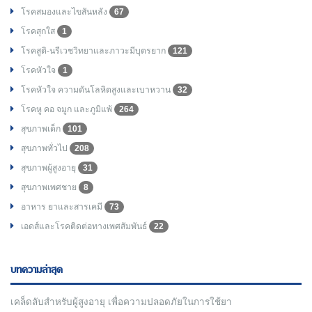
โรคสมองและไขสันหลัง
67
โรคสุกใส
1
โรคสูติ-นรีเวชวิทยาและภาวะมีบุตรยาก
121
โรคหัวใจ
1
โรคหัวใจ ความดันโลหิตสูงและเบาหวาน
32
โรคหู คอ จมูก และภูมิแพ้
264
สุขภาพเด็ก
101
สุขภาพทั่วไป
208
สุขภาพผู้สูงอายุ
31
สุขภาพเพศชาย
8
อาหาร ยาและสารเคมี
73
เอดส์และโรคติดต่อทางเพศสัมพันธ์
22
บทความล่าสุด
เคล็ดลับสำหรับผู้สูงอายุ เพื่อความปลอดภัยในการใช้ยา