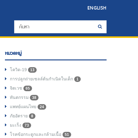
ENGLISH
หมวดหมู่
โควิด-19
13
การปลูกถ่ายเซลล์ต้นกำเนิดในเด็ก
1
จิตเวช
65
ทันตกรรม
38
แพทย์แผนไทย
24
ภัยอัตราย
8
มะเร็ง
73
โรคข้อกระดูกและกล้ามเนื้อ
51