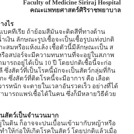
Faculty of
Medicine
Siriraj
Hospital
คณะแพทยศาสตร์ศิริราชพยาบาล
่างไร
แบคทีเรีย ถ้าย้อมสีมันจะติดสีที่ทางด้าน
้ำเงิน ลักษณะรูปเชื้อจะเป็นเชื้อรูปแท่งปกติ
สมหรือแห้งแล้ง เชื้อตัวนี้มีลักษณะเป็น ส
ะหรือสปอร์จะมีความทนทานที่จะอยู่ในสภาพ
ามารถอยู่ได้เป็น
10
ปี โดยปกติเชื้อนี้จะก่อ
่งสัตว์ที่เป็นโรคนี้มักจะเป็นสัตว์กลุ่มที่กิน
ซึ่งสัตว์ที่ติดโรคนี้จะมีอาการ คือ เลือด
ารหนัก จะตายในเวลาอันรวดเร็ว อย่างที่ได้
็สามารถแพร่เชื้อได้ในคน ซึ่งก็มีหลายวิธีด้วย
ในสัตว์เป็นจำนวนมาก
ะอยู่ในดิน ก็อาจจะปนเบื้อนเข้ามากับหญ้าหรือ
ึงทำให้ก่อให้เกิดโรคในสัตว์ โดยปกติแล้วเมื่อ