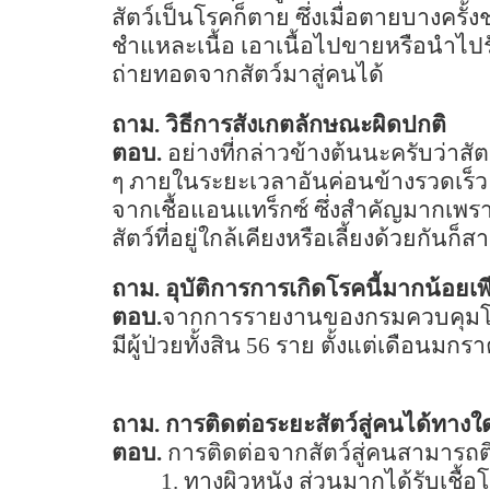
สัตว์เป็นโรคก็ตาย ซึ่งเมื่อตายบางครั้
ชำแหละเนื้อ เอาเนื้อไปขายหรือนำไปรับป
ถ่ายทอดจากสัตว์มาสู่คนได้
ถาม. วิธีการสังเกตลักษณะผิดปกติ
ตอบ.
อย่างที่กล่าวข้างต้นนะครับว่าส
ๆ ภายในระยะเวลาอันค่อนข้างรวดเร็ว ซึ่ง
จากเชื้อแอนแทร็กซ์ ซึ่งสำคัญมากเพราะ
สัตว์ที่อยู่ใกล้เคียงหรือเลี้ยงด้วยกั
ถาม. อุบัติการการเกิดโรคนี้มากน้อยเ
ตอบ.
จากการรายงานของกรมควบคุมโร
มีผู้ป่วยทั้งสิน
56
ราย ตั้งแต่เดือนมกร
ถาม. การติดต่อระยะสัตว์สู่คนได้ทางใ
ตอบ.
การติดต่อจากสัตว์สู่คนสามารถติ
1.
ทางผิวหนัง ส่วนมากได้รับเชื้อโ