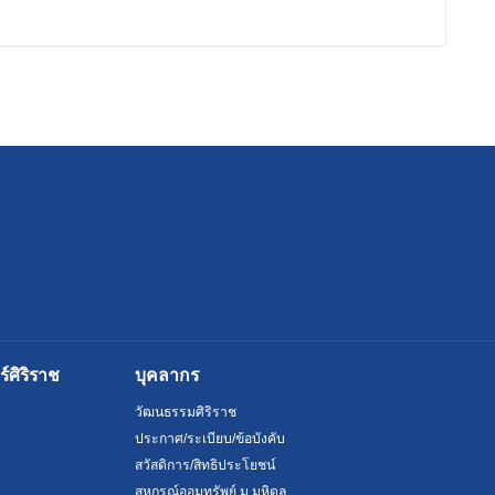
ศิริราช
บุคลากร
วัฒนธรรมศิริราช
ประกาศ/ระเบียบ/ข้อบังคับ
สวัสดิการ/สิทธิประโยชน์
สหกรณ์ออมทรัพย์ ม.มหิดล