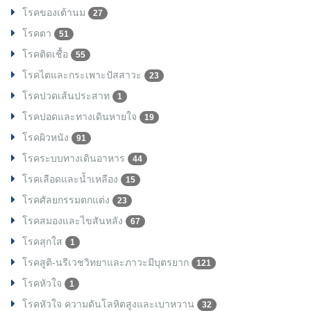
โรคของเต้านม
27
โรคตา
51
โรคติดเชื้อ
55
โรคไตและกระเพาะปัสสาวะ
23
โรคปวดเส้นประสาท
1
โรคปอดและทางเดินหายใจ
19
โรคผิวหนัง
91
โรคระบบทางเดินอาหาร
44
โรคเลือดและน้ำเหลือง
15
โรคศัลยกรรมตกแต่ง
23
โรคสมองและไขสันหลัง
67
โรคสุกใส
1
โรคสูติ-นรีเวชวิทยาและภาวะมีบุตรยาก
121
โรคหัวใจ
1
โรคหัวใจ ความดันโลหิตสูงและเบาหวาน
32