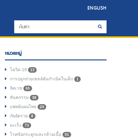
ENGLISH
หมวดหมู่
โควิด-19
13
การปลูกถ่ายเซลล์ต้นกำเนิดในเด็ก
1
จิตเวช
65
ทันตกรรม
38
แพทย์แผนไทย
24
ภัยอัตราย
8
มะเร็ง
73
โรคข้อกระดูกและกล้ามเนื้อ
51