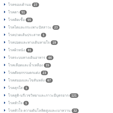
โรคของเต้านม
27
โรคตา
51
โรคติดเชื้อ
55
โรคไตและกระเพาะปัสสาวะ
23
โรคปวดเส้นประสาท
1
โรคปอดและทางเดินหายใจ
19
โรคผิวหนัง
91
โรคระบบทางเดินอาหาร
44
โรคเลือดและน้ำเหลือง
15
โรคศัลยกรรมตกแต่ง
23
โรคสมองและไขสันหลัง
67
โรคสุกใส
1
โรคสูติ-นรีเวชวิทยาและภาวะมีบุตรยาก
121
โรคหัวใจ
1
โรคหัวใจ ความดันโลหิตสูงและเบาหวาน
32